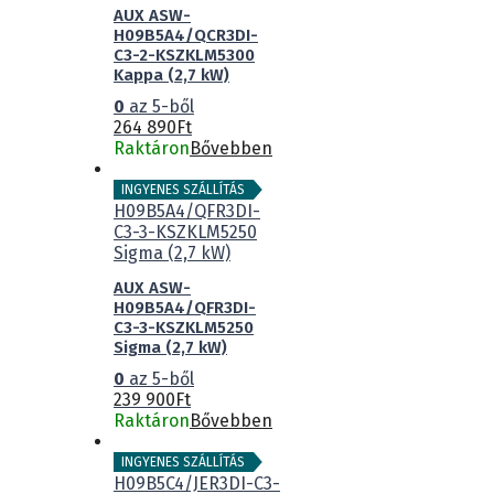
AUX ASW-
H09B5A4/QCR3DI-
C3-2-KSZKLM5300
Kappa (2,7 kW)
0
az 5-ből
264 890
Ft
Raktáron
Bővebben
INGYENES SZÁLLÍTÁS
AUX ASW-
H09B5A4/QFR3DI-
C3-3-KSZKLM5250
Sigma (2,7 kW)
0
az 5-ből
239 900
Ft
Raktáron
Bővebben
INGYENES SZÁLLÍTÁS