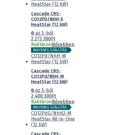
Cascade CRS-
CQ12PD/NHH-E
HeatStar (12 kW)
0
az 5-ből
2 273 300
Ft
Raktáron
Bővebben
INGYENES SZÁLLÍTÁS
Cascade CRS-
CQ12Pd/NhH-M
HeatStar (12 kW)
0
az 5-ből
2 400 300
Ft
Raktáron
Bővebben
INGYENES SZÁLLÍTÁS
Cascade CRS-