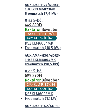
AUX AM3-H27/4DR3-
1-KSZKLM6023MK
Freematch (7,9 kW)
0
az 5-ből
449 890
Ft
Raktáron
Bővebben
CSAK KÜLTÉRI EGYSÉG
INGYENES SZÁLLÍTÁS
AUX AM4-H36/4DR3-
1-KSZKLM6004MK
Freematch (10,5 kW)
0
az 5-ből
699 890
Ft
Raktáron
Bővebben
CSAK KÜLTÉRI EGYSÉG
INGYENES SZÁLLÍTÁS
AUX AM5-H42/4DR3-