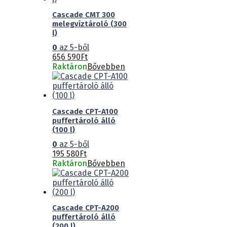
Cascade CMT 300
melegvíztároló (300
l)
0
az 5-ből
656 590
Ft
Raktáron
Bővebben
Cascade CPT-A100
puffertároló álló
(100 l)
0
az 5-ből
195 580
Ft
Raktáron
Bővebben
Cascade CPT-A200
puffertároló álló
(200 l)