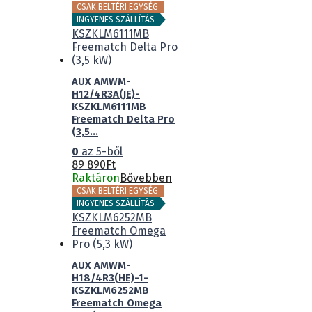
CSAK BELTÉRI EGYSÉG
INGYENES SZÁLLÍTÁS
AUX AMWM-
H12/4R3A(JE)-
KSZKLM6111MB
Freematch Delta Pro
(3,5...
0
az 5-ből
89 890
Ft
Raktáron
Bővebben
CSAK BELTÉRI EGYSÉG
INGYENES SZÁLLÍTÁS
AUX AMWM-
H18/4R3(HE)-1-
KSZKLM6252MB
Freematch Omega