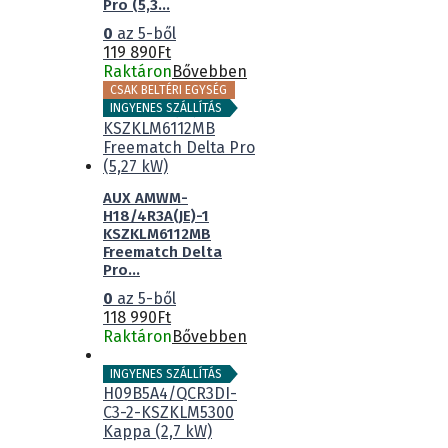
Pro (5,3...
0
az 5-ből
119 890
Ft
Raktáron
Bővebben
CSAK BELTÉRI EGYSÉG
INGYENES SZÁLLÍTÁS
AUX AMWM-
H18/4R3A(JE)-1
KSZKLM6112MB
Freematch Delta
Pro...
0
az 5-ből
118 990
Ft
Raktáron
Bővebben
INGYENES SZÁLLÍTÁS