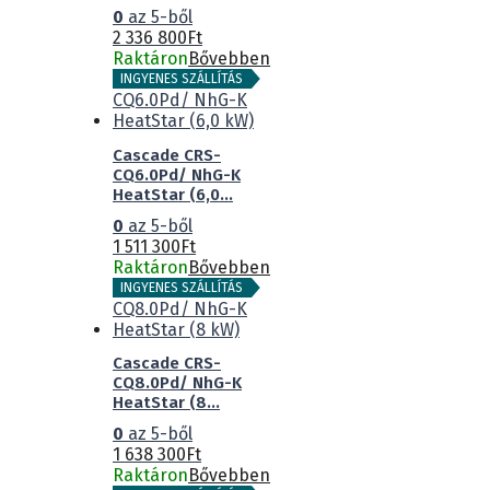
0
az 5-ből
2 336 800
Ft
Raktáron
Bővebben
INGYENES SZÁLLÍTÁS
Cascade CRS-
CQ6.0Pd/ NhG-K
HeatStar (6,0...
0
az 5-ből
1 511 300
Ft
Raktáron
Bővebben
INGYENES SZÁLLÍTÁS
Cascade CRS-
CQ8.0Pd/ NhG-K
HeatStar (8...
0
az 5-ből
1 638 300
Ft
Raktáron
Bővebben