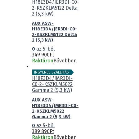
AUX ASW-
H18E3D4/JER3DI-C0-
2-KSZKLM5122 Delta
2 (5,3 kW)
0
az 5-ből
349 900
Ft
Raktáron
Bővebben
INGYENES SZÁLLÍTÁS
AUX ASW-
H18E3D4/JMR3DI-C0-
2-KSZKLM5022
Gamma 2 (5,3 kW)
0
az 5-ből
389 890
Ft
Raktáron
Bővebben