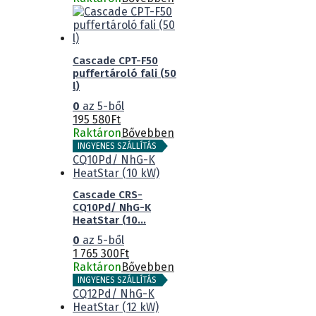
Cascade CPT-F50
puffertároló fali (50
l)
0
az 5-ből
195 580
Ft
Raktáron
Bővebben
INGYENES SZÁLLÍTÁS
Cascade CRS-
CQ10Pd/ NhG-K
HeatStar (10...
0
az 5-ből
1 765 300
Ft
Raktáron
Bővebben
INGYENES SZÁLLÍTÁS