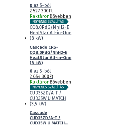
0
az 5-ből
2 527 300
Ft
Raktáron
Bővebben
INGYENES SZÁLLÍTÁS
Cascade CRS-
CQ8.0PdG/NhH2-E
HeatStar All-in-One
(8 kW)
0
az 5-ből
2 654 300
Ft
Raktáron
Bővebben
INGYENES SZÁLLÍTÁS
Cascade
CUD35ZD/A-T /
CUD35W U MATCH...