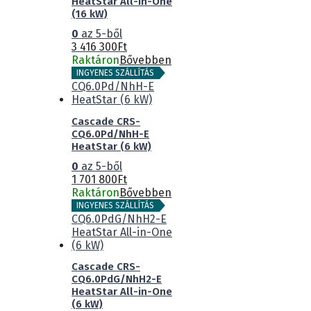
HeatStar All-in-One
(16 kW)
0
az 5-ből
3 416 300
Ft
Raktáron
Bővebben
INGYENES SZÁLLÍTÁS
Cascade CRS-
CQ6.0Pd/NhH-E
HeatStar (6 kW)
0
az 5-ből
1 701 800
Ft
Raktáron
Bővebben
INGYENES SZÁLLÍTÁS
Cascade CRS-
CQ6.0PdG/NhH2-E
HeatStar All-in-One
(6 kW)