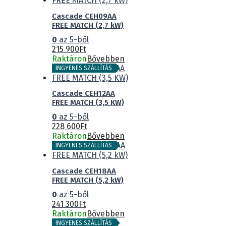
Cascade CEH09AA
FREE MATCH (2,7 kW)
0
az 5-ből
215 900
Ft
Raktáron
Bővebben
INGYENES SZÁLLÍTÁS
Cascade CEH12AA
FREE MATCH (3,5 KW)
0
az 5-ből
228 600
Ft
Raktáron
Bővebben
INGYENES SZÁLLÍTÁS
Cascade CEH18AA
FREE MATCH (5,2 kW)
0
az 5-ből
241 300
Ft
Raktáron
Bővebben
INGYENES SZÁLLÍTÁS