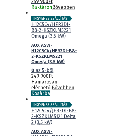
259 900
Ft
Raktáron
Bővebben
INGYENES SZÁLLÍTÁS
AUX ASW-
H12C5C4/HER3DI-B8-
2-KSZKLM5221
Omega (3,5 kW)
0
az 5-ből
249 900
Ft
Hamarosan
elérhető!
Bővebben
Kosárba
INGYENES SZÁLLÍTÁS
AUX ASW-