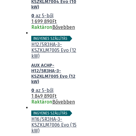
KSZKLM7004 Evo (10
kW)
0
az 5-ből
1 699 890
Ft
Raktáron
Bővebben
INGYENES SZÁLLÍTÁS
AUX ACHP-
H12/5R3HA-3-
KSZKLM7005 Evo (12
kW)
0
az 5-ből
1 849 890
Ft
Raktáron
Bővebben
INGYENES SZÁLLÍTÁS