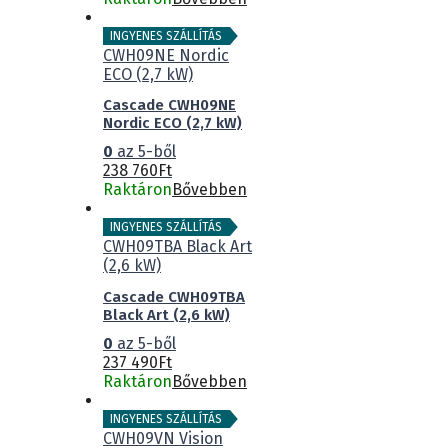
INGYENES SZÁLLÍTÁS
Cascade CWH09NE
Nordic ECO (2,7 kW)
0
az 5-ből
238 760
Ft
Raktáron
Bővebben
INGYENES SZÁLLÍTÁS
Cascade CWH09TBA
Black Art (2,6 kW)
0
az 5-ből
237 490
Ft
Raktáron
Bővebben
INGYENES SZÁLLÍTÁS