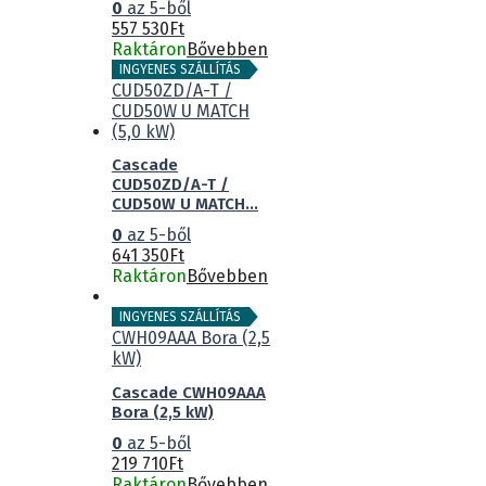
0
az 5-ből
557 530
Ft
Raktáron
Bővebben
INGYENES SZÁLLÍTÁS
Cascade
CUD50ZD/A-T /
CUD50W U MATCH...
0
az 5-ből
641 350
Ft
Raktáron
Bővebben
INGYENES SZÁLLÍTÁS
Cascade CWH09AAA
Bora (2,5 kW)
0
az 5-ből
219 710
Ft
Raktáron
Bővebben