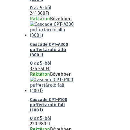
0
az 5-ből
241 300
Ft
Raktáron
Bővebben
Cascade CPT-A300
puffertároló álló
(300 l)
0
az 5-ből
336 550
Ft
Raktáron
Bővebben
Cascade CPT-F100
puffertároló fali
(100 l)
0
az 5-ből
220 980
Ft
Raktáron
Bővebben