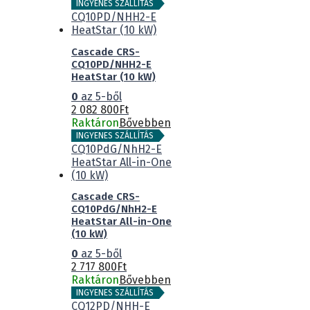
INGYENES SZÁLLÍTÁS
Cascade CRS-
CQ10PD/NHH2-E
HeatStar (10 kW)
0
az 5-ből
2 082 800
Ft
Raktáron
Bővebben
INGYENES SZÁLLÍTÁS
Cascade CRS-
CQ10PdG/NhH2-E
HeatStar All-in-One
(10 kW)
0
az 5-ből
2 717 800
Ft
Raktáron
Bővebben
INGYENES SZÁLLÍTÁS