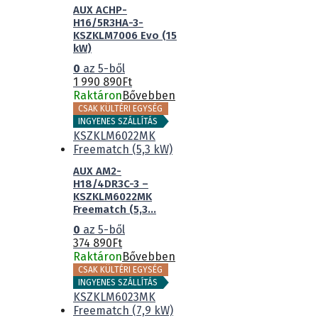
AUX ACHP-
H16/5R3HA-3-
KSZKLM7006 Evo (15
kW)
0
az 5-ből
1 990 890
Ft
Raktáron
Bővebben
CSAK KÜLTÉRI EGYSÉG
INGYENES SZÁLLÍTÁS
AUX AM2-
H18/4DR3C-3 –
KSZKLM6022MK
Freematch (5,3...
0
az 5-ből
374 890
Ft
Raktáron
Bővebben
CSAK KÜLTÉRI EGYSÉG
INGYENES SZÁLLÍTÁS