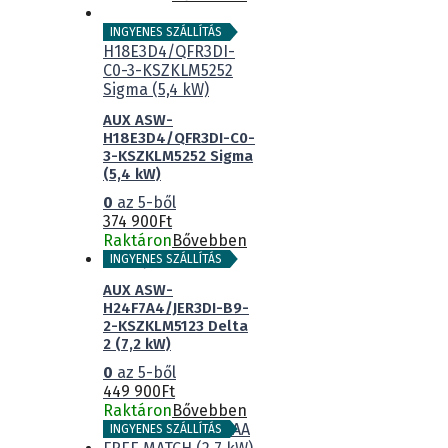
INGYENES SZÁLLÍTÁS
AUX ASW-
H18E3D4/QFR3DI-C0-
3-KSZKLM5252 Sigma
(5,4 kW)
0
az 5-ből
374 900
Ft
Raktáron
Bővebben
INGYENES SZÁLLÍTÁS
AUX ASW-
H24F7A4/JER3DI-B9-
2-KSZKLM5123 Delta
2 (7,2 kW)
0
az 5-ből
449 900
Ft
Raktáron
Bővebben
INGYENES SZÁLLÍTÁS