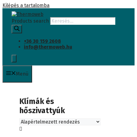
Kilépés a tartalomba
Products search
+36 30 159 2608
info@thermoweb.hu
Menü
Klímák és
hőszivattyúk