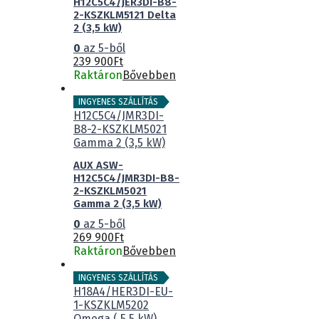
H12C5C4/JER3DI-B8-
2-KSZKLM5121 Delta
2 (3,5 kW)
0
az 5-ből
239 900
Ft
Raktáron
Bővebben
INGYENES SZÁLLÍTÁS
AUX ASW-
H12C5C4/JMR3DI-B8-
2-KSZKLM5021
Gamma 2 (3,5 kW)
0
az 5-ből
269 900
Ft
Raktáron
Bővebben
INGYENES SZÁLLÍTÁS