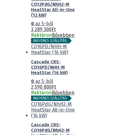
CQ12PdG/NhH2-M
HeatStar All-in-One
(12 kW)
0
az 5-ből
3 289 300
Ft
Raktáron
Bővebben
INGYENES SZÁLLÍTÁS
Cascade CRS-
CQ16PD/NHH-M
HeatStar (16 kW)
0
az 5-ből
2 590 800
Ft
Raktáron
Bővebben
INGYENES SZÁLLÍTÁS
Cascade CRS-
CQ16PdG/NhH2-M