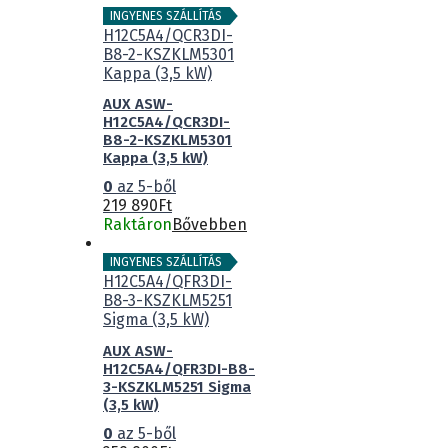
INGYENES SZÁLLÍTÁS
AUX ASW-
H12C5A4/QCR3DI-
B8-2-KSZKLM5301
Kappa (3,5 kW)
0
az 5-ből
219 890
Ft
Raktáron
Bővebben
INGYENES SZÁLLÍTÁS
AUX ASW-
H12C5A4/QFR3DI-B8-
3-KSZKLM5251 Sigma
(3,5 kW)
0
az 5-ből