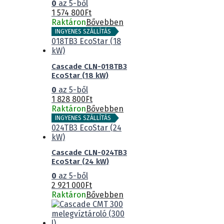
0
az 5-ből
1 574 800
Ft
Raktáron
Bővebben
INGYENES SZÁLLÍTÁS
Cascade CLN-018TB3
EcoStar (18 kW)
0
az 5-ből
1 828 800
Ft
Raktáron
Bővebben
INGYENES SZÁLLÍTÁS
Cascade CLN-024TB3
EcoStar (24 kW)
0
az 5-ből
2 921 000
Ft
Raktáron
Bővebben