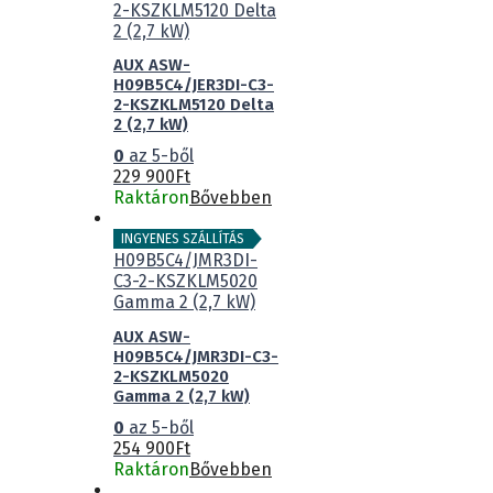
AUX ASW-
H09B5C4/JER3DI-C3-
2-KSZKLM5120 Delta
2 (2,7 kW)
0
az 5-ből
229 900
Ft
Raktáron
Bővebben
INGYENES SZÁLLÍTÁS
AUX ASW-
H09B5C4/JMR3DI-C3-
2-KSZKLM5020
Gamma 2 (2,7 kW)
0
az 5-ből
254 900
Ft
Raktáron
Bővebben