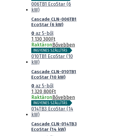
Cascade CLN-006TB1
EcoStar (6 kW)
0
az 5-ből
1 130 300
Ft
Raktáron
Bővebben
INGYENES SZÁLLÍTÁS
Cascade CLN-010TB1
EcoStar (10 kW)
0
az 5-ből
1 320 800
Ft
Raktáron
Bővebben
INGYENES SZÁLLÍTÁS
Cascade CLN-014TB3
EcoStar (14 kW)