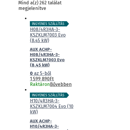
Mind a(z) 262 találat
megjelenítve
INGYENES SZÁLLÍTÁS
AUX ACHP-
H08/4R3HA-3-
KSZKLM7003 Evo
(8,45 kW)
0
az 5-ből
1 599 890
Ft
Raktáron
Bővebben
INGYENES SZÁLLÍTÁS
AUX ACHP-
H10/4R3HA-3-