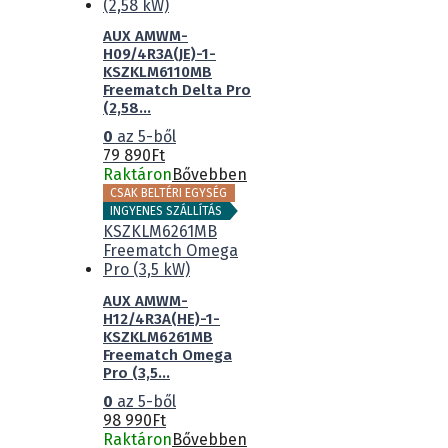
AUX AMWM-
H09/4R3A(JE)-1-
KSZKLM6110MB
Freematch Delta Pro
(2,58...
0
az 5-ből
79 890
Ft
Raktáron
Bővebben
CSAK BELTÉRI EGYSÉG
INGYENES SZÁLLÍTÁS
AUX AMWM-
H12/4R3A(HE)-1-
KSZKLM6261MB
Freematch Omega
Pro (3,5...
0
az 5-ből
98 990
Ft
Raktáron
Bővebben