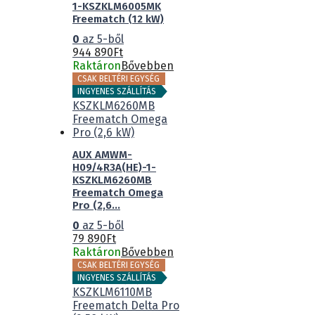
1-KSZKLM6005MK
Freematch (12 kW)
0
az 5-ből
944 890
Ft
Raktáron
Bővebben
CSAK BELTÉRI EGYSÉG
INGYENES SZÁLLÍTÁS
AUX AMWM-
H09/4R3A(HE)-1-
KSZKLM6260MB
Freematch Omega
Pro (2,6...
0
az 5-ből
79 890
Ft
Raktáron
Bővebben
CSAK BELTÉRI EGYSÉG
INGYENES SZÁLLÍTÁS