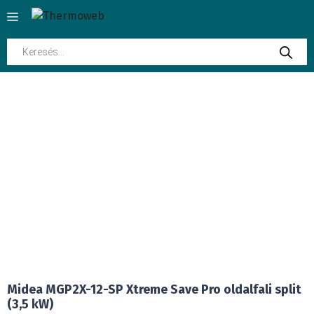
Kilépés
Menü
a
tartalomba
Products
search
INGYENES SZÁLLÍTÁS
Midea MGP2X-12-SP Xtreme Save Pro oldalfali split
(3,5 kW)