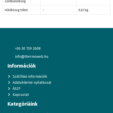
szintkülönbség
Hűtőközeg töltet
–
0,62 kg
+36 30 159 2608
info@thermoweb.hu
Információk
Szállítási információk
Adatvédelmi nyilatkozat
ÁSZF
Kapcsolat
Kategóriáink