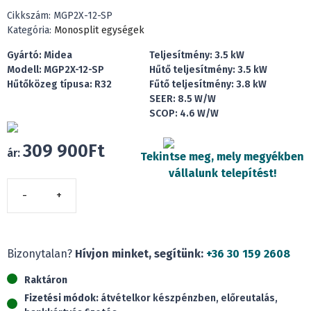
Cikkszám:
MGP2X-12-SP
Kategória:
Monosplit egységek
Gyártó: Midea
Teljesítmény: 3.5 kW
Modell: MGP2X-12-SP
Hűtő teljesítmény: 3.5 kW
Hűtőközeg típusa: R32
Fűtő teljesítmény: 3.8 kW
SEER: 8.5 W/W
SCOP: 4.6 W/W
309 900
Ft
ár:
Tekintse meg, mely megyékben
vállalunk telepítést!
Midea
MGP2X-
12-
SP
Bizonytalan?
Hívjon minket, segítünk:
+36 30 159 2608
Xtreme
Raktáron
Save
Fizetési módok:
átvételkor készpénzben, előreutalás,
Pro