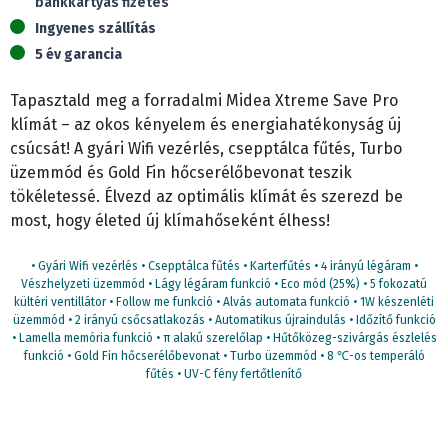
bankkártyás fizetés
oldalfali
Ingyenes szállítás
split
5 év garancia
(3,5
kW)
Tapasztald meg a forradalmi Midea Xtreme Save Pro
mennyiség
klímát – az okos kényelem és energiahatékonyság új
csúcsát! A gyári Wifi vezérlés, csepptálca fűtés, Turbo
üzemmód és Gold Fin hőcserélőbevonat teszik
tökéletessé. Élvezd az optimális klímát és szerezd be
most, hogy életed új klímahőseként élhess!
• Gyári Wifi vezérlés • Csepptálca fűtés • Karterfűtés • 4 irányú légáram •
Vészhelyzeti üzemmód • Lágy légáram funkció • Eco mód (25%) • 5 fokozatú
kültéri ventillátor • Follow me funkció • Alvás automata funkció • 1W készenléti
üzemmód • 2 irányú csőcsatlakozás • Automatikus újraindulás • Időzítő funkció
• Lamella memória funkció • π alakú szerelőlap • Hűtőközeg-szivárgás észlelés
funkció • Gold Fin hőcserélőbevonat • Turbo üzemmód • 8 ℃-os temperáló
fűtés • UV-C fény fertőtlenítő