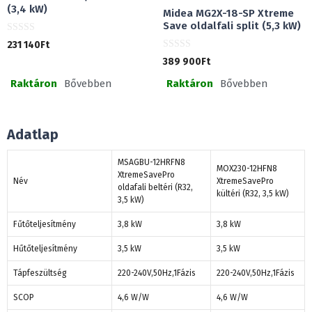
(3,4 kW)
Midea MG2X-18-SP Xtreme
Save oldalfali split (5,3 kW)
0
231 140
Ft
a
0
z
389 900
Ft
a
5
z
-
Raktáron
Bővebben
Raktáron
Bővebben
5
b
-
ő
b
l
ő
l
Adatlap
MSAGBU-12HRFN8
MOX230-12HFN8
XtremeSavePro
Név
XtremeSavePro
oldafali beltéri (R32,
kültéri (R32, 3,5 kW)
3,5 kW)
Fűtőteljesítmény
3,8 kW
3,8 kW
Hűtőteljesítmény
3,5 kW
3,5 kW
Tápfeszültség
220-240V,50Hz,1Fázis
220-240V,50Hz,1Fázis
SCOP
4,6 W/W
4,6 W/W