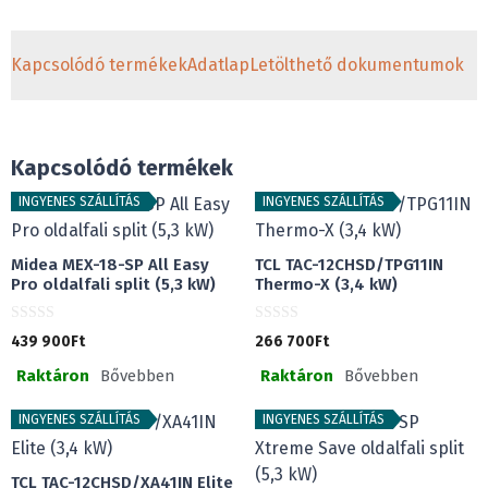
Kapcsolódó termékek
Adatlap
Letölthető dokumentumok
Kapcsolódó termékek
INGYENES SZÁLLÍTÁS
INGYENES SZÁLLÍTÁS
Midea MEX-18-SP All Easy
TCL TAC-12CHSD/TPG11IN
Pro oldalfali split (5,3 kW)
Thermo-X (3,4 kW)
0
0
439 900
Ft
266 700
Ft
a
a
z
z
Raktáron
Bővebben
Raktáron
Bővebben
5
5
-
-
b
b
ő
ő
INGYENES SZÁLLÍTÁS
INGYENES SZÁLLÍTÁS
l
l
TCL TAC-12CHSD/XA41IN Elite