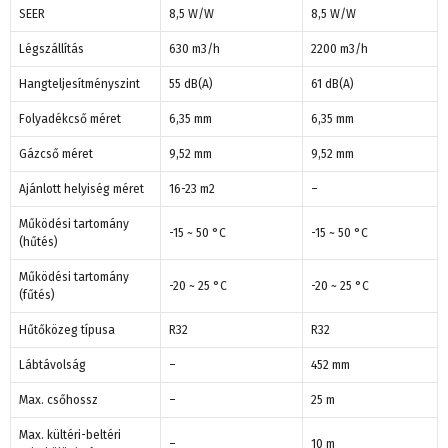
SEER
8,5 W/W
8,5 W/W
Légszállítás
630 m3/h
2200 m3/h
Hangteljesítményszint
55 dB(A)
61 dB(A)
Folyadékcső méret
6,35 mm
6,35 mm
Gázcső méret
9,52 mm
9,52 mm
Ajánlott helyiség méret
16-23 m2
–
Működési tartomány
-15 ~ 50 °C
-15 ~ 50 °C
(hűtés)
Működési tartomány
-20 ~ 25 °C
-20 ~ 25 °C
(fűtés)
Hűtőközeg típusa
R32
R32
Lábtávolság
–
452 mm
Max. csőhossz
–
25 m
Max. kültéri-beltéri
–
10 m