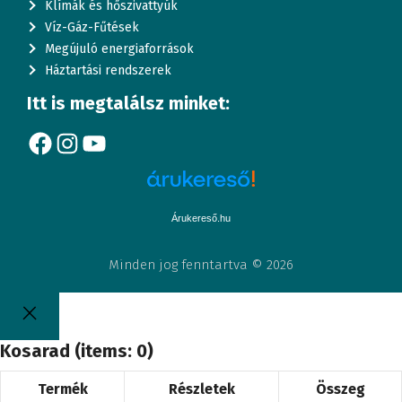
Klímák és hőszivattyúk
Víz-Gáz-Fűtések
Megújuló energiaforrások
Háztartási rendszerek
Itt is megtalálsz minket:
Facebook
Instagram
YouTube
Árukereső.hu
Minden jog fenntartva © 2026
Kosarad
(items: 0)
Termék
Részletek
Összeg