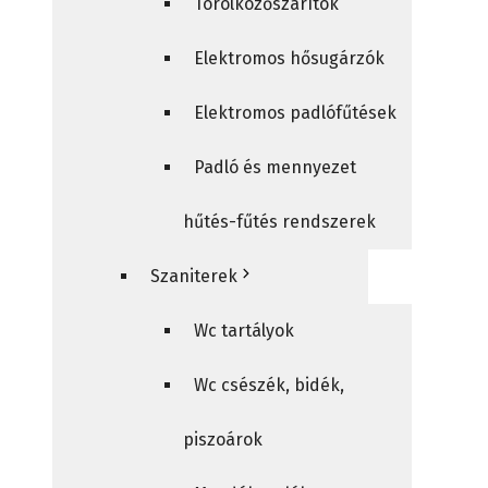
Törölközőszárítók
Elektromos hősugárzók
Elektromos padlófűtések
Padló és mennyezet
hűtés-fűtés rendszerek
Szaniterek
Wc tartályok
Wc csészék, bidék,
piszoárok