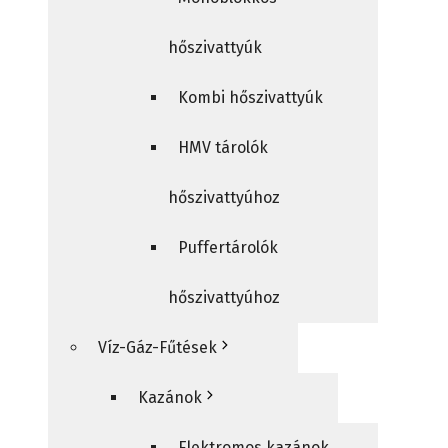
hőszivattyúk
Kombi hőszivattyúk
HMV tárolók
hőszivattyúhoz
Puffertárolók
hőszivattyúhoz
Víz-Gáz-Fűtések
Kazánok
Elektromos kazánok