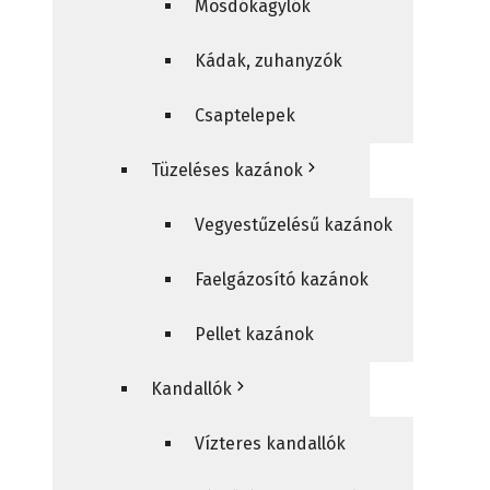
Mosdókagylók
Kádak, zuhanyzók
Csaptelepek
Tüzeléses kazánok
Vegyestűzelésű kazánok
Faelgázosító kazánok
Pellet kazánok
Kandallók
Vízteres kandallók