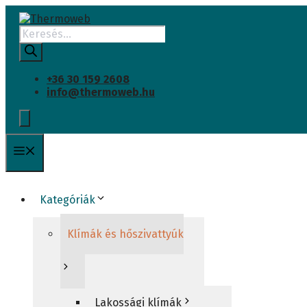
Kilépés
a
Products
tartalomba
search
+36 30 159 2608
info@thermoweb.hu
Menü
Kategóriák
Klímák és hőszivattyúk
Lakossági klímák