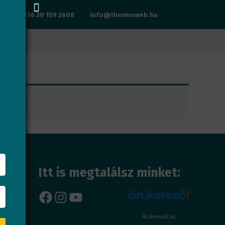
+36 30 159 2608
info@thermoweb.hu
Itt is megtalálsz minket:
Facebook
Instagram
YouTube
Árukereső.hu