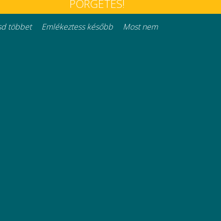
PÖRGETÉS!
at
Háztartási rendszerek
d többet
Emlékeztess később
Most nem
Minden jog fenntartva © 2026
Részletek
mításra.