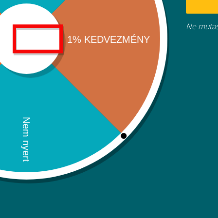
Kapcsol
Ne mutas
Kosarad
(items: 0)
Termék
Termékek
Részösszeg
0Ft
a
Szállítás, adók és kedvezmények a fizetésnél kerülnek kiszá
kosárban
Kosaram megtekintése
Tovább a fizetéshez