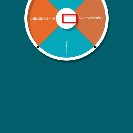
Szállítási információk
Adatvédelmi nyilatkozat
ÁSZF
Kapcsolat
Kategóriáink
Klímák és hőszivattyúk
Víz-Gáz-Fűtések
Megújuló energiaforrások
Háztartási rendszerek
Itt is megtalálsz minket:
Facebook
Instagram
YouTube
Árukereső.hu