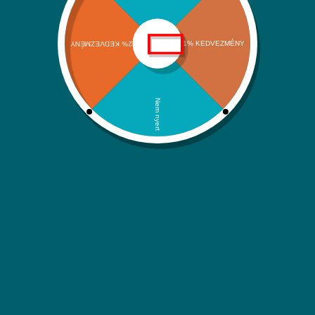
Szállítási információk
Adatvédelmi nyilatkozat
ÁSZF
Kapcsolat
Kategóriáink
Klímák és hőszivattyúk
Víz-Gáz-Fűtések
Megújuló energiaforrások
Háztartási rendszerek
Itt is megtalálsz minket:
Facebook
Instagram
YouTube
Árukereső.hu