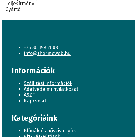
Teljesítmény
Gyártó
+36 30 159 2608
info@thermoweb.hu
Információk
Szállítási információk
Adatvédelmi nyilatkozat
ÁSZF
Kapcsolat
Kategóriáink
Klímák és hőszivattyúk
Víz-Gáz-Fűtések