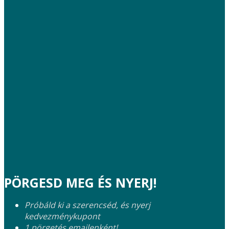
PÖRGESD MEG ÉS NYERJ!
Próbáld ki a szerencséd, és nyerj
kedvezménykupont
1 pörgetés emailenként!