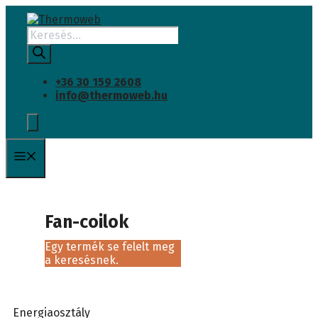
Kilépés
a
Products
tartalomba
search
+36 30 159 2608
info@thermoweb.hu
Menü
Fan-coilok
Egy termék se felelt meg
a keresésnek.
Energiaosztály