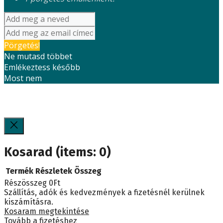
Pörgetés!
Ne mutasd többet
Emlékeztess később
Most nem
Kosarad
(items: 0)
Termék
Részletek
Összeg
Részösszeg
0Ft
Termékek
Szállítás, adók és kedvezmények a fizetésnél kerülnek
kiszámításra.
a
Kosaram megtekintése
Tovább a fizetéshez