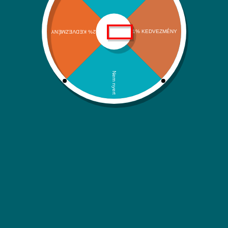
Szállítási információk
Adatvédelmi nyilatkozat
ÁSZF
Kapcsolat
Kategóriáink
Klímák és hőszivattyúk
Víz-Gáz-Fűtések
Megújuló energiaforrások
Háztartási rendszerek
Itt is megtalálsz minket:
Facebook
Instagram
YouTube
Árukereső.hu