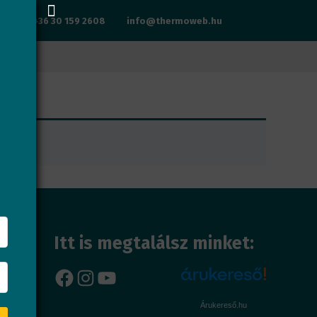
+36 30 159 2608
info@thermoweb.hu
Itt is megtalálsz minket:
Facebook
Instagram
YouTube
Árukereső.hu