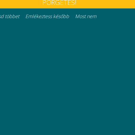
PÖRGETÉS!
at
Háztartási rendszerek
d többet
Emlékeztess később
Most nem
Minden jog fenntartva © 2026
Részletek
mításra.