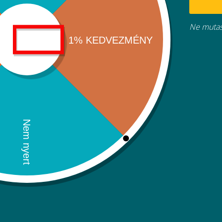
Kapcsol
Ne mutas
Kosarad
(items: 0)
Termék
Termékek
Részösszeg
0Ft
a
Szállítás, adók és kedvezmények a fizetésnél kerülnek kiszá
kosárban
Kosaram megtekintése
Tovább a fizetéshez