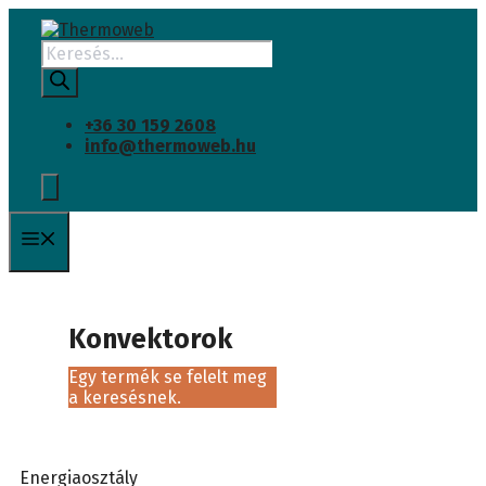
Kilépés
a
Products
tartalomba
search
+36 30 159 2608
info@thermoweb.hu
Menü
Konvektorok
Egy termék se felelt meg
a keresésnek.
Energiaosztály