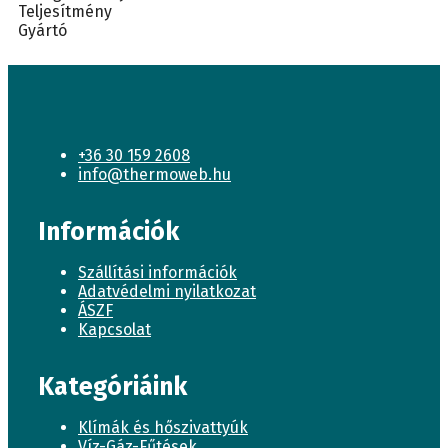
Teljesítmény
Gyártó
+36 30 159 2608
info@thermoweb.hu
Információk
Szállítási információk
Adatvédelmi nyilatkozat
ÁSZF
Kapcsolat
Kategóriáink
Klímák és hőszivattyúk
Víz-Gáz-Fűtések