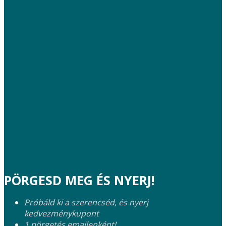
PÖRGESD MEG ÉS NYERJ!
Próbáld ki a szerencséd, és nyerj
kedvezménykupont
1 pörgetés emailenként!