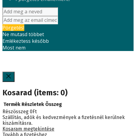
Pörgetés!
Ne mutasd többet
Emlékeztess később
Most nem
Kosarad
(items: 0)
Termék
Részletek
Összeg
Részösszeg
0Ft
Termékek
Szállítás, adók és kedvezmények a fizetésnél kerülnek
kiszámításra.
a
Kosaram megtekintése
Tovább a fizetéshez