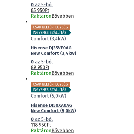
0
az 5-ből
85 950
Ft
Raktáron
Bővebben
CSAK BELTÉRI EGYSÉG
INGYENES SZÁLLÍTÁS
Hisense DJ35VE0AG
New Comfort (3,4kW)
0
az 5-ből
89 950
Ft
Raktáron
Bővebben
CSAK BELTÉRI EGYSÉG
INGYENES SZÁLLÍTÁS
Hisense DJ50XA0AG
New Comfort (5,0kW)
0
az 5-ből
118 950
Ft
Raktáron
Bővebben