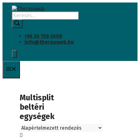
Kilépés
a
Products
tartalomba
search
+36 30 159 2608
info@thermoweb.hu
Menü
Multisplit
beltéri
egységek