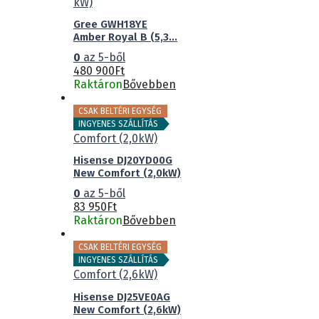
Gree GWH18YE
Amber Royal B (5,3...
0
az 5-ből
480 900
Ft
Raktáron
Bővebben
CSAK BELTÉRI EGYSÉG
INGYENES SZÁLLÍTÁS
Hisense DJ20YD00G
New Comfort (2,0kW)
0
az 5-ből
83 950
Ft
Raktáron
Bővebben
CSAK BELTÉRI EGYSÉG
INGYENES SZÁLLÍTÁS
Hisense DJ25VE0AG
New Comfort (2,6kW)