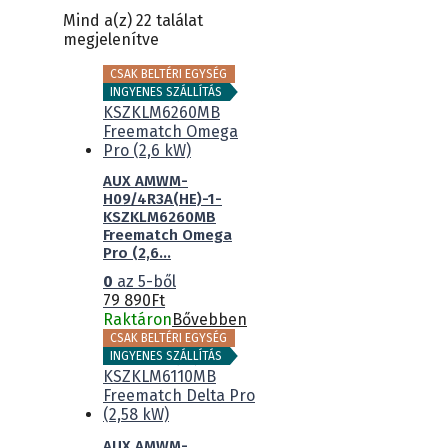
Mind a(z) 22 találat
megjelenítve
CSAK BELTÉRI EGYSÉG
INGYENES SZÁLLÍTÁS
AUX AMWM-
H09/4R3A(HE)-1-
KSZKLM6260MB
Freematch Omega
Pro (2,6...
0
az 5-ből
79 890
Ft
Raktáron
Bővebben
CSAK BELTÉRI EGYSÉG
INGYENES SZÁLLÍTÁS
AUX AMWM-