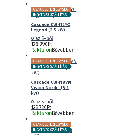
CSAK BELTÉRI EGYSÉG
INGYENES SZÁLLÍTÁS
Cascade CWH12YC
Legend (3,5 kW)
0
az 5-ből
126 990
Ft
Raktáron
Bővebben
CSAK BELTÉRI EGYSÉG
INGYENES SZÁLLÍTÁS
Cascade CWH18VN
Vision Nordic (5,2
kW)
0
az 5-ből
125 720
Ft
Raktáron
Bővebben
CSAK BELTÉRI EGYSÉG
INGYENES SZÁLLÍTÁS