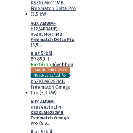
AUX AMWM-
H12/4R3A(JE)-
KSZKLM6111MB
Freematch Delta Pro
(3,5...
0
az 5-ből
89 890
Ft
Raktáron
Bővebben
CSAK BELTÉRI EGYSÉG
INGYENES SZÁLLÍTÁS
AUX AMWM-
H18/4R3(HE)-1-
KSZKLM6252MB
Freematch Omega
Pro (5,3...
0
az 5-ből