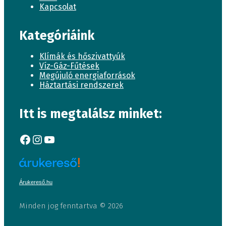
Kapcsolat
Kategóriáink
Klímák és hőszivattyúk
Víz-Gáz-Fűtések
Megújuló energiaforrások
Háztartási rendszerek
Itt is megtalálsz minket:
Facebook
Instagram
YouTube
Árukereső.hu
Minden jog fenntartva © 2026