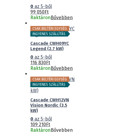
0
az 5-ből
99 050
Ft
Raktáron
Bővebben
CSAK BELTÉRI EGYSÉG
INGYENES SZÁLLÍTÁS
Cascade CWH09YC
Legend (2,7 kW)
0
az 5-ből
116 830
Ft
Raktáron
Bővebben
CSAK BELTÉRI EGYSÉG
INGYENES SZÁLLÍTÁS
Cascade CWH12VN
Vision Nordic (3,5
kW)
0
az 5-ből
109 210
Ft
Raktáron
Bővebben