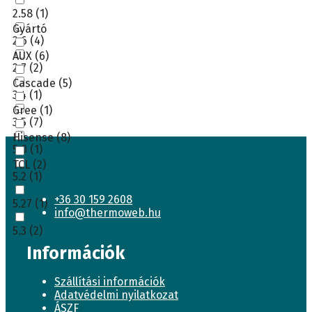
2.58
(1)
Gyártó
2.6
(4)
AUX
(6)
2.7
(2)
Cascade
(5)
3.4
(1)
Gree
(1)
3.5
(7)
Hisense
(8)
5.0
(1)
TCL
(2)
5.2
(1)
+36 30 159 2608
5.27
(1)
info@thermoweb.hu
5.3
(2)
Információk
Szállítási információk
Adatvédelmi nyilatkozat
ÁSZF