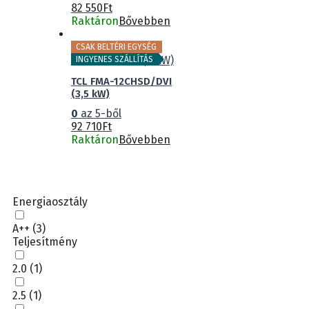
82 550
Ft
Raktáron
Bővebben
CSAK BELTÉRI EGYSÉG
INGYENES SZÁLLÍTÁS
TCL FMA-12CHSD/DVI
(3,5 kW)
0
az 5-ből
92 710
Ft
Raktáron
Bővebben
Energiaosztály
A++
(3)
Teljesítmény
2.0
(1)
2.5
(1)