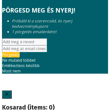
PÖRGESD MEG ÉS NYERJ!
Próbáld ki a szerencséd, és nyerj
kedvezménykupont
1 pörgetés emailenként!
Pörgetés!
Ne mutasd többet
Emlékeztess később
Most nem
Kosarad
(items: 0)