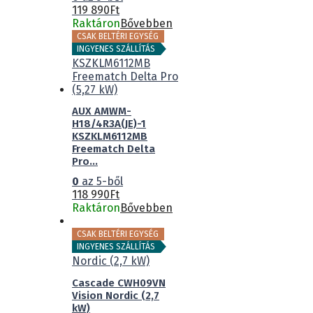
119 890
Ft
Raktáron
Bővebben
CSAK BELTÉRI EGYSÉG
INGYENES SZÁLLÍTÁS
AUX AMWM-
H18/4R3A(JE)-1
KSZKLM6112MB
Freematch Delta
Pro...
0
az 5-ből
118 990
Ft
Raktáron
Bővebben
CSAK BELTÉRI EGYSÉG
INGYENES SZÁLLÍTÁS
Cascade CWH09VN
Vision Nordic (2,7
kW)