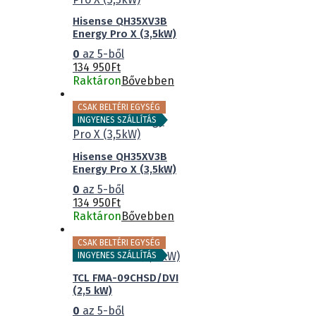
Hisense QH35XV3B
Energy Pro X (3,5kW)
0
az 5-ből
134 950
Ft
Raktáron
Bővebben
CSAK BELTÉRI EGYSÉG
INGYENES SZÁLLÍTÁS
Hisense QH35XV3B
Energy Pro X (3,5kW)
0
az 5-ből
134 950
Ft
Raktáron
Bővebben
CSAK BELTÉRI EGYSÉG
INGYENES SZÁLLÍTÁS
TCL FMA-09CHSD/DVI
(2,5 kW)
0
az 5-ből