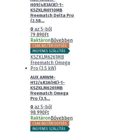
H09/4R3A(JE)-1-
KSZKLM6110MB
Freematch Delta Pro
(2,58...
0
az 5-ből
79 890
Ft
Raktáron
Bővebben
CSAK BELTÉRI EGYSÉG
INGYENES SZÁLLÍTÁS
AUX AMWM-
H12/4R3A(HE)-1-
KSZKLM6261MB
Freematch Omega
Pro (3,5...
0
az 5-ből
98 990
Ft
Raktáron
Bővebben
CSAK BELTÉRI EGYSÉG
INGYENES SZÁLLÍTÁS