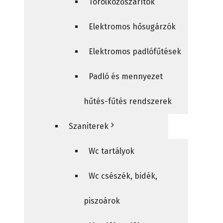
Törölközőszárítók
Elektromos hősugárzók
Elektromos padlófűtések
Padló és mennyezet
hűtés-fűtés rendszerek
Szaniterek
Wc tartályok
Wc csészék, bidék,
piszoárok