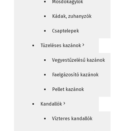
Mosdókagylók
Kádak, zuhanyzók
Csaptelepek
Tüzeléses kazánok
Vegyestűzelésű kazánok
Faelgázosító kazánok
Pellet kazánok
Kandallók
Vízteres kandallók