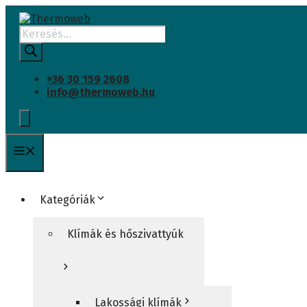
CSAK BELTÉRI EGYSÉG
INGYENES SZÁLLÍTÁS
Kilépés
a
Products
tartalomba
search
+36 30 159 2608
info@thermoweb.hu
Menü
Kategóriák
Klímák és hőszivattyúk
Lakossági klímák