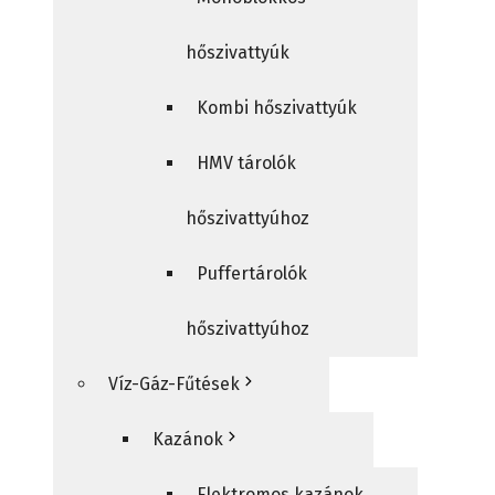
hőszivattyúk
Kombi hőszivattyúk
HMV tárolók
hőszivattyúhoz
Puffertárolók
hőszivattyúhoz
Víz-Gáz-Fűtések
Kazánok
Elektromos kazánok