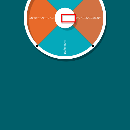
Szállítási információk
Adatvédelmi nyilatkozat
ÁSZF
Kapcsolat
Kategóriáink
Klímák és hőszivattyúk
Víz-Gáz-Fűtések
Megújuló energiaforrások
Háztartási rendszerek
Itt is megtalálsz minket:
Facebook
Instagram
YouTube
Árukereső.hu