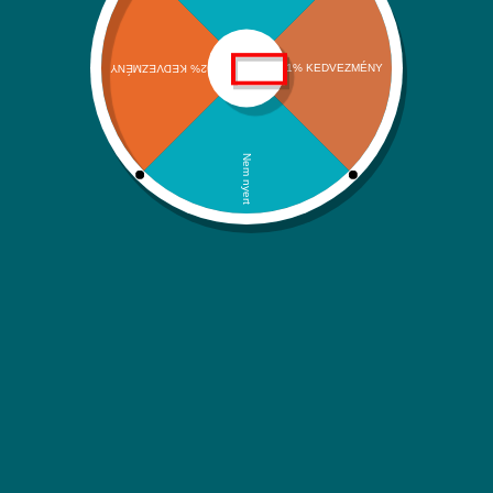
Szállítási információk
Adatvédelmi nyilatkozat
ÁSZF
Kapcsolat
Kategóriáink
Klímák és hőszivattyúk
Víz-Gáz-Fűtések
Megújuló energiaforrások
Háztartási rendszerek
Itt is megtalálsz minket:
Facebook
Instagram
YouTube
Árukereső.hu