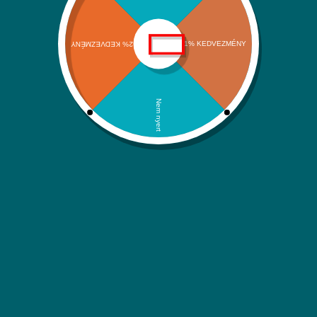
Szállítási információk
Adatvédelmi nyilatkozat
ÁSZF
Kapcsolat
Kategóriáink
Klímák és hőszivattyúk
Víz-Gáz-Fűtések
Megújuló energiaforrások
Háztartási rendszerek
Itt is megtalálsz minket:
Facebook
Instagram
YouTube
Árukereső.hu