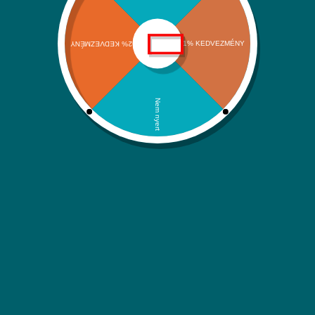
Szállítási információk
Adatvédelmi nyilatkozat
ÁSZF
Kapcsolat
Kategóriáink
Klímák és hőszivattyúk
Víz-Gáz-Fűtések
Megújuló energiaforrások
Háztartási rendszerek
Itt is megtalálsz minket:
Facebook
Instagram
YouTube
Árukereső.hu