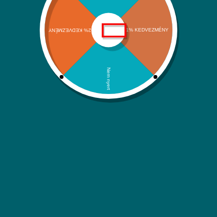
Szállítási információk
Adatvédelmi nyilatkozat
ÁSZF
Kapcsolat
Kategóriáink
Klímák és hőszivattyúk
Víz-Gáz-Fűtések
Megújuló energiaforrások
Háztartási rendszerek
Itt is megtalálsz minket:
Facebook
Instagram
YouTube
Árukereső.hu