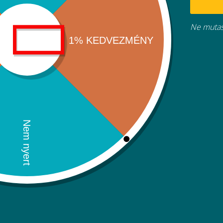
Kapcsol
Ne mutas
Kosarad
(items: 0)
Termék
Termékek
Részösszeg
0Ft
a
Szállítás, adók és kedvezmények a fizetésnél kerülnek kiszá
kosárban
Kosaram megtekintése
Tovább a fizetéshez