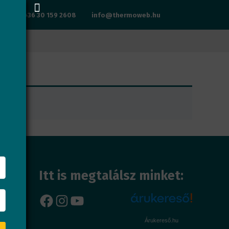
+36 30 159 2608
info@thermoweb.hu
Itt is megtalálsz minket:
Facebook
Instagram
YouTube
Árukereső.hu