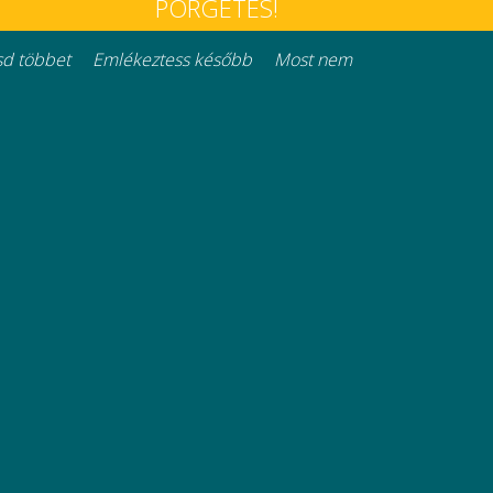
PÖRGETÉS!
at
Háztartási rendszerek
d többet
Emlékeztess később
Most nem
Minden jog fenntartva © 2026
Részletek
mításra.