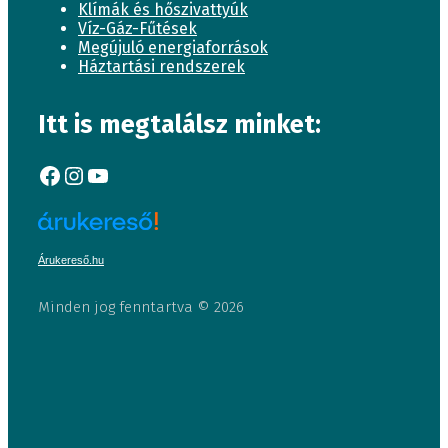
Klímák és hőszivattyúk
Víz-Gáz-Fűtések
Megújuló energiaforrások
Háztartási rendszerek
Itt is megtalálsz minket:
Facebook
Instagram
YouTube
Árukereső.hu
Minden jog fenntartva © 2026