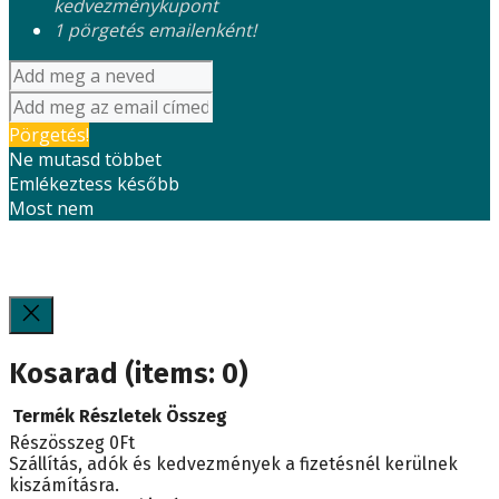
kedvezménykupont
1 pörgetés emailenként!
Pörgetés!
Ne mutasd többet
Emlékeztess később
Most nem
Kosarad
(items: 0)
Termék
Részletek
Összeg
Részösszeg
0Ft
Termékek
Szállítás, adók és kedvezmények a fizetésnél kerülnek
kiszámításra.