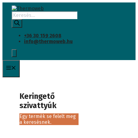
Kilépés
a
Products
tartalomba
search
+36 30 159 2608
info@thermoweb.hu
Menü
Keringető
szivattyúk
Egy termék se felelt meg
a keresésnek.