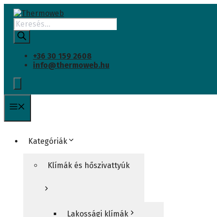
CSAK KÜLTÉRI EGYSÉG
INGYENES SZÁLLÍTÁS
Kilépés
a
Products
tartalomba
search
+36 30 159 2608
info@thermoweb.hu
Menü
Kategóriák
Klímák és hőszivattyúk
Lakossági klímák