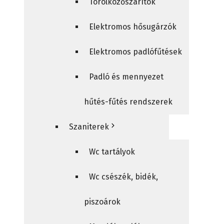
Törölközőszárítók
Elektromos hősugárzók
Elektromos padlófűtések
Padló és mennyezet
hűtés-fűtés rendszerek
Szaniterek
Wc tartályok
Wc csészék, bidék,
piszoárok