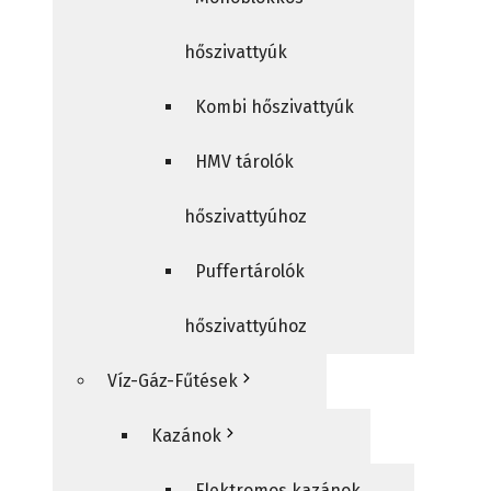
hőszivattyúk
Kombi hőszivattyúk
HMV tárolók
hőszivattyúhoz
Puffertárolók
hőszivattyúhoz
Víz-Gáz-Fűtések
Kazánok
Elektromos kazánok