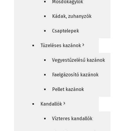
Mosdókagylók
Kádak, zuhanyzók
Csaptelepek
Tüzeléses kazánok
Vegyestűzelésű kazánok
Faelgázosító kazánok
Pellet kazánok
Kandallók
Vízteres kandallók