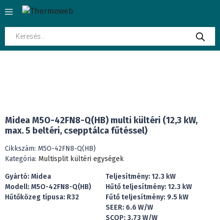
Kilépés
Menü
a
tartalomba
Products
search
CSAK KÜLTÉRI EGYSÉG
INGYENES SZÁLLÍTÁS
Midea M5O-42FN8-Q(HB) multi kültéri (12,3 kW,
max. 5 beltéri, csepptálca fűtéssel)
Cikkszám:
M5O-42FN8-Q(HB)
Kategória:
Multisplit kültéri egységek
Gyártó: Midea
Teljesítmény: 12.3 kW
Modell: M5O-42FN8-Q(HB)
Hűtő teljesítmény: 12.3 kW
Hűtőközeg típusa: R32
Fűtő teljesítmény: 9.5 kW
SEER: 6.6 W/W
SCOP: 3.73 W/W