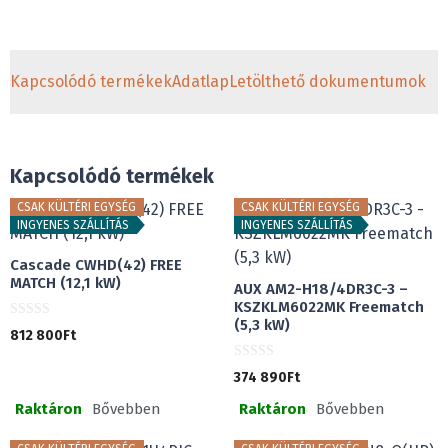
Kapcsolódó termékek
Adatlap
Letölthető dokumentumok
Kapcsolódó termékek
CSAK KÜLTÉRI EGYSÉG
CSAK KÜLTÉRI EGYSÉG
INGYENES SZÁLLÍTÁS
INGYENES SZÁLLÍTÁS
Cascade CWHD(42) FREE
MATCH (12,1 kW)
AUX AM2-H18/4DR3C-3 –
KSZKLM6022MK Freematch
(5,3 kW)
0
812 800
Ft
a
z
5
0
374 890
Ft
-
a
b
z
ő
Raktáron
Bővebben
Raktáron
Bővebben
5
l
-
b