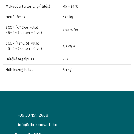
Működési tartomány (fűtés)
-15～24 ℃
Nettó tömeg
73,3 kg
SCOP (-7°C-os külső
3.80 W/W
hőmérsékleten mérve)
SCOP (+2°C-os külső
5,3 W/W
hőmérsékleten mérve)
Hűtőközeg típusa
R32
Hűtőközeg töltet
2,4 kg
+36 30 159 2608
info@thermoweb.hu