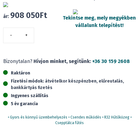
908 050
Ft
ár:
Tekintse meg, mely megyékben
vállalunk telepítést!
Midea
M5O-
42FN8-
Q(HB)
Bizonytalan?
Hívjon minket, segítünk:
+36 30 159 2608
multi
Raktáron
kültéri
Fizetési módok:
átvételkor készpénzben, előreutalás,
(12,3
bankkártyás fizetés
kW,
Ingyenes szállítás
max.
5 év garancia
5
beltéri,
• Gyors és könnyű üzembehelyezés • Csendes működés • R32 Hűtőközeg •
csepptálca
Csepptálca fűtés
fűtéssel)
mennyiség