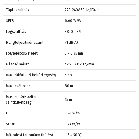
Tápfeszültség
220-240V,50Hz,1Fázis
SEER
6.60 W/W
Légszállítás
3850 m3/h
Hangteljesítményszint
71 dB(A)
Folyadékcső méret
5 x 6.35 mm
Gázcső méret
4x 9,52+1x 12,7mm
Max. ráköthető beltéri egység
5 db
Max. csőhossz
80 m
Max. kültéri-beltéri
15 m
szintkülönbség
EER
3,24 W/W
SCOP
3,73 W/W
Működési tartomány (hűtés)
-15～50 ℃