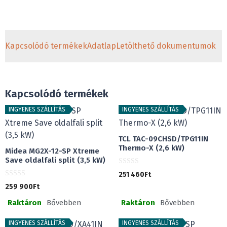
Kapcsolódó termékek
Adatlap
Letölthető dokumentumok
Kapcsolódó termékek
INGYENES SZÁLLÍTÁS
INGYENES SZÁLLÍTÁS
TCL TAC-09CHSD/TPG11IN
Thermo-X (2,6 kW)
Midea MG2X-12-SP Xtreme
Save oldalfali split (3,5 kW)
0
251 460
Ft
a
0
z
259 900
Ft
a
5
z
-
Raktáron
Bővebben
Raktáron
Bővebben
5
b
-
ő
b
l
ő
INGYENES SZÁLLÍTÁS
INGYENES SZÁLLÍTÁS