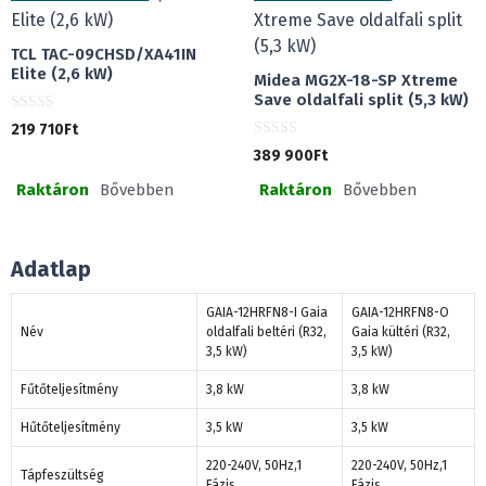
l
TCL TAC-09CHSD/XA41IN
Elite (2,6 kW)
Midea MG2X-18-SP Xtreme
Save oldalfali split (5,3 kW)
0
219 710
Ft
a
0
z
389 900
Ft
a
5
z
-
Raktáron
Bővebben
Raktáron
Bővebben
5
b
-
ő
b
l
ő
l
Adatlap
GAIA-12HRFN8-I Gaia
GAIA-12HRFN8-O
Név
oldalfali beltéri (R32,
Gaia kültéri (R32,
3,5 kW)
3,5 kW)
Fűtőteljesítmény
3,8 kW
3,8 kW
Hűtőteljesítmény
3,5 kW
3,5 kW
220-240V, 50Hz,1
220-240V, 50Hz,1
Tápfeszültség
Fázis
Fázis