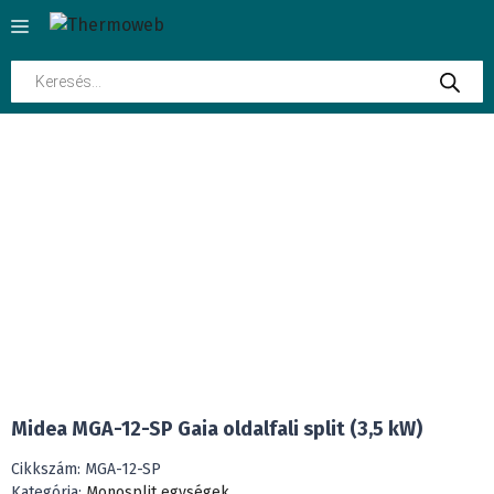
Kilépés
Menü
a
tartalomba
Products
search
INGYENES SZÁLLÍTÁS
Midea MGA-12-SP Gaia oldalfali split (3,5 kW)
Cikkszám:
MGA-12-SP
Kategória:
Monosplit egységek