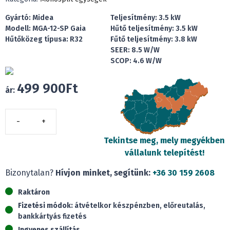
Gyártó: Midea
Teljesítmény: 3.5 kW
Modell: MGA-12-SP Gaia
Hűtő teljesítmény: 3.5 kW
Hűtőközeg típusa: R32
Fűtő teljesítmény: 3.8 kW
SEER: 8.5 W/W
SCOP: 4.6 W/W
499 900
Ft
ár:
Midea
MGA-
Tekintse meg, mely megyékben
12-
vállalunk telepítést!
SP
Bizonytalan?
Hívjon minket, segítünk:
+36 30 159 2608
Gaia
oldalfali
Raktáron
split
Fizetési módok:
átvételkor készpénzben, előreutalás,
(3,5
bankkártyás fizetés
kW)
Ingyenes szállítás