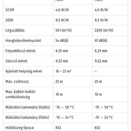
SCOP
4,6 W/W
4,6 W/W
SEER
8,5 W/W
8,5 W/W
Légszállítás
501 (m³/h)
2200 (m³/h)
Hangteljesítményszint
54 dB(A)
61 dB(A)
Folyadékcső méret
6,35 mm
6,35 mm
Gázcső méret
9,52 mm
9,52 mm
Ajánlott helyiség méret
16 – 23 m²
–
Max. csőhossz
25 m
25 m
Max. kültéri-beltéri
10 m
10 m
szintkülönbség
Működési tartomány (hűtés)
-15 ～ 50 °C
-15 ～ 50 °C
Működési tartomány (fűtés)
-15 ～ 24 °C
-15 ～ 24 °C
Hűtőközeg típusa
R32
R32