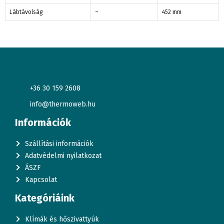
Lábtávolság
–
452 mm
+36 30 159 2608
info@thermoweb.hu
Információk
Szállítási információk
Adatvédelmi nyilatkozat
ÁSZF
Kapcsolat
Kategóriáink
Klímák és hőszivattyúk