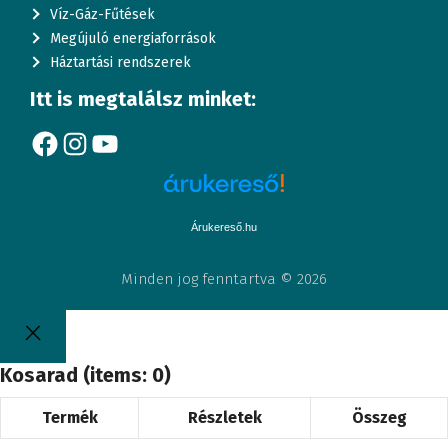
Víz-Gáz-Fűtések
Megújuló energiaforrások
Háztartási rendszerek
Itt is megtalálsz minket:
Facebook
Instagram
YouTube
Árukereső.hu
Minden jog fenntartva © 2026
Kosarad
(items: 0)
Termék
Részletek
Összeg