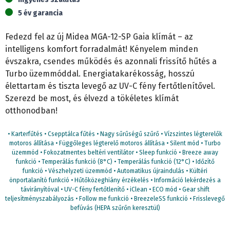
mennyiség
5 év garancia
Fedezd fel az új Midea MGA-12-SP Gaia klímát – az
intelligens komfort forradalmát! Kényelem minden
évszakra, csendes működés és azonnali frissítő hűtés a
Turbo üzemmóddal. Energiatakarékosság, hosszú
élettartam és tiszta levegő az UV-C fény fertőtlenítővel.
Szerezd be most, és élvezd a tökéletes klímát
otthonodban!
• Karterfűtés • Csepptálca fűtés • Nagy sűrűségű szűrő • Vízszintes légterelők
motoros állítása • Függőleges légterelő motoros állítása • Silent mód • Turbo
üzemmód • Fokozatmentes beltéri ventilátor • Sleep funkció • Breeze away
funkció • Temperálás funkció (8°C) • Temperálás funkció (12°C) • Időzítő
funkció • Vészhelyzeti üzemmód • Automatikus újraindulás • Kültéri
önportalanító funkció • Hűtőközeghiány érzékelés • Információ lekérdezés a
távirányítóval • UV-C fény fertőtlenítő • iClean • ECO mód • Gear shift
teljesítményszabályozás • Follow me funkció • BreezeleSS funkció • Frisslevegő
befúvás (HEPA szűrőn keresztül)