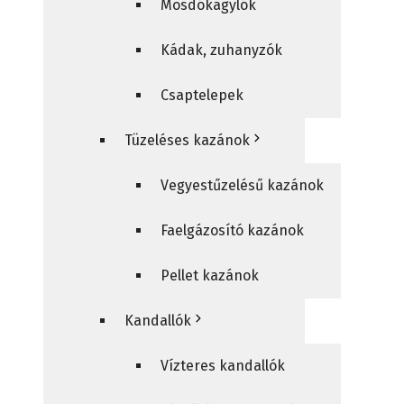
Mosdókagylók
Kádak, zuhanyzók
Csaptelepek
Tüzeléses kazánok
Vegyestűzelésű kazánok
Faelgázosító kazánok
Pellet kazánok
Kandallók
Vízteres kandallók