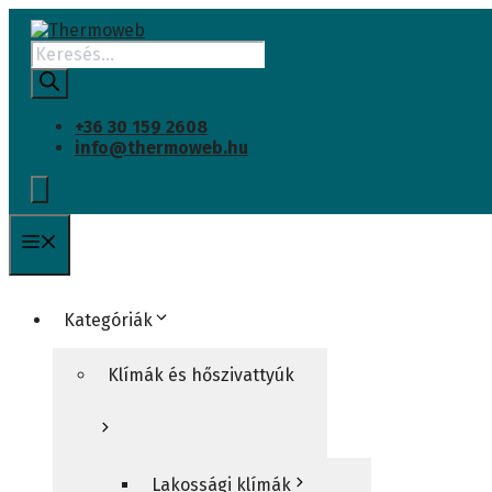
INGYENES SZÁLLÍTÁS
Kilépés
a
Products
tartalomba
search
+36 30 159 2608
info@thermoweb.hu
Menü
Kategóriák
Klímák és hőszivattyúk
Lakossági klímák