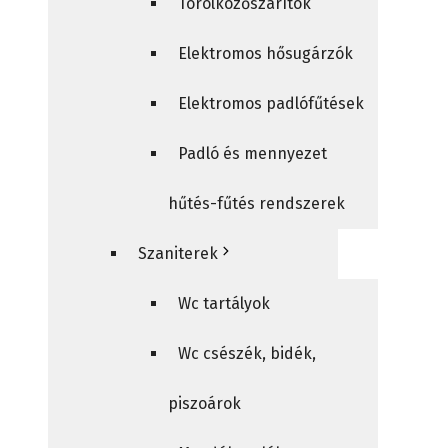
Törölközőszárítók
Elektromos hősugárzók
Elektromos padlófűtések
Padló és mennyezet
hűtés-fűtés rendszerek
Szaniterek
Wc tartályok
Wc csészék, bidék,
piszoárok