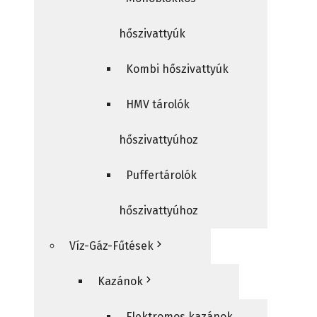
hőszivattyúk
Kombi hőszivattyúk
HMV tárolók
hőszivattyúhoz
Puffertárolók
hőszivattyúhoz
Víz-Gáz-Fűtések
Kazánok
Elektromos kazánok