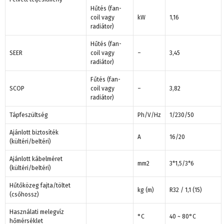
Hűtés (fan-
coil vagy
kW
1,16
radiátor)
Hűtés (fan-
SEER
coil vagy
–
3,45
radiátor)
Fűtés (fan-
SCOP
coil vagy
–
3,82
radiátor)
Tápfeszültség
Ph/V/Hz
1/230/50
Ajánlott biztosíték
A
16/20
(kültéri/beltéri)
Ajánlott kábelméret
mm2
3*1,5/3*6
(kültéri/beltéri)
Hűtőközeg fajta/töltet
kg (m)
R32 / 1,1 (15)
(csőhossz)
Használati melegvíz
°C
40 ~ 80°C
hőmérséklet