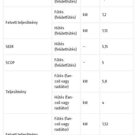
(felülethűtés)
Fűtés
kW
1,2
(felületfűtés)
Felvett teljesítmény
Hűtés
kW
1,13
(felülethűtés)
Hűtés
SEER
–
5,15
(felülethűtés)
Fűtés
SCOP
–
5
(felületfűtés)
Fűtés (fan-
coil vagy
kW
5,8
radiátor)
Teljesítmény
Hűtés (fan-
coil vagy
kW
4
radiátor)
Fűtés (fan-
coil vagy
kW
1,52
radiátor)
Felvett teljesítmény