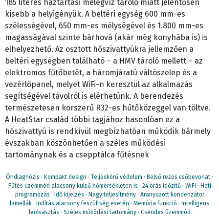
185 literes háztartási melegvíz tároló miatt jelentősen
kisebb a helyigényük. A beltéri egység 600 mm-es
szélességével, 650 mm-es mélységével és 1.800 mm-es
magasságával szinte bárhová (akár még konyhába is) is
elhelyezhető. Az osztott hőszivattyúkra jellemzően a
beltéri egységben található – a HMV tároló mellett – az
elektromos fűtőbetét, a háromjáratú váltószelep és a
vezérlőpanel, melyet WiFi-n keresztül az alkalmazás
segítségével távolról is elérhetünk. A berendezés
természetesen korszerű R32-es hűtőközeggel van töltve.
A HeatStar család többi tagjához hasonlóan ez a
hőszivattyú is rendkívül megbízhatóan működik bármely
évszakban köszönhetően a széles működési
tartománynak és a csepptálca fűtésnek
Öndiagnózis · Kompakt design · Teljeskörű védelem · Belső rezes csőbevonat ·
Fűtés üzemmód alacsony külső hőmérsékleten is · 24 órás időzítő · WiFi · Heti
programozás · Idő kijelzés · Nagy teljesítmény · Aranyozott kondenzátor
lamellák · Indítás alacsony feszültség esetén · Memória funkció · Intelligens
leolvasztás · Széles működési tartomány · Csendes üzemmód