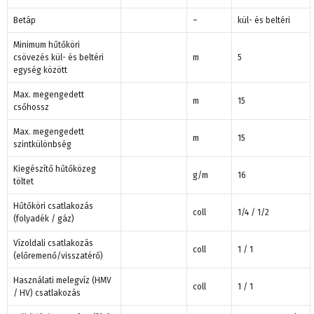
Betáp
–
kül- és beltéri
Minimum hűtőköri
csövezés kül- és beltéri
m
5
egység között
Max. megengedett
m
15
csőhossz
Max. megengedett
m
15
szintkülönbség
Kiegészítő hűtőközeg
g/m
16
töltet
Hűtőköri csatlakozás
coll
1/4 / 1/2
(folyadék / gáz)
Vízoldali csatlakozás
coll
1 / 1
(előremenő/visszatérő)
Használati melegvíz (HMV
coll
1 / 1
/ HV) csatlakozás