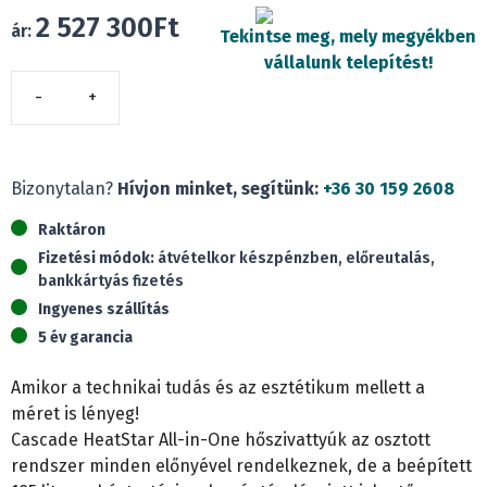
2 527 300
Ft
ár:
Tekintse meg, mely megyékben
vállalunk telepítést!
Cascade
CRS-
CQ6.0PdG/NhH2-
E
Bizonytalan?
Hívjon minket, segítünk:
+36 30 159 2608
HeatStar
Raktáron
All-
Fizetési módok:
átvételkor készpénzben, előreutalás,
in-
bankkártyás fizetés
One
Ingyenes szállítás
(6
5 év garancia
kW)
mennyiség
Amikor a technikai tudás és az esztétikum mellett a
méret is lényeg!
Cascade HeatStar All-in-One hőszivattyúk az osztott
rendszer minden előnyével rendelkeznek, de a beépített