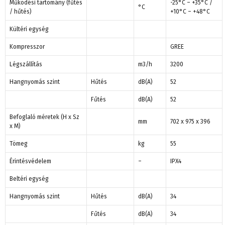
Működési tartomány (fűtés
-25°C – +35°C /
°C
/ hűtés)
+10°C – +48°C
Kültéri egység
Kompresszor
GREE
Légszállítás
m3/h
3200
Hangnyomás szint
Hűtés
dB(A)
52
Fűtés
dB(A)
52
Befoglaló méretek (H x Sz
mm
702 x 975 x 396
x M)
Tömeg
kg
55
Érintésvédelem
–
IPX4
Beltéri egység
Hangnyomás szint
Hűtés
dB(A)
34
Fűtés
dB(A)
34