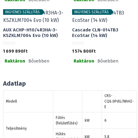
5
b
-
ő
b
l
ő
INGYENES SZÁLLÍTÁS
INGYENES SZÁLLÍTÁS
l
AUX ACHP-H10/4R3HA-3-
Cascade CLN-014TB3
KSZKLM7004 Evo (10 kW)
EcoStar (14 kW)
0
0
1 699 890
Ft
1 574 800
Ft
a
a
z
z
Raktáron
Bővebben
Raktáron
Bővebben
5
5
-
-
b
b
ő
ő
l
l
Adatlap
CRS-
Modell
CQ6.0PdG/NhH2-
E
Fűtés
kW
6
(felületfűtés)
Teljesítmény
Hűtés
kW
5,8