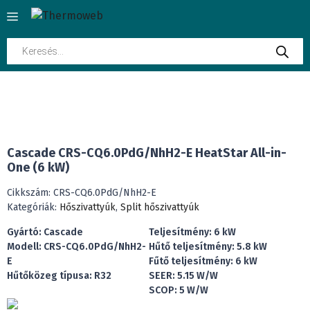
Kilépés
Menü
a
tartalomba
Products
search
INGYENES SZÁLLÍTÁS
Cascade CRS-CQ6.0PdG/NhH2-E HeatStar All-in-
One (6 kW)
Cikkszám:
CRS-CQ6.0PdG/NhH2-E
Kategóriák:
Hőszivattyúk
,
Split hőszivattyúk
Gyártó: Cascade
Teljesítmény: 6 kW
Modell: CRS-CQ6.0PdG/NhH2-
Hűtő teljesítmény: 5.8 kW
E
Fűtő teljesítmény: 6 kW
Hűtőközeg típusa: R32
SEER: 5.15 W/W
SCOP: 5 W/W