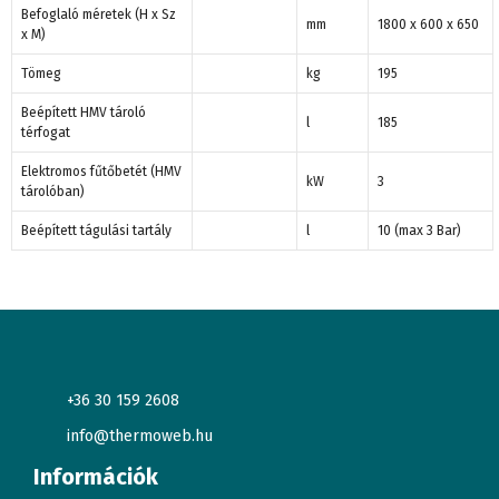
Befoglaló méretek (H x Sz
mm
1800 x 600 x 650
x M)
Tömeg
kg
195
Beépített HMV tároló
l
185
térfogat
Elektromos fűtőbetét (HMV
kW
3
tárolóban)
Beépített tágulási tartály
l
10 (max 3 Bar)
+36 30 159 2608
info@thermoweb.hu
Információk