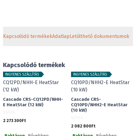
Kapcsolódó termékek
Adatlap
Letölthető dokumentumok
Kapcsolódó termékek
INGYENES SZÁLLÍTÁS
INGYENES SZÁLLÍTÁS
Cascade CRS-CQ12PD/NHH-
Cascade CRS-
E HeatStar (12 kW)
CQ10PD/NHH2-E HeatStar
(10 kW)
0
2 273 300
Ft
a
0
2 082 800
Ft
z
a
5
z
-
Raktáron
Bővebben
Raktáron
Bővebben