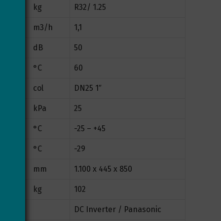
kg
R32/ 1.25
m3/h
1,1
dB
50
°C
60
col
DN25 1″
kPa
25
°C
-25 – +45
°C
-29
mm
1.100 x 445 x 850
kg
102
DC Inverter / Panasonic