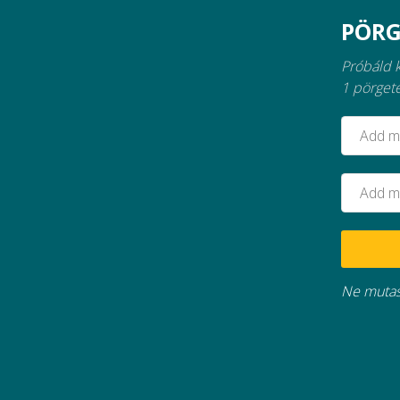
PÖRG
Próbáld 
1 pörget
Ne mutas