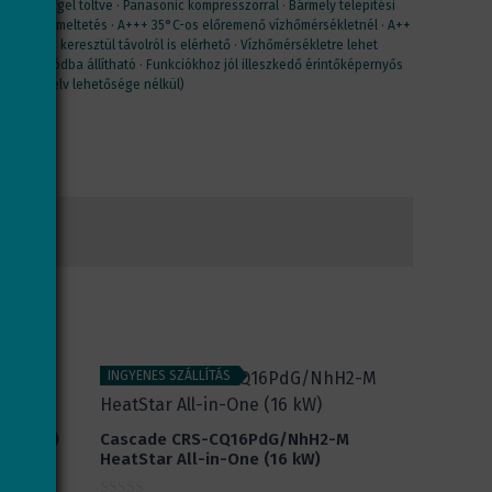
hűtőközeggel töltve · Panasonic kompresszorral · Bármely telepítési
aságos üzemeltetés · A+++ 35°C-os előremenő vízhőmérsékletnél · A++
· WiFi-n keresztül távolról is elérhető · Vízhőmérsékletre lehet
ő · ECO módba állítható · Funkciókhoz jól illeszkedő érintőképernyős
agyar nyelv lehetősége nélkül)
INGYENES SZÁLLÍTÁS
(14 kW)
Cascade CRS-CQ16PdG/NhH2-M
HeatStar All-in-One (16 kW)