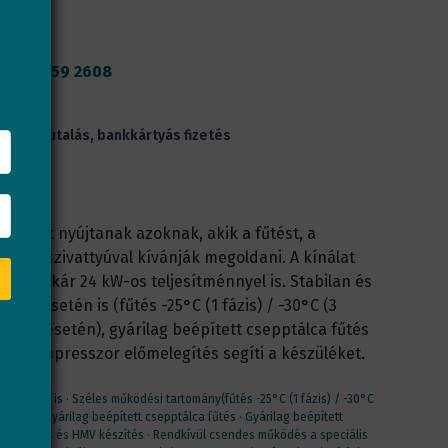
36 30 159 2608
 előreutalás, bankkártyás fizetés
oldást nyújtanak azoknak, akik a fűtést, a
tést hőszivattyúval kívánják megoldani. A kínálat
tőek akár 24 kW-os teljesítménnyel is. Stabilan és
ás esetén is (fűtés -25°C (1 fázis) / -30°C (3
séklet esetén), gyárilag beépített csepptálca fűtés
ett kompresszor előmelegítés segíti a készüléket.
 esetén is · Széles működési tartomány(fűtés -25°C (1 fázis) / -30°C
setén) · Gyárilag beépített csepptálca fűtés · Gyárilag beépített
tés, hűtés és HMV készítés · Rendkívül csendes működés a speciális