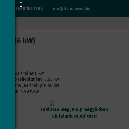
+36 30 159 2608
info@thermoweb.hu
tar (6 kW)
attyúk
Teljesítmény: 6 kW
Hűtő teljesítmény: 5.53 kW
Fűtő teljesítmény: 6.46 kW
SCOP: 4.93 W/W
Tekintse meg, mely megyékben
vállalunk telepítést!