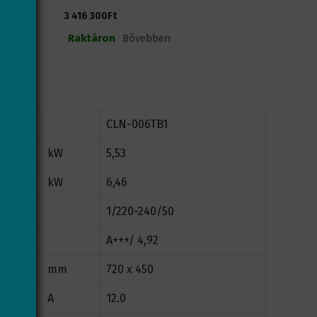
0
3 416 300
Ft
a
z
Raktáron
Bővebben
5
-
b
ő
l
CLN-006TB1
kW
5,53
kW
6,46
1/220-240/50
A+++/ 4,92
mm
720 x 450
A
12.0