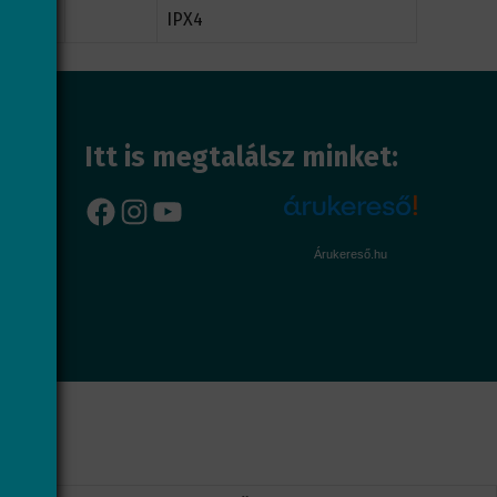
IPX4
Itt is megtalálsz minket:
Facebook
Instagram
YouTube
Árukereső.hu