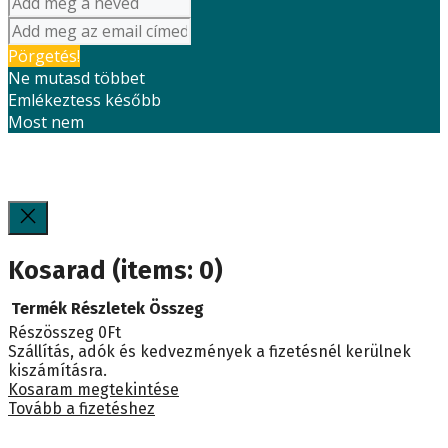
Pörgetés!
Ne mutasd többet
Emlékeztess később
Most nem
Kosarad
(items: 0)
Termék
Részletek
Összeg
Részösszeg
0Ft
Termékek
Szállítás, adók és kedvezmények a fizetésnél kerülnek
kiszámításra.
a
Kosaram megtekintése
Tovább a fizetéshez
kosárban