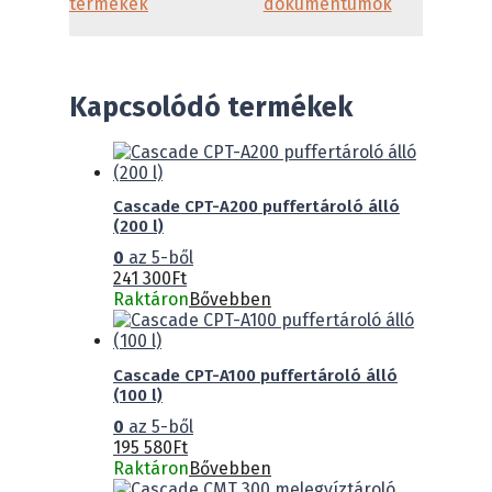
termékek
dokumentumok
Kapcsolódó termékek
Cascade CPT-A200 puffertároló álló
(200 l)
0
az 5-ből
241 300
Ft
Raktáron
Bővebben
Cascade CPT-A100 puffertároló álló
(100 l)
0
az 5-ből
195 580
Ft
Raktáron
Bővebben