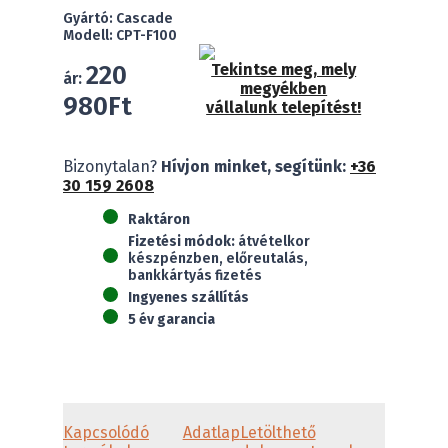
Gyártó: Cascade
Modell: CPT-F100
220
Tekintse meg, mely
ár:
megyékben
980
Ft
vállalunk telepítést!
Cascade
Bizonytalan?
Hívjon minket, segítünk:
+36
CPT-
30 159 2608
F100
puffertároló
Raktáron
fali
Fizetési módok:
átvételkor
(100
készpénzben, előreutalás,
l)
bankkártyás fizetés
mennyiség
Ingyenes szállítás
5 év garancia
Kapcsolódó
Adatlap
Letölthető