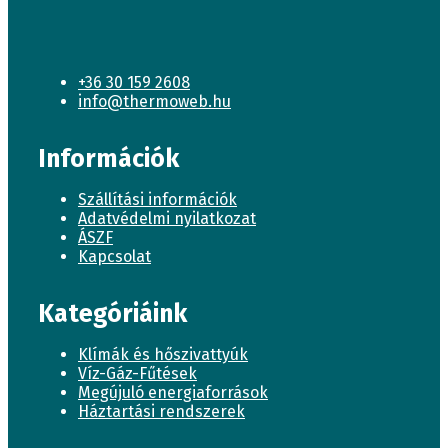
+36 30 159 2608
info@thermoweb.hu
Információk
Szállítási információk
Adatvédelmi nyilatkozat
ÁSZF
Kapcsolat
Kategóriáink
Klímák és hőszivattyúk
Víz-Gáz-Fűtések
Megújuló energiaforrások
Háztartási rendszerek