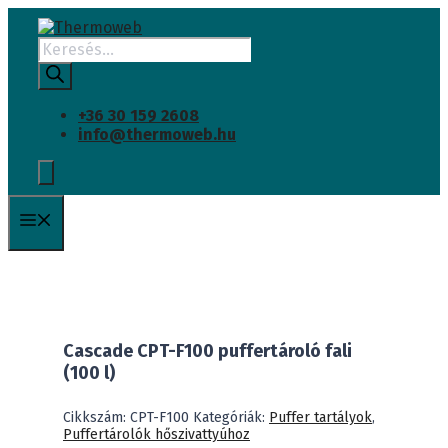
Kilépés
a
Products
tartalomba
search
+36 30 159 2608
info@thermoweb.hu
Menü
Cascade CPT-F100 puffertároló fali
(100 l)
Cikkszám:
CPT-F100
Kategóriák:
Puffer tartályok
,
Puffertárolók hőszivattyúhoz