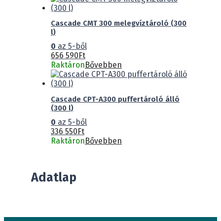
Cascade CMT 300 melegvíztároló (300
l)
0
az 5-ből
656 590
Ft
Raktáron
Bővebben
Cascade CPT-A300 puffertároló álló
(300 l)
0
az 5-ből
336 550
Ft
Raktáron
Bővebben
Adatlap