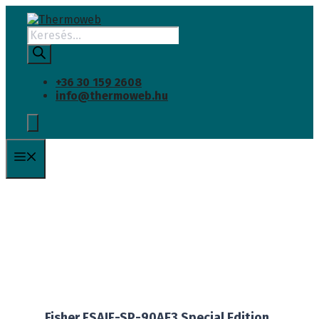
INGYENES SZÁLLÍTÁS
Kilépés
a
Products
tartalomba
search
+36 30 159 2608
info@thermoweb.hu
Menü
Fisher FSAIF-SP-90AE3 Special Edition