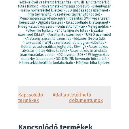
érzékelővel vezérelt párátlanítás • 8°C ill. 12°C temperáló
fűtés funkció • Növelt hatékonyságú porszűrő • Billentyűzár
• Belső hőmérséklet kijelzés • ECO gazdaságos üzemmód •
Infra távirányító • Vezetékes távirányító (opció) •
Memóriában eltárolható egyéni beállítás (WIFI vezérlésen
keresztül) • Digitális kijelzés • Kikapcsolható kijelzőpanel •
Hideg-katalitikus szűrő • Öntisztító funkció • Meleg indítás •
Follow me funkció • 8°C temperáló fűtés • Éjszakai
üzemmód (SLEEP) • Párátlanító üzemmód • TURBÓ üzemmód
• Alacsony zajszintű üzemmód • Időzítés: 24 óra (idő
intervallum) / WIFI vezérléssel heti program-időzítés •
Kétirányú automatikus légterelés (Swing) • Automatikus
átváltás (hűtés-fűtés között) • Automatikus újraindulás
áramkimaradás esetén • DC inverter (3D) • 1 W fogyasztás
stand-by állapotban • GOLDEN FIN bevonatú hőcserélő •
Hőmérsékletbeállítás korlátozható • Hűtőköri hiba kijelzés
Kapcsolódó
Adatlap
Letölthető
termékek
dokumentumok
Kapcsolódó termékek