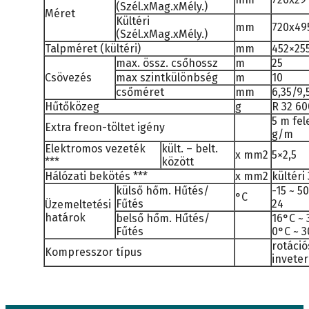
(Szél.xMag.xMély.)
Méret
Kültéri
mm
720x49
(Szél.xMag.xMély.)
Talpméret (kültéri)
mm
452×25
max. össz. csőhossz
m
25
Csövezés
max szintkülönbség
m
10
csőméret
mm
6,35/9,
Hűtőközeg
g
R 32 6
5 m fel
Extra freon-töltet igény
g/m
Elektromos vezeték
kült. – belt.
x mm2
5×2,5
***
között
Hálózati bekötés ***
x mm2
kültéri
külső hőm. Hűtés/
-15 ~ 50
°C
Fűtés
24
Üzemeltetési
határok
belső hőm. Hűtés/
16°C ~ 
Fűtés
0°C ~ 
rotáció
Kompresszor típus
inveter