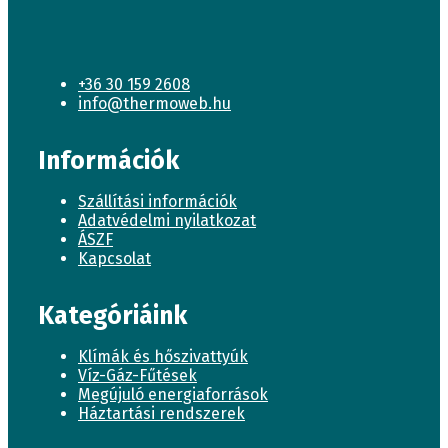
+36 30 159 2608
info@thermoweb.hu
Információk
Szállítási információk
Adatvédelmi nyilatkozat
ÁSZF
Kapcsolat
Kategóriáink
Klímák és hőszivattyúk
Víz-Gáz-Fűtések
Megújuló energiaforrások
Háztartási rendszerek