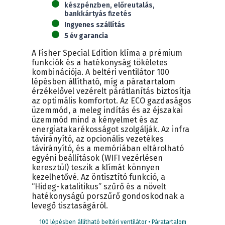
készpénzben, előreutalás,
(2,6kW)
bankkártyás fizetés
mennyiség
Ingyenes szállítás
5 év garancia
A Fisher Special Edition klíma a prémium
funkciók és a hatékonyság tökéletes
kombinációja. A beltéri ventilátor 100
lépésben állítható, míg a páratartalom
érzékelővel vezérelt párátlanítás biztosítja
az optimális komfortot. Az ECO gazdaságos
üzemmód, a meleg indítás és az éjszakai
üzemmód mind a kényelmet és az
energiatakarékosságot szolgálják. Az infra
távirányító, az opcionális vezetékes
távirányító, és a memóriában eltárolható
egyéni beállítások (WIFI vezérlésen
keresztül) teszik a klímát könnyen
kezelhetővé. Az öntisztító funkció, a
“Hideg-katalitikus” szűrő és a növelt
hatékonyságú porszűrő gondoskodnak a
levegő tisztaságáról.
100 lépésben állítható beltéri ventilátor • Páratartalom