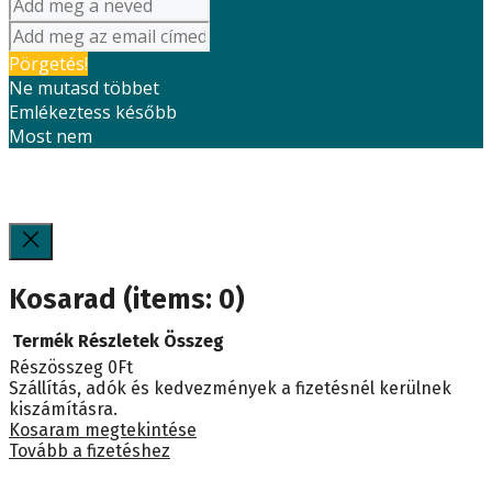
Pörgetés!
Ne mutasd többet
Emlékeztess később
Most nem
Kosarad
(items: 0)
Termék
Részletek
Összeg
Részösszeg
0Ft
Termékek
Szállítás, adók és kedvezmények a fizetésnél kerülnek
kiszámításra.
a
Kosaram megtekintése
Tovább a fizetéshez
kosárban