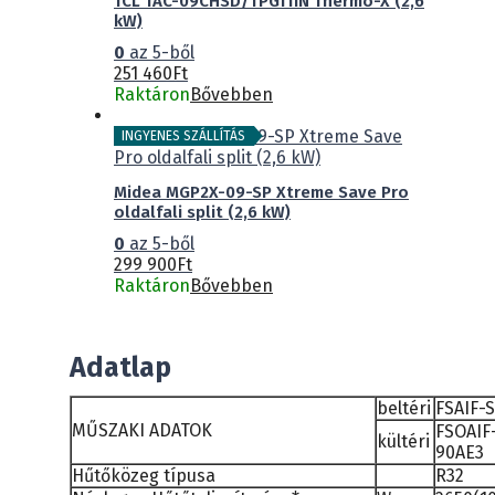
TCL TAC-09CHSD/TPG11IN Thermo-X (2,6
kW)
0
az 5-ből
251 460
Ft
Raktáron
Bővebben
INGYENES SZÁLLÍTÁS
Midea MGP2X-09-SP Xtreme Save Pro
oldalfali split (2,6 kW)
0
az 5-ből
299 900
Ft
Raktáron
Bővebben
Adatlap
beltéri
FSAIF-
MŰSZAKI ADATOK
FSOAIF
kültéri
90AE3
Hűtőközeg típusa
R32