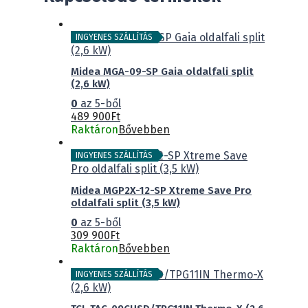
INGYENES SZÁLLÍTÁS
Midea MGA-09-SP Gaia oldalfali split
(2,6 kW)
0
az 5-ből
489 900
Ft
Raktáron
Bővebben
INGYENES SZÁLLÍTÁS
Midea MGP2X-12-SP Xtreme Save Pro
oldalfali split (3,5 kW)
0
az 5-ből
309 900
Ft
Raktáron
Bővebben
INGYENES SZÁLLÍTÁS