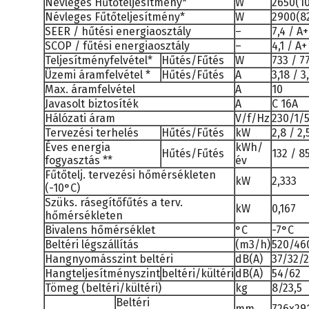
Névleges Hűtőteljesítmény*
W
2650(1
Névleges Fűtőteljesítmény*
W
2900(8
SEER / hűtési energiaosztály
–
7,4 / A
SCOP / fűtési energiaosztály
–
4,1 / A+
Teljesítményfelvétel*
Hűtés/Fűtés
W
733 / 7
Üzemi áramfelvétel *
Hűtés/Fűtés
A
3,18 / 3
Max. áramfelvétel
A
10
Javasolt biztosíték
A
C 16A
Hálózati áram
V/f/Hz
230/1/
Tervezési terhelés
Hűtés/Fűtés
kW
2,8 / 2,
Éves energia
kWh/
Hűtés/Fűtés
132 / 8
fogyasztás **
év
Fűtőtelj. tervezési hőmérsékleten
kW
2,333
(-10°C)
Szüks. rásegítőfűtés a terv.
kW
0,167
hőmérsékleten
Bivalens hőmérséklet
°C
-7°C
Beltéri légszállítás
(m3/h)
520/46
Hangnyomásszint beltéri
dB(A)
37/32/
Hangteljesítményszint
beltéri/kültéri
dB(A)
54/62
Tömeg (beltéri/kültéri)
kg
8/23,5
Beltéri
mm
726x29