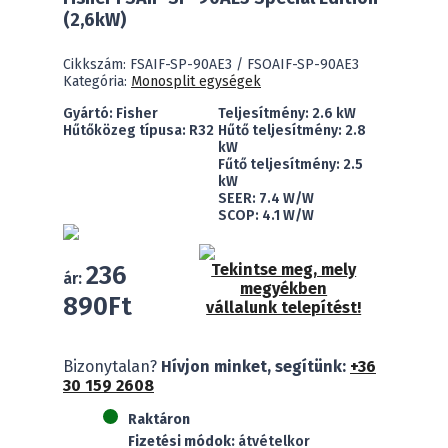
(2,6kW)
Cikkszám:
FSAIF-SP-90AE3 / FSOAIF-SP-90AE3
Kategória:
Monosplit egységek
Gyártó: Fisher
Teljesítmény: 2.6 kW
Hűtőközeg típusa: R32
Hűtő teljesítmény: 2.8
kW
Fűtő teljesítmény: 2.5
kW
SEER: 7.4 W/W
SCOP: 4.1 W/W
236
Tekintse meg, mely
ár:
megyékben
890
Ft
vállalunk telepítést!
Fisher
Bizonytalan?
Hívjon minket, segítünk:
+36
FSAIF-
30 159 2608
SP-
90AE3
Raktáron
Special
Fizetési módok:
átvételkor
Edition