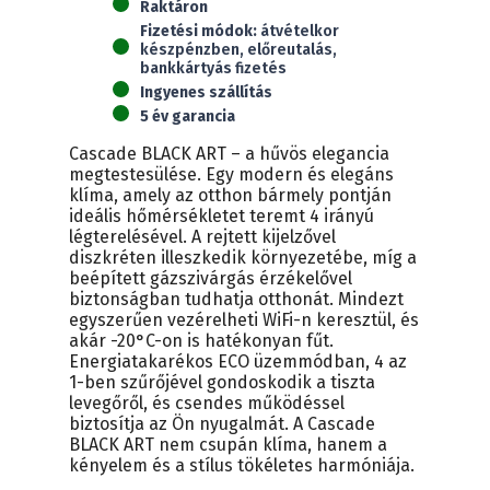
Raktáron
(5,1
Fizetési módok:
átvételkor
kW)
készpénzben, előreutalás,
mennyiség
bankkártyás fizetés
Ingyenes szállítás
5 év garancia
Cascade BLACK ART – a hűvös elegancia
megtestesülése. Egy modern és elegáns
klíma, amely az otthon bármely pontján
ideális hőmérsékletet teremt 4 irányú
légterelésével. A rejtett kijelzővel
diszkréten illeszkedik környezetébe, míg a
beépített gázszivárgás érzékelővel
biztonságban tudhatja otthonát. Mindezt
egyszerűen vezérelheti WiFi-n keresztül, és
akár -20°C-on is hatékonyan fűt.
Energiatakarékos ECO üzemmódban, 4 az
1-ben szűrőjével gondoskodik a tiszta
levegőről, és csendes működéssel
biztosítja az Ön nyugalmát. A Cascade
BLACK ART nem csupán klíma, hanem a
kényelem és a stílus tökéletes harmóniája.