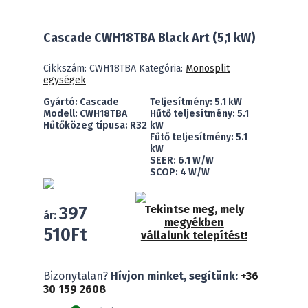
Cascade CWH18TBA Black Art (5,1 kW)
Cikkszám:
CWH18TBA
Kategória:
Monosplit
egységek
Gyártó: Cascade
Teljesítmény: 5.1 kW
Modell: CWH18TBA
Hűtő teljesítmény: 5.1
Hűtőközeg típusa: R32
kW
Fűtő teljesítmény: 5.1
kW
SEER: 6.1 W/W
SCOP: 4 W/W
397
Tekintse meg, mely
ár:
megyékben
510
Ft
vállalunk telepítést!
Cascade
Bizonytalan?
Hívjon minket, segítünk:
+36
CWH18TBA
30 159 2608
Black
Art