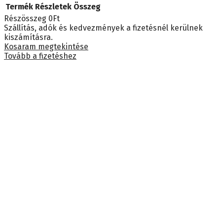
Termék
Részletek
Összeg
Részösszeg
0Ft
Termékek
Szállítás, adók és kedvezmények a fizetésnél kerülnek
kiszámításra.
a
Kosaram megtekintése
Tovább a fizetéshez
kosárban