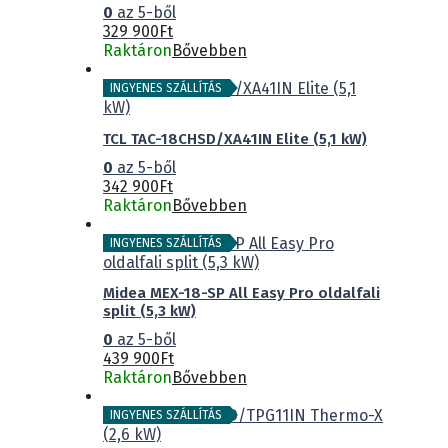
0
az 5-ből
329 900
Ft
Raktáron
Bővebben
INGYENES SZÁLLÍTÁS
TCL TAC-18CHSD/XA41IN Elite (5,1 kW)
0
az 5-ből
342 900
Ft
Raktáron
Bővebben
INGYENES SZÁLLÍTÁS
Midea MEX-18-SP All Easy Pro oldalfali
split (5,3 kW)
0
az 5-ből
439 900
Ft
Raktáron
Bővebben
INGYENES SZÁLLÍTÁS