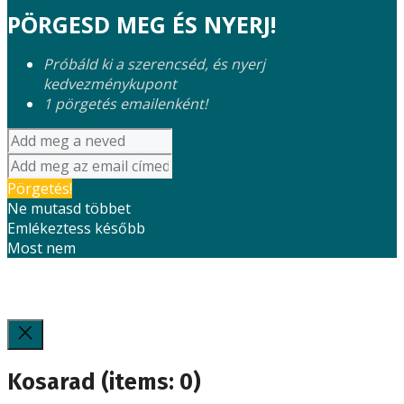
PÖRGESD MEG ÉS NYERJ!
Próbáld ki a szerencséd, és nyerj
kedvezménykupont
1 pörgetés emailenként!
Pörgetés!
Ne mutasd többet
Emlékeztess később
Most nem
Kosarad
(items: 0)