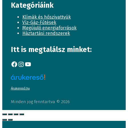
Kategóriáink
Klímák és hőszivattyúk
Víz-Gáz-Fűtések
Megújuló energiaforrások
Háztartási rendszerek
Itt is megtalálsz minket:
Facebook
Instagram
YouTube
Árukereső.hu
Minden jog fenntartva © 2026