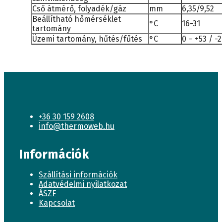
Cső átmérő, folyadék/gáz
mm
6,35/9,52
Beállítható hőmérséklet
°C
16-31
tartomány
Üzemi tartomány, hűtés/fűtés
°C
0 – +53 / -
+36 30 159 2608
info@thermoweb.hu
Információk
Szállítási információk
Adatvédelmi nyilatkozat
ÁSZF
Kapcsolat