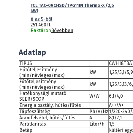
TCL TAC-09CHSD/TPG11IN Thermo-X (2,6
kW)
0
az 5-ből
251 460
Ft
Raktáron
Bővebben
Adatlap
TÍPUS
CWH18TBA
Hűtőteljesítmény
kW
1,25/5,1/5,9
(min/névleges/max)
Fűtőteljesítmény
kW
1,25/5,13/6
(min/névleges/max)
Hatékonysági mutató
W/W
6,1/4,0
SEER/SCOP
Energia osztály, hűtés/fűtés
A++/A+
Tápfeszültség
Ph/V/Hz
1/220-240/
Áramfelvétel, hűtés/fűtés
A
8,1/7,1
Párátlanítás
Liter/h
1,5
Betáp
kültéri eg