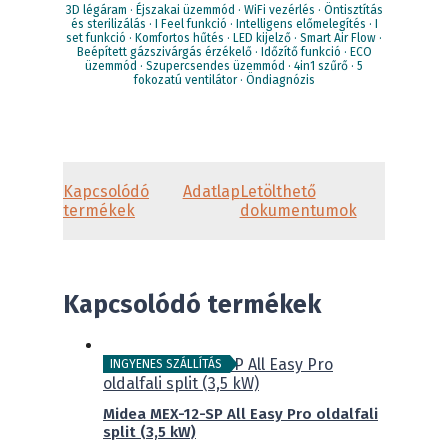
3D légáram · Éjszakai üzemmód · WiFi vezérlés · Öntisztítás
és sterilizálás · I Feel funkció · Intelligens előmelegítés · I
set funkció · Komfortos hűtés · LED kijelző · Smart Air Flow ·
Beépített gázszivárgás érzékelő · Időzítő funkció · ECO
üzemmód · Szupercsendes üzemmód · 4in1 szűrő · 5
fokozatú ventilátor · Öndiagnózis
Kapcsolódó
Adatlap
Letölthető
termékek
dokumentumok
Kapcsolódó termékek
INGYENES SZÁLLÍTÁS
Midea MEX-12-SP All Easy Pro oldalfali
split (3,5 kW)