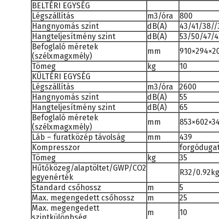
BELTÉRI EGYSÉG
Légszállítás
m3/óra
800
Hangnyomás szint
dB(A)
43/41/38//
Hangteljesítmény szint
dB(A)
53/50/47/4
Befoglaló méretek
mm
910×294×2
(szélxmagxmély)
Tömeg
kg
10
KÜLTÉRI EGYSÉG
Légszállítás
m3/óra
2600
Hangnyomás szint
dB(A)
55
Hangteljesítmény szint
dB(A)
65
Befoglaló méretek
mm
853×602×3
(szélxmagxmély)
Láb – furatközép távolság
mm
439
Kompresszor
forgóduga
Tömeg
kg
35
Hűtőközeg/alaptöltet/GWP/CO2
R32/0.92kg
egyenérték
Standard csőhossz
m
5
Max. megengedett csőhossz
m
25
Max. megengedett
m
10
szintkülönbség