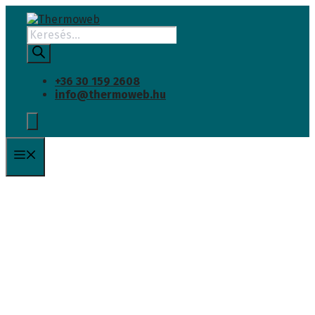
INGYENES SZÁLLÍTÁS
Kilépés
a
Products
tartalomba
search
+36 30 159 2608
info@thermoweb.hu
Menü