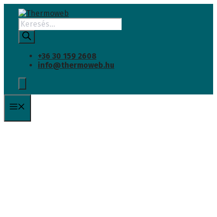
INGYENES SZÁLLÍTÁS
Kilépés
a
Products
tartalomba
search
+36 30 159 2608
info@thermoweb.hu
Menü