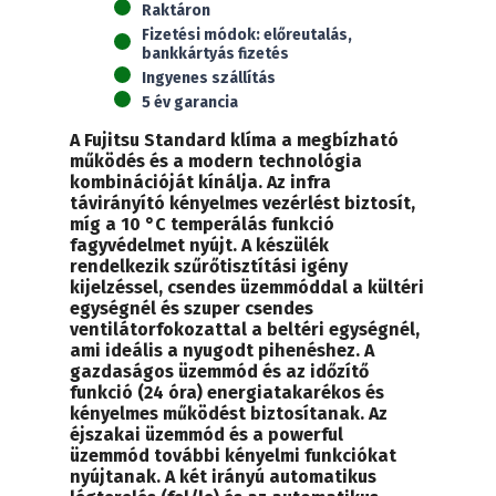
Raktáron
Standard
Fizetési módok:
előreutalás,
(3,4kW)
bankkártyás fizetés
mennyiség
Ingyenes szállítás
5 év garancia
A Fujitsu Standard klíma a megbízható
működés és a modern technológia
kombinációját kínálja. Az infra
távirányító kényelmes vezérlést biztosít,
míg a 10 °C temperálás funkció
fagyvédelmet nyújt. A készülék
rendelkezik szűrőtisztítási igény
kijelzéssel, csendes üzemmóddal a kültéri
egységnél és szuper csendes
ventilátorfokozattal a beltéri egységnél,
ami ideális a nyugodt pihenéshez. A
gazdaságos üzemmód és az időzítő
funkció (24 óra) energiatakarékos és
kényelmes működést biztosítanak. Az
éjszakai üzemmód és a powerful
üzemmód további kényelmi funkciókat
nyújtanak. A két irányú automatikus