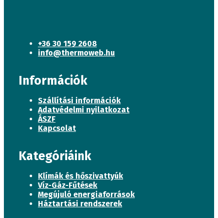
+36 30 159 2608
info@thermoweb.hu
Információk
Szállítási információk
Adatvédelmi nyilatkozat
ÁSZF
Kapcsolat
Kategóriáink
Klímák és hőszivattyúk
Víz-Gáz-Fűtések
Megújuló energiaforrások
Háztartási rendszerek