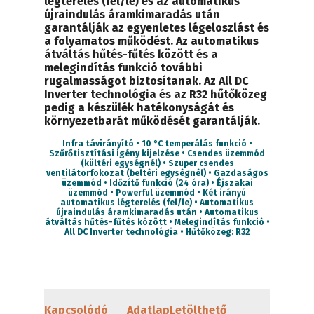
légterelés (fel/le) és az automatikus
újraindulás áramkimaradás után
garantálják az egyenletes légeloszlást és
a folyamatos működést. Az automatikus
átváltás hűtés-fűtés között és a
melegindítás funkció további
rugalmasságot biztosítanak. Az All DC
Inverter technológia és az R32 hűtőközeg
pedig a készülék hatékonyságát és
környezetbarát működését garantálják.
Infra távirányító • 10 °C temperálás funkció •
Szűrőtisztítási igény kijelzése • Csendes üzemmód
(kültéri egységnél) • Szuper csendes
ventilátorfokozat (beltéri egységnél) • Gazdaságos
üzemmód • Időzítő funkció (24 óra) • Éjszakai
üzemmód • Powerful üzemmód • Két irányú
automatikus légterelés (fel/le) • Automatikus
újraindulás áramkimaradás után • Automatikus
átváltás hűtés-fűtés között • Melegindítás funkció •
All DC Inverter technológia • Hűtőközeg: R32
Kapcsolódó
Adatlap
Letölthető