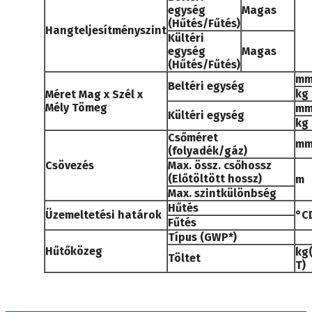
egység
Magas
(Hűtés/Fűtés)
Hangteljesítményszint
Kültéri
egység
Magas
(Hűtés/Fűtés)
m
Beltéri egység
kg
Méret Mag x Szél x
Mély Tömeg
m
Kültéri egység
kg
Csőméret
m
(folyadék/gáz)
Csövezés
Max. össz. csőhossz
(Előtöltött hossz)
m
Max. szintkülönbség
Hűtés
Üzemeltetési határok
°C
Fűtés
Típus (GWP*)
Hűtőközeg
kg
Töltet
T)