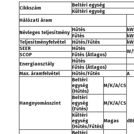
Beltéri egység
Cikkszám
Kültéri egység
Hálózati áram
Hűtés
kW
Névleges teljesítmény
Fűtés
kW
Teljesítményfelvétel
Hűtés/Fűtés
kW
SEER
Hűtés
W/
SCOP
Fűtés (Átlagos)
Hűtés
Energiaosztály
Fűtés (Átlagos)
Max. áramfelvétel
Hűtés/Fűtés
A
Beltéri
egység
M/K/A/CS
(Hűtés)
Beltéri
Hangnyomásszint
egység
M/K/A/CS
(Fűtés)
Kültéri
egység
Magas
dB(
(Hűtés/Fűtés)
Beltéri