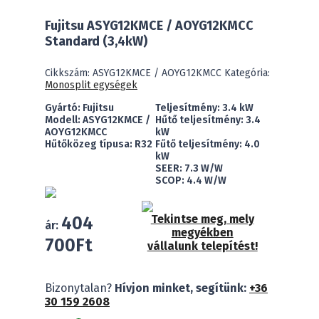
Fujitsu ASYG12KMCE / AOYG12KMCC
Standard (3,4kW)
Cikkszám:
ASYG12KMCE / AOYG12KMCC
Kategória:
Monosplit egységek
Gyártó: Fujitsu
Teljesítmény: 3.4 kW
Modell: ASYG12KMCE /
Hűtő teljesítmény: 3.4
AOYG12KMCC
kW
Hűtőközeg típusa: R32
Fűtő teljesítmény: 4.0
kW
SEER: 7.3 W/W
SCOP: 4.4 W/W
404
Tekintse meg, mely
ár:
megyékben
700
Ft
vállalunk telepítést!
Fujitsu
Bizonytalan?
Hívjon minket, segítünk:
+36
ASYG12KMCE
30 159 2608
/
AOYG12KMCC