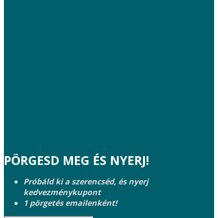
PÖRGESD MEG ÉS NYERJ!
Próbáld ki a szerencséd, és nyerj
kedvezménykupont
1 pörgetés emailenként!