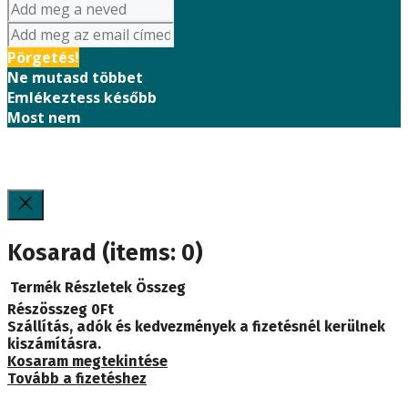
Pörgetés!
Ne mutasd többet
Emlékeztess később
Most nem
Kosarad
(items: 0)
Termék
Részletek
Összeg
Részösszeg
0Ft
Termékek
Szállítás, adók és kedvezmények a fizetésnél kerülnek
kiszámításra.
a
Kosaram megtekintése
Tovább a fizetéshez
kosárban