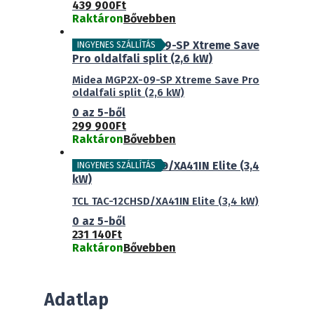
439 900
Ft
Raktáron
Bővebben
INGYENES SZÁLLÍTÁS
Midea MGP2X-09-SP Xtreme Save Pro
oldalfali split (2,6 kW)
0
az 5-ből
299 900
Ft
Raktáron
Bővebben
INGYENES SZÁLLÍTÁS
TCL TAC-12CHSD/XA41IN Elite (3,4 kW)
0
az 5-ből
231 140
Ft
Raktáron
Bővebben
Adatlap