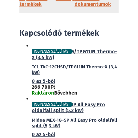
termékek
dokumentumok
Kapcsolódó termékek
INGYENES SZÁLLÍTÁS
TCL TAC-12CHSD/TPG11IN Thermo-X (3,4
kW)
0
az 5-ből
266 700
Ft
Raktáron
Bővebben
INGYENES SZÁLLÍTÁS
Midea MEX-18-SP All Easy Pro oldalfali
split (5,3 kW)
0
az 5-ből