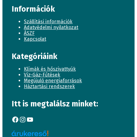
Információk
Szállítási információk
Adatvédelmi nyilatkozat
ÁSZF
Kapcsolat
Kategóriáink
Klímák és hőszivattyúk
Víz-Gáz-Fűtések
Megújuló energiaforrások
Háztartási rendszerek
Itt is megtalálsz minket:
Facebook
Instagram
YouTube