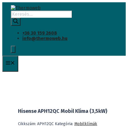
INGYENES SZÁLLÍTÁS
Kilépés
a
Products
tartalomba
search
+36 30 159 2608
info@thermoweb.hu
Menü
Hisense APH12QC Mobil Klima (3,5kW)
Cikkszám:
APH12QC
Kategória:
Mobilklímák