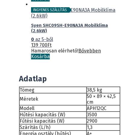
INGYENES SZÁLLÍTÁS
Syen SHC09SH-E90NA3A Mobilklíma
(2,6kW)
0
az 5-ből
139 700
Ft
Hamarosan elérhető!
Bővebben
Kosárba
Adatlap
Tömeg
38,5 kg
50 × 89 × 42,5
Méretek
cm
Modell
APH12QC
Hűtési kapacitás (W)
3500
Fűtési kapacitás (W)
2900
Szárítás (L/h)
1,3
Energia osztály (hűtés)
A+