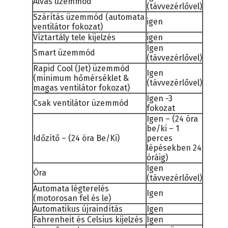
Alvás üzemmód
(távvezérlővel)
Szárítás üzemmód (automata
igen
ventilátor fokozat)
Víztartály tele kijelzés
igen
Igen
Smart üzemmód
(távvezérlővel)
Rapid Cool (Jet) üzemmód
Igen
(minimum hőmérséklet &
(távvezérlővel)
magas ventilátor fokozat)
Igen -3
Csak ventilátor üzemmód
fokozat
Igen – (24 óra
be/ki – 1
Időzítő – (24 óra Be/Ki)
perces
lépésekben 24
óráig)
Igen
Óra
(távvezérlővel)
Automata légterelés
Igen
(motorosan fel és le)
Automatikus újraindítás
Igen
Fahrenheit és Celsius kijelzés
Igen