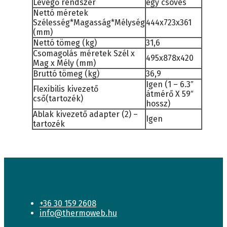
Levegő rendszer
egy csöves
Nettó méretek
Szélesség*Magasság*Mélység
444x723x361
(mm)
Nettó tömeg (kg)
31,6
Csomagolás méretek Szél x
495x878x420
Mag x Mély (mm)
Bruttó tömeg (kg)
36,9
Igen (1 – 6.3″
Flexibilis kivezető
átmérő X 59″
cső(tartozék)
hossz)
Ablak kivezető adapter (2) –
Igen
tartozék
+36 30 159 2608
info@thermoweb.hu