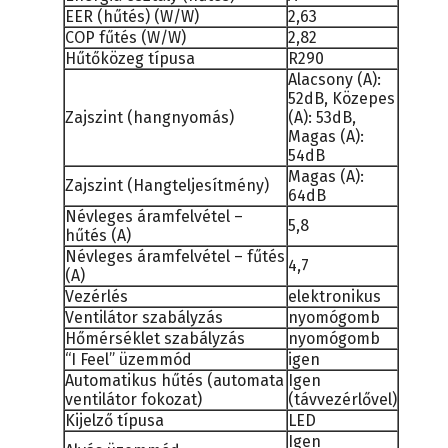
EER (hűtés) (W/W)
2,63
COP fűtés (W/W)
2,82
Hűtőközeg típusa
R290
Alacsony (A):
52dB, Közepes
Zajszint (hangnyomás)
(A): 53dB,
Magas (A):
54dB
Magas (A):
Zajszint (Hangteljesítmény)
64dB
Névleges áramfelvétel –
5,8
hűtés (A)
Névleges áramfelvétel – fűtés
4,7
(A)
Vezérlés
elektronikus
Ventilátor szabályzás
nyomógomb
Hőmérséklet szabályzás
nyomógomb
“I Feel” üzemmód
igen
Automatikus hűtés (automata
Igen
ventilátor fokozat)
(távvezérlővel)
Kijelző típusa
LED
Igen