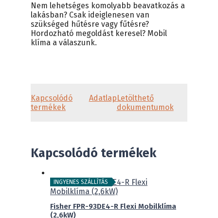
Nem lehetséges komolyabb beavatkozás a
lakásban? Csak ideiglenesen van
szükséged hűtésre vagy fűtésre?
Hordozható megoldást keresel? Mobil
klíma a válaszunk.
Kapcsolódó
Adatlap
Letölthető
termékek
dokumentumok
Kapcsolódó termékek
INGYENES SZÁLLÍTÁS
Fisher FPR-93DE4-R Flexi Mobilklíma
(2,6kW)