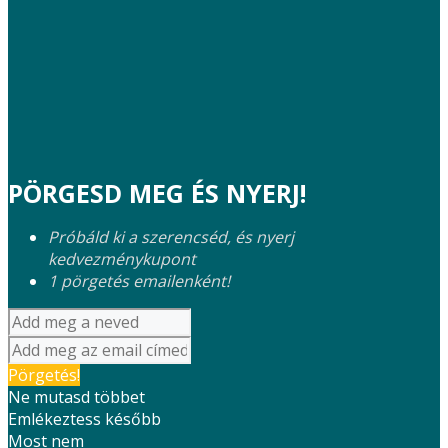
PÖRGESD MEG ÉS NYERJ!
Próbáld ki a szerencséd, és nyerj
kedvezménykupont
1 pörgetés emailenként!
Pörgetés!
Ne mutasd többet
Emlékeztess később
Most nem