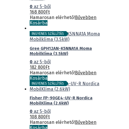
0
az 5-ből
168 800
Ft
Hamarosan elérhető!
Bővebben
Kosárba
INGYENES SZÁLLÍTÁS
Gree GPH12AN-K5NNA1A Moma
Mobilklíma (3,5kW)
0
az 5-ből
182 800
Ft
Hamarosan elérhető!
Bővebben
Kosárba
INGYENES SZÁLLÍTÁS
Fisher FP-90GE4-UV-R Nordica
MobilKlíma (2,6kW)
0
az 5-ből
108 800
Ft
Hamarosan elérhető!
Bővebben
Kosárba