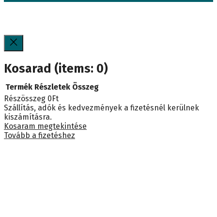
Kosarad
(items: 0)
Termék
Részletek
Összeg
Részösszeg
0Ft
Termékek
Szállítás, adók és kedvezmények a fizetésnél kerülnek
kiszámításra.
a
Kosaram megtekintése
Tovább a fizetéshez
kosárban