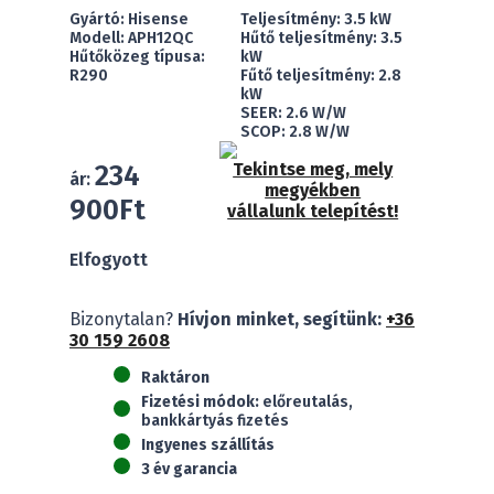
Gyártó: Hisense
Teljesítmény: 3.5 kW
Modell: APH12QC
Hűtő teljesítmény: 3.5
Hűtőközeg típusa:
kW
R290
Fűtő teljesítmény: 2.8
kW
SEER: 2.6 W/W
SCOP: 2.8 W/W
234
Tekintse meg, mely
ár:
megyékben
900
Ft
vállalunk telepítést!
Elfogyott
Bizonytalan?
Hívjon minket, segítünk:
+36
30 159 2608
Raktáron
Fizetési módok:
előreutalás,
bankkártyás fizetés
Ingyenes szállítás
3 év garancia