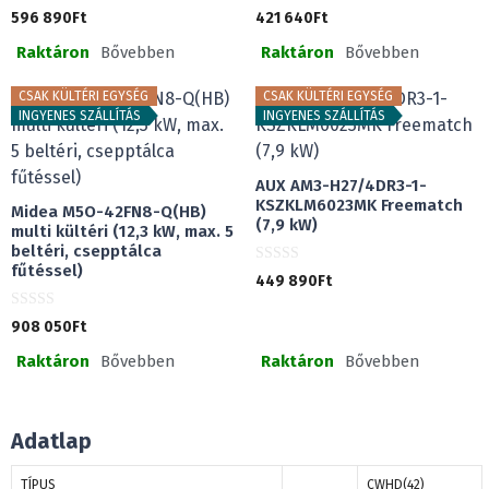
0
0
596 890
Ft
421 640
Ft
a
a
z
z
Raktáron
Bővebben
Raktáron
Bővebben
5
5
-
-
b
b
ő
ő
CSAK KÜLTÉRI EGYSÉG
CSAK KÜLTÉRI EGYSÉG
l
l
INGYENES SZÁLLÍTÁS
INGYENES SZÁLLÍTÁS
AUX AM3-H27/4DR3-1-
KSZKLM6023MK Freematch
Midea M5O-42FN8-Q(HB)
(7,9 kW)
multi kültéri (12,3 kW, max. 5
beltéri, csepptálca
fűtéssel)
0
449 890
Ft
a
z
5
0
908 050
Ft
-
a
b
z
ő
Raktáron
Bővebben
Raktáron
Bővebben
5
l
-
b
ő
l
Adatlap
TÍPUS
CWHD(42)