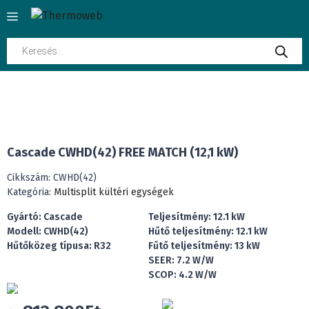
Kilépés
Menü
a
tartalomba
Products
search
CSAK KÜLTÉRI EGYSÉG
INGYENES SZÁLLÍTÁS
Cascade CWHD(42) FREE MATCH (12,1 kW)
Cikkszám:
CWHD(42)
Kategória:
Multisplit kültéri egységek
Gyártó: Cascade
Teljesítmény: 12.1 kW
Modell: CWHD(42)
Hűtő teljesítmény: 12.1 kW
Hűtőközeg típusa: R32
Fűtő teljesítmény: 13 kW
SEER: 7.2 W/W
SCOP: 4.2 W/W