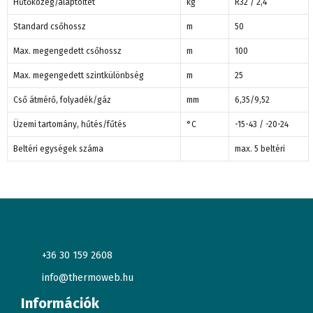
Hűtőközeg/alaptöltet
kg
R32 / 2,4
Standard csőhossz
m
50
Max. megengedett csőhossz
m
100
Max. megengedett szintkülönbség
m
25
Cső átmérő, folyadék/gáz
mm
6,35/9,52
Üzemi tartomány, hűtés/fűtés
°C
-15-43 / -20-24
Beltéri egységek száma
max. 5 beltéri
+36 30 159 2608
info@thermoweb.hu
Információk