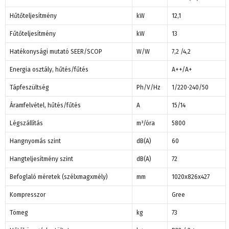
Hűtőteljesítmény
kW
12,1
Fűtőteljesítmény
kW
13
Hatékonysági mutató SEER/SCOP
W/W
7,2 /4,2
Energia osztály, hűtés/fűtés
A++/A+
Tápfeszültség
Ph/V/Hz
1/220-240/50
Áramfelvétel, hűtés/fűtés
A
15/14
Légszállítás
m³/óra
5800
Hangnyomás szint
dB(A)
60
Hangteljesítmény szint
dB(A)
72
Befoglaló méretek (szélxmagxmély)
mm
1020x826x427
Kompresszor
Gree
Tömeg
kg
73