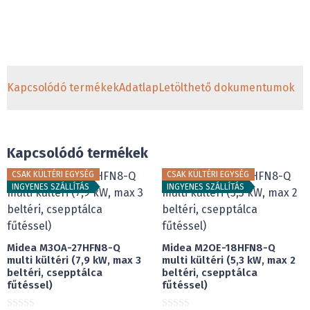
Kapcsolódó termékek
Adatlap
Letölthető dokumentumok
Kapcsolódó termékek
CSAK KÜLTÉRI EGYSÉG
CSAK KÜLTÉRI EGYSÉG
INGYENES SZÁLLÍTÁS
INGYENES SZÁLLÍTÁS
Midea M3OA-27HFN8-Q
Midea M2OE-18HFN8-Q
multi kültéri (7,9 kW, max 3
multi kültéri (5,3 kW, max 2
beltéri, csepptálca
beltéri, csepptálca
fűtéssel)
fűtéssel)