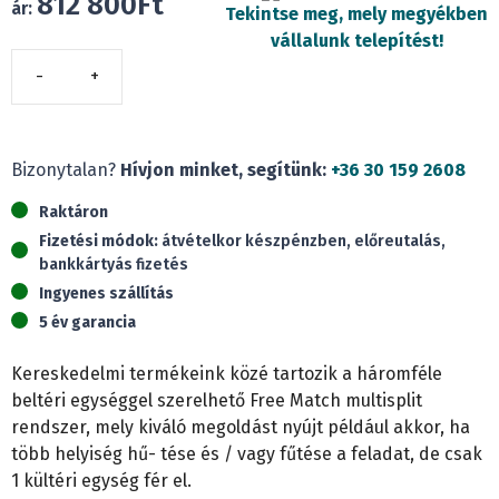
812 800
Ft
ár:
Tekintse meg, mely megyékben
vállalunk telepítést!
Cascade
CWHD(42)
FREE
MATCH
Bizonytalan?
Hívjon minket, segítünk:
+36 30 159 2608
(12,1
Raktáron
kW)
Fizetési módok:
átvételkor készpénzben, előreutalás,
mennyiség
bankkártyás fizetés
Ingyenes szállítás
5 év garancia
Kereskedelmi termékeink közé tartozik a háromféle
beltéri egységgel szerelhető Free Match multisplit
rendszer, mely kiváló megoldást nyújt például akkor, ha
több helyiség hű- tése és / vagy fűtése a feladat, de csak
1 kültéri egység fér el.