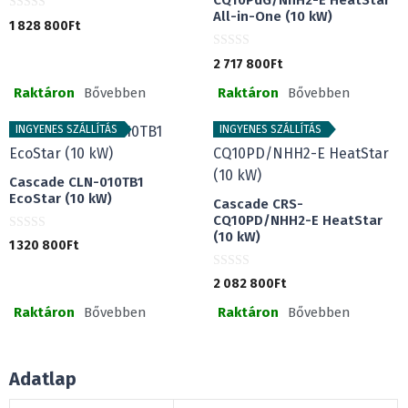
CQ10PdG/NhH2-E HeatStar
All-in-One (10 kW)
0
1 828 800
Ft
a
z
5
0
2 717 800
Ft
-
a
b
z
ő
Raktáron
Bővebben
Raktáron
Bővebben
5
l
-
b
ő
INGYENES SZÁLLÍTÁS
INGYENES SZÁLLÍTÁS
l
Cascade CLN-010TB1
EcoStar (10 kW)
Cascade CRS-
CQ10PD/NHH2-E HeatStar
(10 kW)
0
1 320 800
Ft
a
z
5
0
2 082 800
Ft
-
a
b
z
ő
Raktáron
Bővebben
Raktáron
Bővebben
5
l
-
b
ő
l
Adatlap