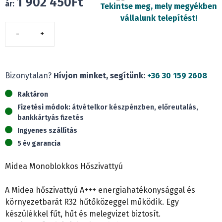
1 902 450
Ft
ár:
Tekintse meg, mely megyékben
vállalunk telepítést!
Midea
MHC-
V12W/D2RN8-
BER90
Bizonytalan?
Hívjon minket, segítünk:
+36 30 159 2608
M-
Raktáron
Thermal
Fizetési módok:
átvételkor készpénzben, előreutalás,
(12
bankkártyás fizetés
kW)
Ingyenes szállítás
mennyiség
5 év garancia
Midea Monoblokkos Hőszivattyú
A Midea hőszivattyú A+++ energiahatékonysággal és
környezetbarát R32 hűtőközeggel működik. Egy
készülékkel fűt, hűt és melegvizet biztosít.