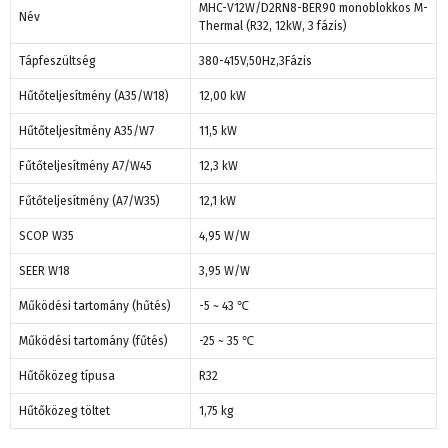
MHC-V12W/D2RN8-BER90 monoblokkos M-
Név
Thermal (R32, 12kW, 3 fázis)
Tápfeszültség
380-415V,50Hz,3Fázis
Hűtőteljesítmény (A35/W18)
12,00 kW
Hűtőteljesítmény A35/W7
11,5 kW
Fűtőteljesítmény A7/W45
12,3 kW
Fűtőteljesítmény (A7/W35)
12,1 kW
SCOP W35
4,95 W/W
SEER W18
3,95 W/W
Működési tartomány (hűtés)
-5 ~ 43 ℃
Működési tartomány (fűtés)
-25 ~ 35 ℃
Hűtőközeg típusa
R32
Hűtőközeg töltet
1,75 kg