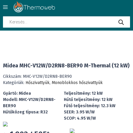
Kilépés
Menü
a
tartalomba
Products
search
INGYENES SZÁLLÍTÁS
Midea MHC-V12W/D2RN8-BER90 M-Thermal (12 kW)
Cikkszám:
MHC-V12W/D2RN8-BER90
Kategóriák:
Hőszivattyúk
,
Monoblokkos hőszivattyúk
Gyártó: Midea
Teljesítmény: 12 kW
Modell: MHC-V12W/D2RN8-
Hűtő teljesítmény: 12 kW
BER90
Fűtő teljesítmény: 12.3 kW
Hűtőközeg típusa: R32
SEER: 3.95 W/W
SCOP: 4.95 W/W