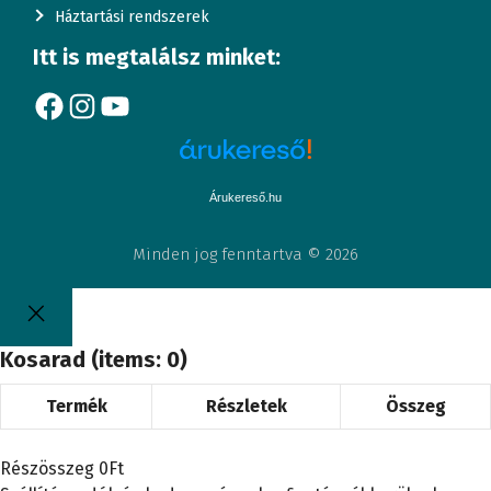
Háztartási rendszerek
Itt is megtalálsz minket:
Facebook
Instagram
YouTube
Árukereső.hu
Minden jog fenntartva © 2026
Kosarad
(items: 0)
Termék
Részletek
Összeg
Termékek
a
Részösszeg
0Ft