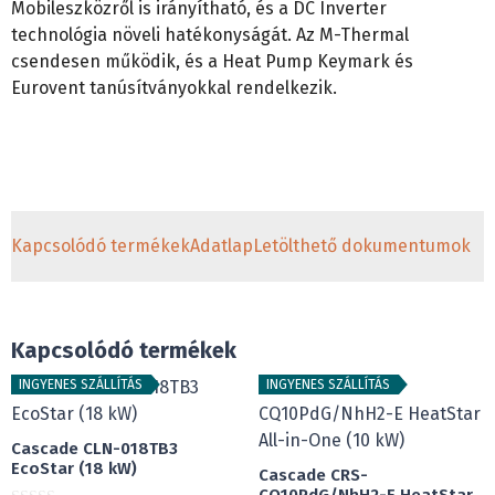
Mobileszközről is irányítható, és a DC Inverter
technológia növeli hatékonyságát. Az M-Thermal
csendesen működik, és a Heat Pump Keymark és
Eurovent tanúsítványokkal rendelkezik.
Kapcsolódó termékek
Adatlap
Letölthető dokumentumok
Kapcsolódó termékek
INGYENES SZÁLLÍTÁS
INGYENES SZÁLLÍTÁS
Cascade CLN-018TB3
EcoStar (18 kW)
Cascade CRS-