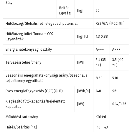
Súly
Beltéri
[kg]
20
Egység
Hűtőközeg/Globális felmelegedédi potenciál
R32/675 (IPCC 4th)
Hűtőközeg töltet Tonna – CO2
[kg] [t]
1.3 0.88
Egyenérték
Energiahatékonysági osztály
A+++
A+++
3.4 (35
3.5 (-10
Tervezési teljesítmény
[kW]
°C)
°C)
Szezonális energiahatékonysági arány/Szezonális
8.50
5.10
teljesítmény együttható
Éves energiafogyasztás (QCE)(QHE)
[kWh/a]
140
961
Kiegészítő fűtőkapacitás/Bejelentett
[kW]
―
0.14/3.36
kapacitás
Működési tartomány
Kültéri
Hűtés/Szárítás [°C]
-10 – 43