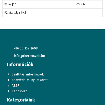
Fűtés [°C]
-15 – 24
Páratartalom [%]
―
+36 30 159 2608
info@thermoweb.hu
Információk
Szállítási információk
Adatvédelmi nyilatkozat
ÁSZF
Kapcsolat
Kategóriáink