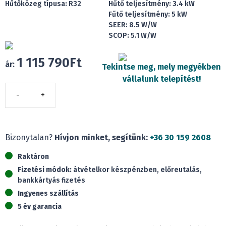
Hűtőközeg típusa: R32
Hűtő teljesítmény: 3.4 kW
Fűtő teljesítmény: 5 kW
SEER: 8.5 W/W
SCOP: 5.1 W/W
1 115 790
Ft
ár:
Tekintse meg, mely megyékben
vállalunk telepítést!
Fujitsu
ASYG12KXCA
NocriaX
(3,4kW)
Bizonytalan?
Hívjon minket, segítünk:
+36 30 159 2608
mennyiség
Raktáron
Fizetési módok:
átvételkor készpénzben, előreutalás,
bankkártyás fizetés
Ingyenes szállítás
5 év garancia