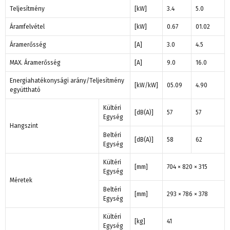
Teljesítmény
[kW]
3.4
5.0
Áramfelvétel
[kW]
0.67
01.02
Áramerősség
[A]
3.0
4.5
MAX. Áramerősség
[A]
9.0
16.0
Energiahatékonysági arány/Teljesítmény
[kW/kW]
05.09
4.90
együttható
Kültéri
[dB(A)]
57
57
Egység
Hangszint
Beltéri
[dB(A)]
58
62
Egység
Kültéri
[mm]
704 × 820 × 315
Egység
Méretek
Beltéri
[mm]
293 × 786 × 378
Egység
Kültéri
[kg]
41
Egység