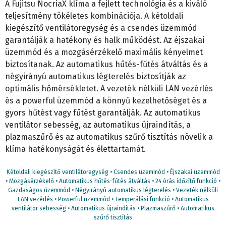
A Fujitsu NocriaX klíma a fejlett technológia és a kiváló
teljesítmény tökéletes kombinációja. A kétoldali
kiegészítő ventilátoregység és a csendes üzemmód
garantálják a hatékony és halk működést. Az éjszakai
üzemmód és a mozgásérzékelő maximális kényelmet
biztosítanak. Az automatikus hűtés-fűtés átváltás és a
négyirányú automatikus légterelés biztosítják az
optimális hőmérsékletet. A vezeték nélküli LAN vezérlés
és a powerful üzemmód a könnyű kezelhetőséget és a
gyors hűtést vagy fűtést garantálják. Az automatikus
ventilátor sebesség, az automatikus újraindítás, a
plazmaszűrő és az automatikus szűrő tisztítás növelik a
klíma hatékonyságát és élettartamát.
Kétoldali kiegészítő ventilátoregység • Csendes üzemmód • Éjszakai üzemmód
• Mozgásérzékelő • Automatikus hűtés-fűtés átváltás • 24 órás időzítő funkció •
Gazdaságos üzemmód • Négyirányú automatikus légterelés • Vezeték nélküli
LAN vezérlés • Powerful üzemmód • Temperálási funkció • Automatikus
ventilátor sebesség • Automatikus újraindítás • Plazmaszűrő • Automatikus
szűrő tisztítás