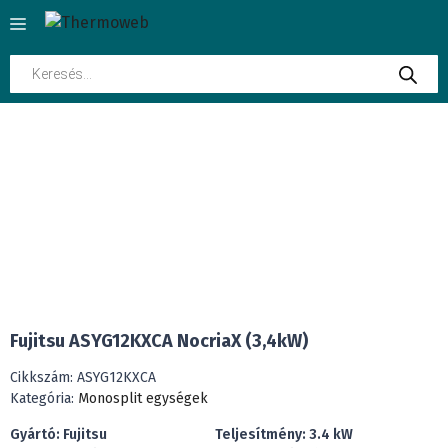
Kilépés
Menü
a
tartalomba
Products
search
INGYENES SZÁLLÍTÁS
Fujitsu ASYG12KXCA NocriaX (3,4kW)
Cikkszám:
ASYG12KXCA
Kategória:
Monosplit egységek
Gyártó: Fujitsu
Teljesítmény: 3.4 kW