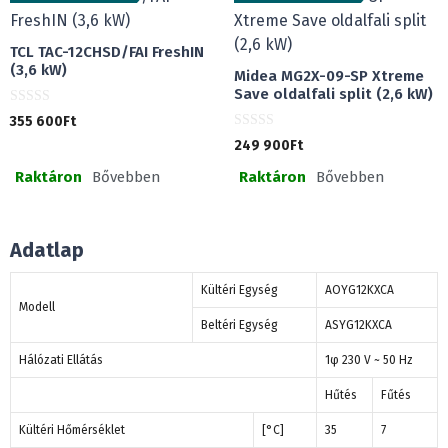
l
l
TCL TAC-12CHSD/FAI FreshIN
(3,6 kW)
Midea MG2X-09-SP Xtreme
Save oldalfali split (2,6 kW)
0
355 600
Ft
a
0
z
249 900
Ft
a
5
z
-
Raktáron
Bővebben
Raktáron
Bővebben
5
b
-
ő
b
l
ő
l
Adatlap
Kültéri Egység
AOYG12KXCA
Modell
Beltéri Egység
ASYG12KXCA
Hálózati Ellátás
1φ 230 V ~ 50 Hz
Hűtés
Fűtés
Kültéri Hőmérséklet
[°C]
35
7