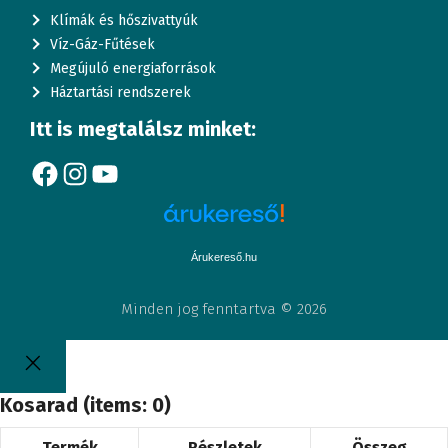
Klímák és hőszivattyúk
Víz-Gáz-Fűtések
Megújuló energiaforrások
Háztartási rendszerek
Itt is megtalálsz minket:
Facebook
Instagram
YouTube
Árukereső.hu
Minden jog fenntartva © 2026
Kosarad
(items: 0)
Termék
Részletek
Összeg