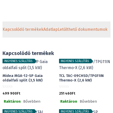
Kapcsolódó termékek
Adatlap
Letölthető dokumentumok
Kapcsolódó termékek
INGYENES SZÁLLÍTÁS
INGYENES SZÁLLÍTÁS
Midea MGA-12-SP Gaia
TCL TAC-09CHSD/TPG11IN
oldalfali split (3,5 kW)
Thermo-X (2,6 kW)
0
0
499 900
Ft
251 460
Ft
a
a
z
z
Raktáron
Bővebben
Raktáron
Bővebben
5
5
-
-
b
b
ő
ő
INGYENES SZÁLLÍTÁS
INGYENES SZÁLLÍTÁS