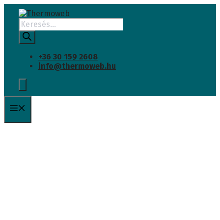
INGYENES SZÁLLÍTÁS
Kilépés
a
Products
tartalomba
search
+36 30 159 2608
info@thermoweb.hu
Menü