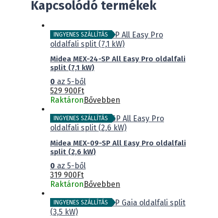
Kapcsolódó termékek
INGYENES SZÁLLÍTÁS
Midea MEX-24-SP All Easy Pro oldalfali
split (7,1 kW)
0
az 5-ből
529 900
Ft
Raktáron
Bővebben
INGYENES SZÁLLÍTÁS
Midea MEX-09-SP All Easy Pro oldalfali
split (2,6 kW)
0
az 5-ből
319 900
Ft
Raktáron
Bővebben
INGYENES SZÁLLÍTÁS