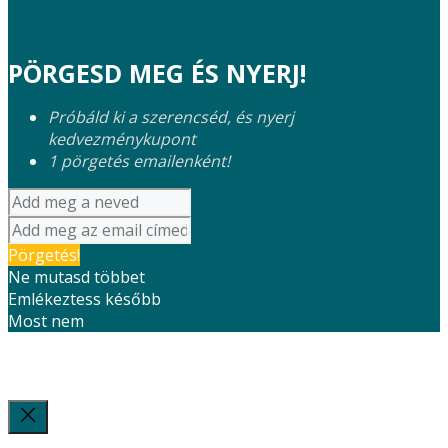
PÖRGESD MEG ÉS NYERJ!
Próbáld ki a szerencséd, és nyerj
kedvezménykupont
1 pörgetés emailenként!
Pörgetés!
Ne mutasd többet
Emlékeztess később
Most nem