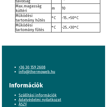
távolság
Max.magasság
m
10
kültéri
Működési
°C
-15..+50°C
tartomány hűtés
Működési
°C
-25..+30°C
tartomány fűtés
+36 30 159 2608
info@thermoweb.hu
Információk
Szállítási információk
Adatvédelmi nyilatkozat
ÁSZF