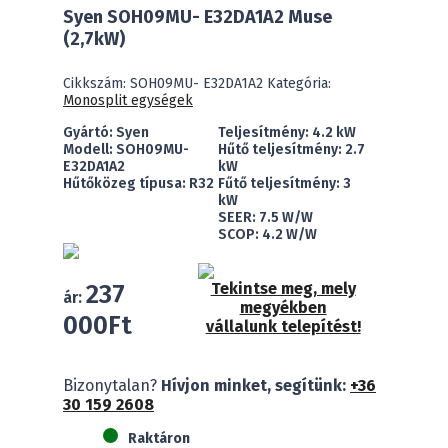
Syen SOH09MU- E32DA1A2 Muse
(2,7kW)
Cikkszám:
SOH09MU- E32DA1A2
Kategória:
Monosplit egységek
Gyártó: Syen
Teljesítmény: 4.2 kW
Modell: SOH09MU-
Hűtő teljesítmény: 2.7
E32DA1A2
kW
Hűtőközeg típusa: R32
Fűtő teljesítmény: 3
kW
SEER: 7.5 W/W
SCOP: 4.2 W/W
237
Tekintse meg, mely
ár:
megyékben
000
Ft
vállalunk telepítést!
Syen
Bizonytalan?
Hívjon minket, segítünk:
+36
SOH09MU-
30 159 2608
E32DA1A2
Muse
Raktáron
(2,7kW)