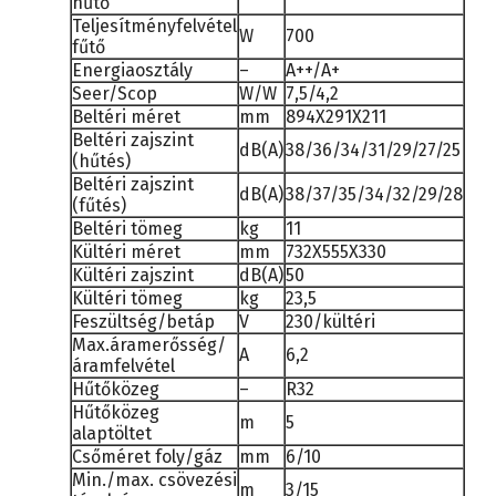
hűtő
Teljesítményfelvétel
W
700
fűtő
Energiaosztály
–
A++/A+
Seer/Scop
W/W
7,5/4,2
Beltéri méret
mm
894X291X211
Beltéri zajszint
dB(A)
38/36/34/31/29/27/25
(hűtés)
Beltéri zajszint
dB(A)
38/37/35/34/32/29/28
(fűtés)
Beltéri tömeg
kg
11
Kültéri méret
mm
732X555X330
Kültéri zajszint
dB(A)
50
Kültéri tömeg
kg
23,5
Feszültség/betáp
V
230/kültéri
Max.áramerősség/
A
6,2
áramfelvétel
Hűtőközeg
–
R32
Hűtőközeg
m
5
alaptöltet
Csőméret foly/gáz
mm
6/10
Min./max. csövezési
m
3/15