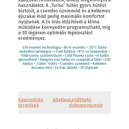
használatot. A „Turbo” hűtés gyors hűtést
biztosít, a csendes üzemmód és a kellemes
éjszakai mód pedig maximális komfortot
nyújtanak. A 24 órás időzítővel a klíma
működése könnyedén programozható, míg
a 3D légáram optimális légeloszlást
eredményez.
G10 inverter technológia • Wi-Fi vezérlés • -25°C fűtési
működési tartomány • I-Feel funkció • 8°C-os temperálás •
Többszörös szűrőrendszer • Cold Plasma szűrő • H-tarifa
igényelhető • Kompresszor karter és csepptálca fűtés • LED
kijelző • „Turbo” hűtés • Csendes üzemmód • Kellemes
éjszakai mód • 24 órás időzítő • 3D légáram
Kapcsolódó
Adatlap
Letölthető
termékek
dokumentumok