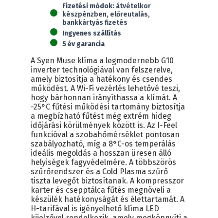
Fizetési módok:
átvételkor
mennyiség
készpénzben, előreutalás,
bankkártyás fizetés
Ingyenes szállítás
5 év garancia
A Syen Muse klíma a legmodernebb G10
inverter technológiával van felszerelve,
amely biztosítja a hatékony és csendes
működést. A Wi-Fi vezérlés lehetővé teszi,
hogy bárhonnan irányíthassa a klímát. A
-25°C fűtési működési tartomány biztosítja
a megbízható fűtést még extrém hideg
időjárási körülmények között is. Az I-Feel
funkcióval a szobahőmérséklet pontosan
szabályozható, míg a 8°C-os temperálás
ideális megoldás a hosszan üresen álló
helyiségek fagyvédelmére. A többszörös
szűrőrendszer és a Cold Plasma szűrő
tiszta levegőt biztosítanak. A kompresszor
karter és csepptálca fűtés megnöveli a
készülék hatékonyságát és élettartamát. A
H-tarifával is igényelhető klíma LED
kijelzővel rendelkezik, amely megkönnyíti a