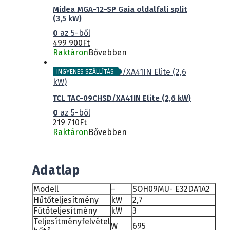
Midea MGA-12-SP Gaia oldalfali split
(3,5 kW)
0
az 5-ből
499 900
Ft
Raktáron
Bővebben
INGYENES SZÁLLÍTÁS
TCL TAC-09CHSD/XA41IN Elite (2,6 kW)
0
az 5-ből
219 710
Ft
Raktáron
Bővebben
Adatlap
Modell
–
SOH09MU- E32DA1A2
Hűtőteljesítmény
kW
2,7
Fűtőteljesítmény
kW
3
Teljesítményfelvétel
W
695