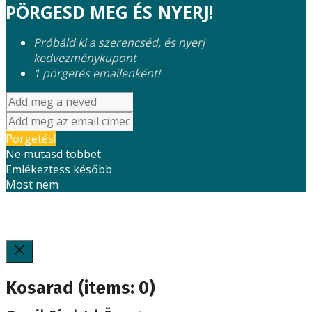
PÖRGESD MEG ÉS NYERJ!
Próbáld ki a szerencséd, és nyerj
kedvezménykupont
1 pörgetés emailenként!
Pörgetés!
Ne mutasd többet
Emlékeztess később
Most nem
Kosarad
(items: 0)