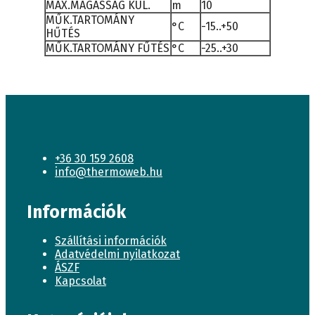
MAX.MAGASSÁG KÜL.
m
10
MŰK.TARTOMÁNY
°C
-15..+50
HŰTÉS
MŰK.TARTOMÁNY FŰTÉS
°C
-25..+30
+36 30 159 2608
info@thermoweb.hu
Információk
Szállítási információk
Adatvédelmi nyilatkozat
ÁSZF
Kapcsolat