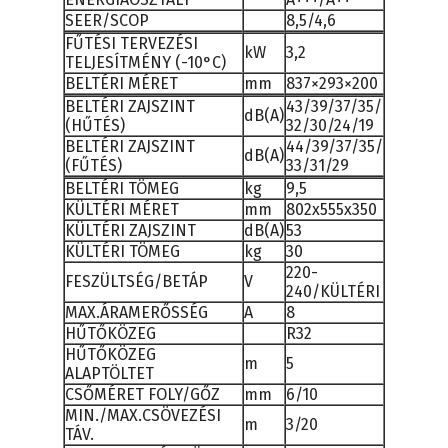
SEER/SCOP
8,5/4,6
FŰTÉSI TERVEZÉSI
kW
3,2
TELJESÍTMÉNY (-10°C)
BELTÉRI MÉRET
mm
837×293×200
BELTÉRI ZAJSZINT
43/39/37/35/
dB(A)
(HŰTÉS)
32/30/24/19
BELTÉRI ZAJSZINT
44/39/37/35/
dB(A)
(FŰTÉS)
33/31/29
BELTÉRI TÖMEG
kg
9,5
KÜLTÉRI MÉRET
mm
802x555x350
KÜLTÉRI ZAJSZINT
dB(A)
53
KÜLTÉRI TÖMEG
kg
30
220-
FESZÜLTSÉG/BETÁP
V
240/KÜLTÉRI
MAX.ÁRAMERŐSSÉG
A
8
HŰTŐKÖZEG
R32
HŰTŐKÖZEG
m
5
ALAPTÖLTET
CSŐMÉRET FOLY/GŐZ
mm
6/10
MIN./MAX.CSÖVEZÉSI
m
3/20
TÁV.