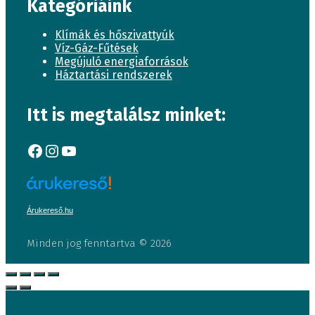
Kategóriáink
Klímák és hőszivattyúk
Víz-Gáz-Fűtések
Megújuló energiaforrások
Háztartási rendszerek
Itt is megtalálsz minket:
Facebook
Instagram
YouTube
Árukereső.hu
Minden jog fenntartva © 2026