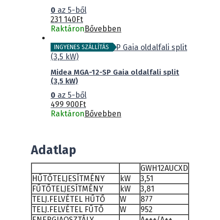
0
az 5-ből
231 140
Ft
Raktáron
Bővebben
INGYENES SZÁLLÍTÁS
Midea MGA-12-SP Gaia oldalfali split
(3,5 kW)
0
az 5-ből
499 900
Ft
Raktáron
Bővebben
Adatlap
GWH12AUCXD
HŰTŐTELJESÍTMÉNY
kW
3,51
FŰTŐTELJESÍTMÉNY
kW
3,81
TELJ.FELVÉTEL HŰTŐ
W
877
TELJ.FELVÉTEL FŰTŐ
W
952
ENERGIAOSZTÁLY
A+++/A++