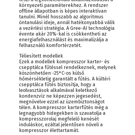
környezeti paraméterekhez. A rendszer
offline állapotban is képes interaktívan
tanulni. Minél hosszabb az algoritmus
öntanulási ideje, annál hatékonyabbá válik
a vezérlési stratégia. A Gree-AI technológia
évente akár 20%-kal is csökkentheti az
energiafelhasználást és maximalizálja a
felhasználó komfortérzetét.
Téliesített modellek
Ezek a modellek kompresszor karter- és
csepptálca fűtéssel rendelkeznek, melynek
köszönhetően -25°C-os külső
hőmérsékletig garantált a fűtés. A kültéri
csepptálca fűtés biztosítja, hogy a
leolvasztások alkalmával keletkező
kondenzvíz ne képezzen jegesedést,
megnövelve ezzel az üzembiztonságot
télen. A kompresszor karterfűtés még a
legnagyobb hidegekben is szavatolja a
kompresszorolaj megfelelő kenését
induláskor, ezáltal jelentősen növeli a
kompresszor élettartamát.