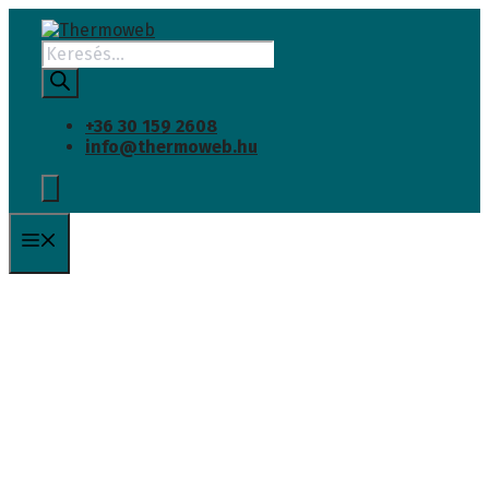
INGYENES SZÁLLÍTÁS
Kilépés
a
Products
tartalomba
search
+36 30 159 2608
info@thermoweb.hu
Menü