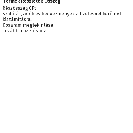
Termék
Részletek
Összeg
Részösszeg
0Ft
Termékek
Szállítás, adók és kedvezmények a fizetésnél kerülnek
kiszámításra.
a
Kosaram megtekintése
Tovább a fizetéshez
kosárban