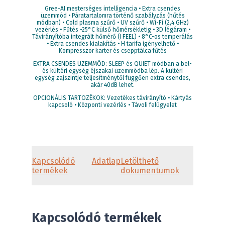
Gree-AI mesterséges intelligencia • Extra csendes
üzemmód • Páratartalomra történő szabályzás (hűtés
módban) • Cold plasma szűrő • UV szűrő • Wi-Fi (2,4 GHz)
vezérlés • Fűtés -25°C külső hőmérsékletig • 3D légáram •
Távirányítóba integrált hőmérő (I FEEL) • 8°C-os temperálás
• Extra csendes kialakítás • H tarifa igényelhető •
Kompresszor karter és csepptálca fűtés
EXTRA CSENDES ÜZEMMÓD: SLEEP és QUIET módban a bel-
és kültéri egység éjszakai üzemmódba lép. A kültéri
egység zajszintje teljesítménytől függően extra csendes,
akár 40dB lehet.
OPCIONÁLIS TARTOZÉKOK: Vezetékes távirányító • Kártyás
kapcsoló • Központi vezérlés • Távoli felügyelet
Kapcsolódó
Adatlap
Letölthető
termékek
dokumentumok
Kapcsolódó termékek