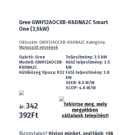
Gree GWH12AOCXB-K6DNA2C Smart
One (3,5kW)
Cikkszám:
GWH12AOCXB-K6DNA2C
Kategória:
Monosplit egységek
Gyártó: Gree
Teljesítmény: 3.5 kW
Modell: GWH12AOCXB-
Hűtő teljesítmény: 3.5
K6DNA2C
kW
Hűtőközeg típusa: R32
Fűtő teljesítmény: 3.8
kW
SEER: 8.5 W/W
SCOP: 4.6 W/W
342
Tekintse meg, mely
ár:
megyékben
392
Ft
vállalunk telepítést!
Gree
Bizonytalan?
Hívjon minket, segítünk:
+36
GWH12AOCXB-