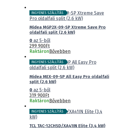
INGYENES SZÁLLÍTÁS
Midea MGP2X-09-SP Xtreme Save Pro
oldalfali split (2,6 kW)
0
az 5-ből
299 900
Ft
Raktáron
Bővebben
INGYENES SZÁLLÍTÁS
Midea MEX-09-SP All Easy Pro oldalfali
split (2,6 kW)
0
az 5-ből
319 900
Ft
Raktáron
Bővebben
INGYENES SZÁLLÍTÁS
TCL TAC-12CHSD/XA41IN Elite (3,4 kW)