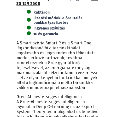
30 159 2608
K6DNA2C
Smart
Raktáron
One
Fizetési módok:
előreutalás,
(3,5kW)
bankkártyás fizetés
mennyiség
Ingyenes szállítás
10 év garancia
A Smart széria Smart R és a Smart One
légkondicionálói a termékkínálat
legokosabb és legcsendesebb téliesített
modelljei közé tartoznak, továbbá
rendelkeznek a Gree gyár áttörő
fejlesztésével, az energiahatékonyság
maximalizálását célzó öntanuló vezérléssel,
illetve olyan kényelmi funkciókkal, melyek
által a légkondicionáló méltó társunkká
válik a mindennapi felhasználásban.
Gree-AI mesterséges intelligencia
A Gree-Al mesterséges intelligencia
egyesíti a Deep Q-Learning és az Expert
System Theory technológiákat és lehetővé
teszi a légkondicionáló alkalmazkodását a