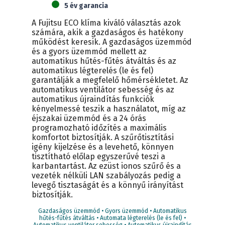
5 év garancia
A Fujitsu ECO klíma kiváló választás azok
számára, akik a gazdaságos és hatékony
működést keresik. A gazdaságos üzemmód
és a gyors üzemmód mellett az
automatikus hűtés-fűtés átváltás és az
automatikus légterelés (le és fel)
garantálják a megfelelő hőmérsékletet. Az
automatikus ventilátor sebesség és az
automatikus újraindítás funkciók
kényelmessé teszik a használatot, míg az
éjszakai üzemmód és a 24 órás
programozható időzítés a maximális
komfortot biztosítják. A szűrőtisztítási
igény kijelzése és a levehető, könnyen
tisztítható előlap egyszerűvé teszi a
karbantartást. Az ezüst ionos szűrő és a
vezeték nélküli LAN szabályozás pedig a
levegő tisztaságát és a könnyű irányítást
biztosítják.
Gazdaságos üzemmód • Gyors üzemmód • Automatikus
hűtés-fűtés átváltás • Automata légterelés (le és fel) •
Automatikus ventilátor sebesség • Automatikus újraindítás