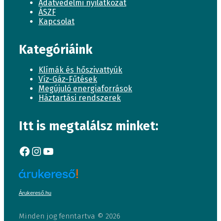
Adatvédelmi nyilatkozat
ÁSZF
Kapcsolat
Kategóriáink
Klímák és hőszivattyúk
Víz-Gáz-Fűtések
Megújuló energiaforrások
Háztartási rendszerek
Itt is megtalálsz minket:
Facebook
Instagram
YouTube
Árukereső.hu
Minden jog fenntartva © 2026