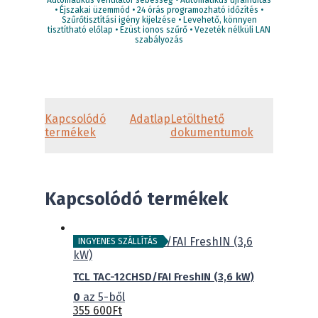
• Éjszakai üzemmód • 24 órás programozható időzítés •
Szűrőtisztítási igény kijelzése • Levehető, könnyen
tisztítható előlap • Ezüst ionos szűrő • Vezeték nélküli LAN
szabályozás
Kapcsolódó
Adatlap
Letölthető
termékek
dokumentumok
Kapcsolódó termékek
INGYENES SZÁLLÍTÁS
TCL TAC-12CHSD/FAI FreshIN (3,6 kW)
0
az 5-ből
355 600
Ft