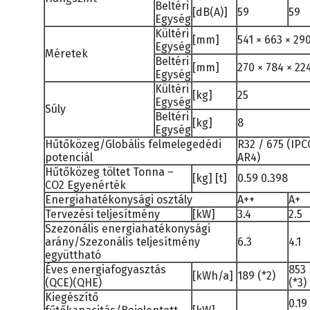
Beltéri
[dB(A)]
59
59
Egység
Kültéri
[mm]
541 × 663 × 29
Egység
Méretek
Beltéri
[mm]
270 × 784 × 22
Egység
Kültéri
[kg]
25
Egység
Súly
Beltéri
[kg]
8
Egység
Hűtőközeg/Globális felmelegedédi
R32 / 675 (IPC
potenciál
AR4)
Hűtőközeg töltet Tonna –
[kg] [t]
0.59 0.398
CO2 Egyenérték
Energiahatékonysági osztály
A++
A+
Tervezési teljesítmény
[kW]
3.4
2.5
Szezonális energiahatékonysági
arány/Szezonális teljesítmény
6.3
4.1
együttható
Éves energiafogyasztás
853
[kWh/a]
189 (*2)
(QCE)(QHE)
(*3)
Kiegészítő
0.19