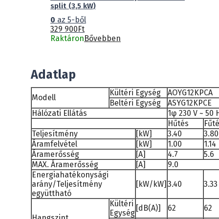
split (3,5 kW)
0
az 5-ből
329 900
Ft
Raktáron
Bővebben
Adatlap
Kültéri Egység
AOYG12KPCA
Modell
Beltéri Egység
ASYG12KPCE
Hálózati Ellátás
1φ 230 V ~ 50 
Hűtés
Fűt
Teljesítmény
[kW]
3.40
3.80
Áramfelvétel
[kW]
1.00
1.14
Áramerősség
[A]
4.7
5.6
MAX. Áramerősség
[A]
9.0
Energiahatékonysági
arány/Teljesítmény
[kW/kW]
3.40
3.33
együttható
Kültéri
[dB(A)]
62
62
Egység
Hangszint