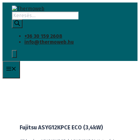
INGYENES SZÁLLÍTÁS
Kilépés
a
Products
tartalomba
search
+36 30 159 2608
info@thermoweb.hu
Menü
Fujitsu ASYG12KPCE ECO (3,4kW)