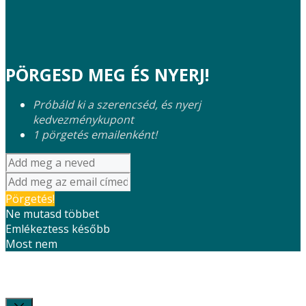
PÖRGESD MEG ÉS NYERJ!
Próbáld ki a szerencséd, és nyerj
kedvezménykupont
1 pörgetés emailenként!
Pörgetés!
Ne mutasd többet
Emlékeztess később
Most nem