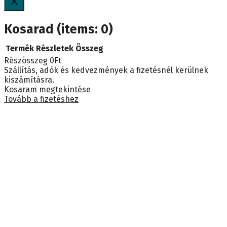
Kosarad
(items: 0)
Termék
Részletek
Összeg
Részösszeg
0Ft
Termékek
Szállítás, adók és kedvezmények a fizetésnél kerülnek
kiszámításra.
a
Kosaram megtekintése
Tovább a fizetéshez
kosárban