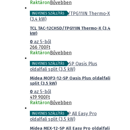
Raktáron
Bővebben
INGYENES SZÁLLÍTÁS
TCL TAC-12CHSD/TPG11IN Thermo-X (3,4
kW)
0
az 5-ből
266 700
Ft
Raktáron
Bővebben
INGYENES SZÁLLÍTÁS
Midea MOP3-12-SP Oasis Plus oldalfali
split (3,5 kW)
0
az 5-ből
419 900
Ft
Raktáron
Bővebben
INGYENES SZÁLLÍTÁS
Midea MEX-12-SP All Easy Pro oldalfali