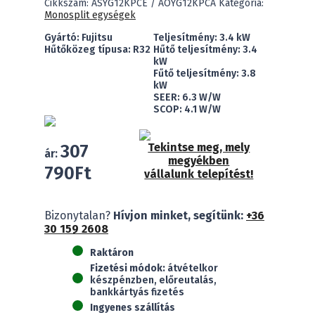
Cikkszám:
ASYG12KPCE / AOYG12KPCA
Kategória:
Monosplit egységek
Gyártó: Fujitsu
Teljesítmény: 3.4 kW
Hűtőközeg típusa: R32
Hűtő teljesítmény: 3.4
kW
Fűtő teljesítmény: 3.8
kW
SEER: 6.3 W/W
SCOP: 4.1 W/W
307
Tekintse meg, mely
ár:
megyékben
790
Ft
vállalunk telepítést!
Fujitsu
Bizonytalan?
Hívjon minket, segítünk:
+36
ASYG12KPCE
30 159 2608
ECO
(3,4kW)
Raktáron
mennyiség
Fizetési módok:
átvételkor
készpénzben, előreutalás,
bankkártyás fizetés
Ingyenes szállítás