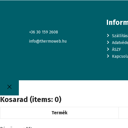
Infor
+36 30 159 2608
Szállítá
info@thermoweb.hu
Adatvéde
ÁSZF
Kapcsol
Kosarad
(items: 0)
Termék
Termékek