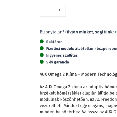
AUX
ASW-
H18A4/HER3DI-
EU-
Bizonytalan?
Hívjon minket, segítünk:
+
1-
Raktáron
KSZKLM5202
Fizetési módok:
átvételkor készpénzben,
Omega
Ingyenes szállítás
(
5 év garancia
5,5
kW)
AUX Omega 2 Klíma – Modern Technológi
mennyiség
Az AUX Omega 2 klíma az adaptív hőmérs
érzékelt hőmérséklet alapján állítja be 
modulnak köszönhetően, az AC Freedom 
vezérelheti. Mindezt egy elegáns, magas
minden belső térhez. Válassza az AUX Om