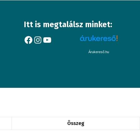
Itt is megtalálsz minket:
Facebook
Instagram
YouTube
Árukereső.hu
Összeg