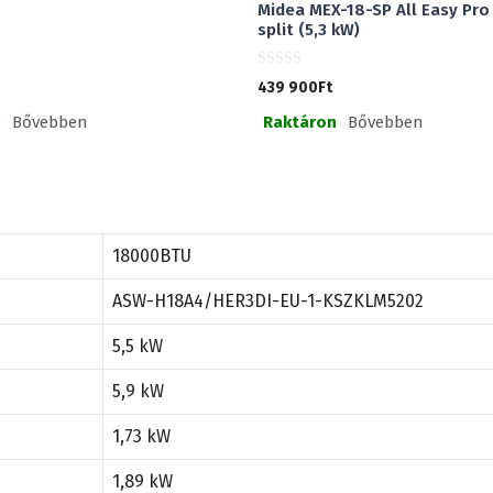
Midea MEX-18-SP All Easy Pro 
split (5,3 kW)
0
439 900
Ft
a
z
n
Bővebben
Raktáron
Bővebben
5
-
b
ő
l
18000BTU
ASW-H18A4/HER3DI-EU-1-KSZKLM5202
5,5 kW
5,9 kW
1,73 kW
1,89 kW