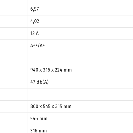
6,57
4,02
12 A
A++/A+
940 x 316 x 224 mm
47 db(A)
800 x 545 x 315 mm
546 mm
316 mm