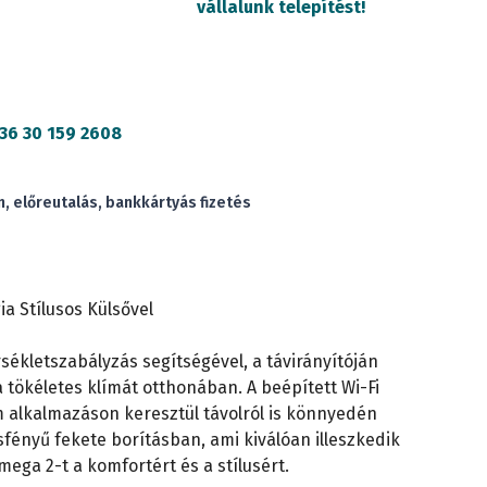
vállalunk telepítést!
36 30 159 2608
 előreutalás, bankkártyás fizetés
a Stílusos Külsővel
ékletszabályzás segítségével, a távirányítóján
a tökéletes klímát otthonában. A beépített Wi-Fi
alkalmazáson keresztül távolról is könnyedén
fényű fekete borításban, ami kiválóan illeszkedik
ega 2-t a komfortért és a stílusért.