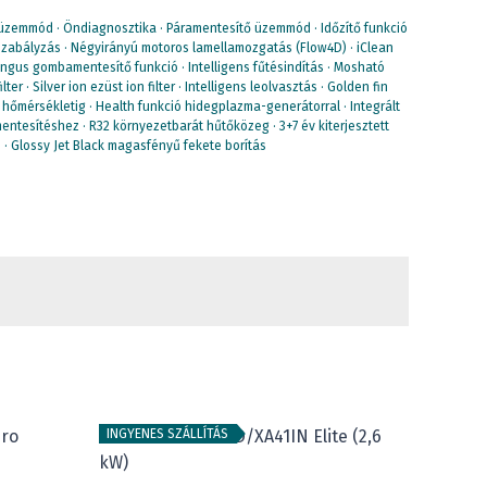
 üzemmód · Öndiagnosztika · Páramentesítő üzemmód · Időzítő funkció
szabályzás · Négyirányú motoros lamellamozgatás (Flow4D) · iClean
ungus gombamentesítő funkció · Intelligens fűtésindítás · Mosható
er · Silver ion ezüst ion filter · Intelligens leolvasztás · Golden fin
 hőmérsékletig · Health funkció hidegplazma-generátorral · Integrált
entesítéshez · R32 környezetbarát hűtőközeg · 3+7 év kiterjesztett
 · Glossy Jet Black magasfényű fekete borítás
INGYENES SZÁLLÍTÁS