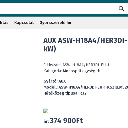
lítás
Kapcsolat
Gyorsszerelő.hu
AUX ASW-H18A4/HER3DI-E
kW)
Cikkszám:
ASW-H18A4/HER3DI-EU-1
Kategória:
Monosplit egységek
Gyártó: AUX
Modell: ASW-H18A4/HER3DI-EU-1-KSZKLM52
Hűtőközeg típusa: R32
374 900
Ft
ár: