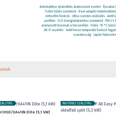
Automatikus újraindítás áramszünet esetén · Éjszakai
· Turbó hűtés üzemmód · iFeel adaptív hőmérséklet
öntisztító funkció · Ultra csendes működés · AntiF
porfilter · ECO Energiatakarékos üzemmód · PM 2.5 filt
aranyozott bevonat a hőcserélőn · Fűtés -15 °C külső
Wi-Fi vezérlés · AntiFreeze temperáló funkció fagym
szavatosság · Japán fejlesztés
tumok
ZÁLLÍTÁS
INGYENES SZÁLLÍTÁS
8CHSD/XA41IN Elite (5,1 kW)