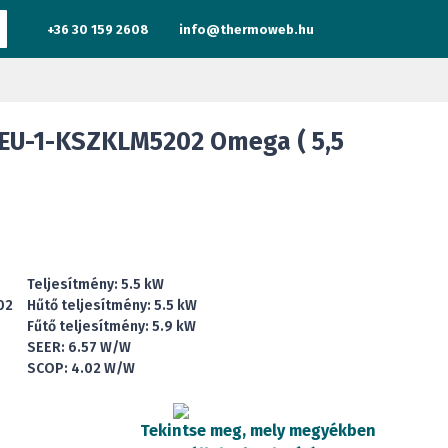
+36 30 159 2608
info@thermoweb.hu
U-1-KSZKLM5202 Omega ( 5,5
Teljesítmény: 5.5 kW
02
Hűtő teljesítmény: 5.5 kW
Fűtő teljesítmény: 5.9 kW
SEER: 6.57 W/W
SCOP: 4.02 W/W
Tekintse meg, mely megyékben