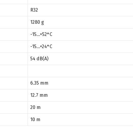
R32
1280 g
-15…+52°C
-15…+24°C
54 dB(A)
6.35 mm
12.7 mm
20 m
10 m