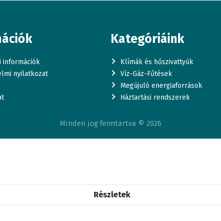
mációk
Kategóriáink
si információk
Klímák és hőszivattyúk
lmi nyilatkozat
Víz-Gáz-Fűtések
Megújuló energiaforrások
at
Háztartási rendszerek
Minden jog fenntartva © 2026
Részletek