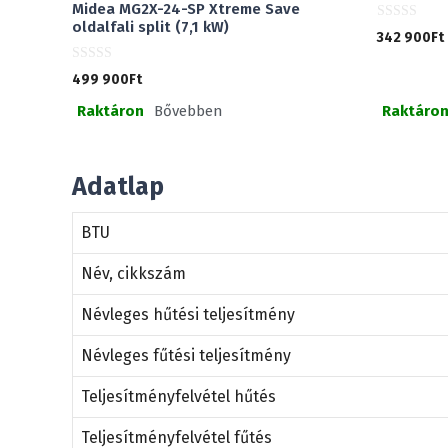
Midea MG2X-24-SP Xtreme Save
oldalfali split (7,1 kW)
0
342 900
Ft
a
z
5
0
499 900
Ft
-
a
b
z
ő
Raktáron
Bővebben
Raktáro
5
l
-
b
ő
l
Adatlap
BTU
Név, cikkszám
Névleges hűtési teljesítmény
Névleges fűtési teljesítmény
Teljesítményfelvétel hűtés
Teljesítményfelvétel fűtés