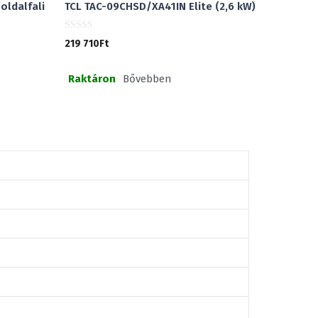
oldalfali
TCL TAC-09CHSD/XA41IN Elite (2,6 kW)
0
219 710
Ft
a
z
5
-
Raktáron
Bővebben
b
ő
l