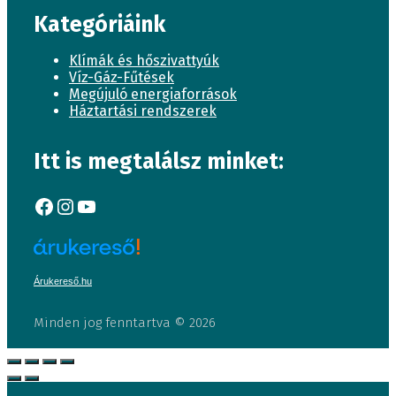
Kategóriáink
Klímák és hőszivattyúk
Víz-Gáz-Fűtések
Megújuló energiaforrások
Háztartási rendszerek
Itt is megtalálsz minket:
Facebook
Instagram
YouTube
Árukereső.hu
Minden jog fenntartva © 2026