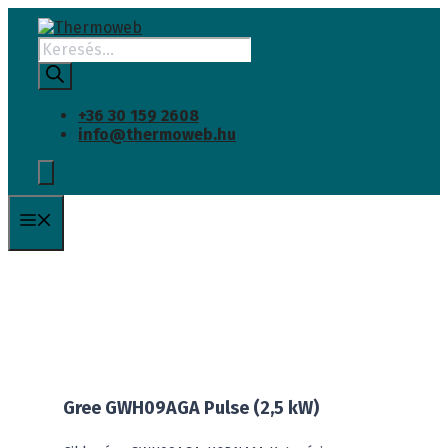
INGYENES SZÁLLÍTÁS
Kilépés
a
Products
tartalomba
search
+36 30 159 2608
info@thermoweb.hu
Menü
Gree GWH09AGA Pulse (2,5 kW)