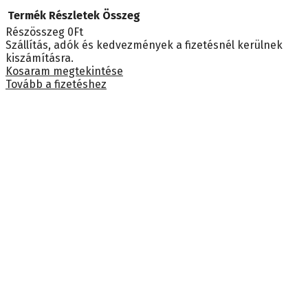
Termék
Részletek
Összeg
Részösszeg
0Ft
Termékek
Szállítás, adók és kedvezmények a fizetésnél kerülnek
kiszámításra.
a
Kosaram megtekintése
Tovább a fizetéshez
kosárban