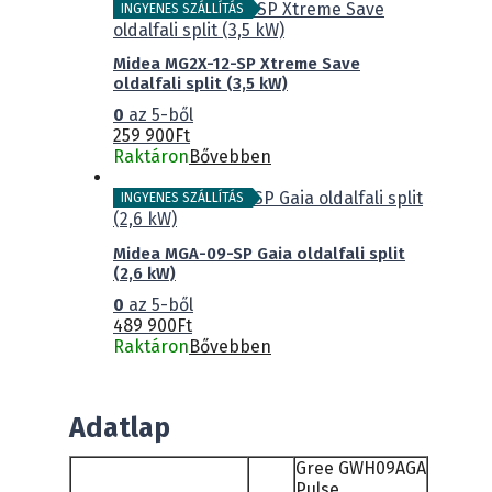
INGYENES SZÁLLÍTÁS
Midea MG2X-12-SP Xtreme Save
oldalfali split (3,5 kW)
0
az 5-ből
259 900
Ft
Raktáron
Bővebben
INGYENES SZÁLLÍTÁS
Midea MGA-09-SP Gaia oldalfali split
(2,6 kW)
0
az 5-ből
489 900
Ft
Raktáron
Bővebben
Adatlap
Gree GWH09AGA
Pulse