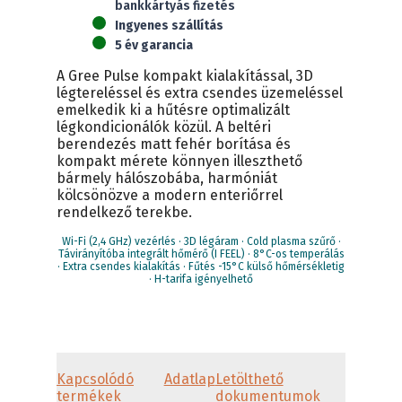
bankkártyás fizetés
Ingyenes szállítás
5 év garancia
A Gree Pulse kompakt kialakítással, 3D
légtereléssel és extra csendes üzemeléssel
emelkedik ki a hűtésre optimalizált
légkondicionálók közül. A beltéri
berendezés matt fehér borítása és
kompakt mérete könnyen illeszthető
bármely hálószobába, harmóniát
kölcsönözve a modern enteriőrrel
rendelkező terekbe.
Wi-Fi (2,4 GHz) vezérlés · 3D légáram · Cold plasma szűrő ·
Távirányítóba integrált hőmérő (I FEEL) · 8°C-os temperálás
· Extra csendes kialakítás · Fűtés -15°C külső hőmérsékletig
· H-tarifa igényelhető
Kapcsolódó
Adatlap
Letölthető
termékek
dokumentumok