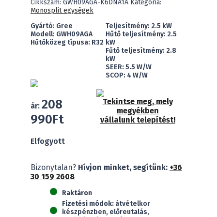
Cikkszám:
GWH09AGA-K6DNA1A
Kategória:
Monosplit egységek
Gyártó: Gree
Teljesítmény: 2.5 kW
Modell: GWH09AGA
Hűtő teljesítmény: 2.5
Hűtőközeg típusa: R32
kW
Fűtő teljesítmény: 2.8
kW
SEER: 5.5 W/W
SCOP: 4 W/W
208
Tekintse meg, mely
ár:
megyékben
990
Ft
vállalunk telepítést!
Elfogyott
Bizonytalan?
Hívjon minket, segítünk:
+36
30 159 2608
Raktáron
Fizetési módok:
átvételkor
készpénzben, előreutalás,