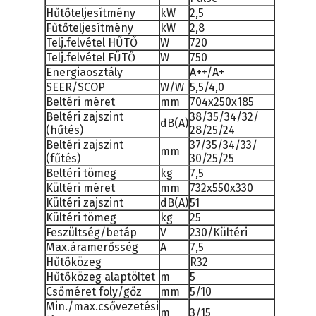
Hűtőteljesítmény
kW
2,5
Fűtőteljesítmény
kW
2,8
Telj.felvétel HŰTŐ
W
720
Telj.felvétel FŰTŐ
W
750
Energiaosztály
A++/A+
SEER/SCOP
W/W
5,5/4,0
Beltéri méret
mm
704x250x185
Beltéri zajszint
38/35/34/32/
dB(A)
(hűtés)
28/25/24
Beltéri zajszint
37/35/34/33/
mm
(fűtés)
30/25/25
Beltéri tömeg
kg
7,5
Kültéri méret
mm
732x550x330
Kültéri zajszint
dB(A)
51
Kültéri tömeg
kg
25
Feszültség/betáp
V
230/Kültéri
Max.áramerősség
A
7,5
Hűtőközeg
R32
Hűtőközeg alaptöltet
m
5
Csőméret foly/gőz
mm
5/10
Min./max.csővezetési
m
3/15