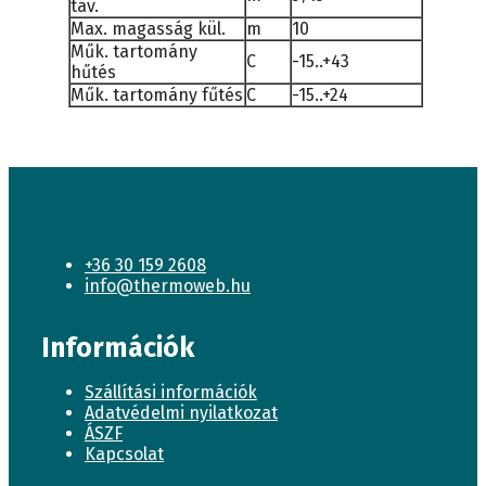
táv.
Max. magasság kül.
m
10
Műk. tartomány
C
-15..+43
hűtés
Műk. tartomány fűtés
C
-15..+24
+36 30 159 2608
info@thermoweb.hu
Információk
Szállítási információk
Adatvédelmi nyilatkozat
ÁSZF
Kapcsolat