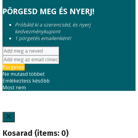
PÖRGESD MEG ÉS NYERJ!
Próbáld ki a szerencséd, és nyerj
kedvezménykupont
1 pörgetés emailenként!
Pörgetés!
Ne mutasd többet
Emlékeztess később
Most nem
Kosarad
(items: 0)