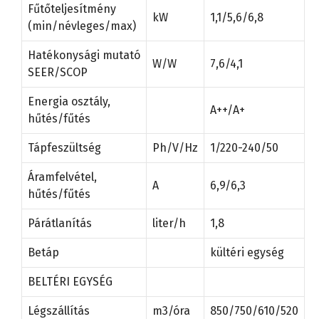
Fűtőteljesítmény
kW
1,1/5,6/6,8
(min/névleges/max)
Hatékonysági mutató
W/W
7,6/4,1
SEER/SCOP
Energia osztály,
A++/A+
hűtés/fűtés
Tápfeszültség
Ph/V/Hz
1/220-240/50
Áramfelvétel,
A
6,9/6,3
hűtés/fűtés
Párátlanítás
liter/h
1,8
Betáp
kültéri egység
BELTÉRI EGYSÉG
Légszállítás
m3/óra
850/750/610/520