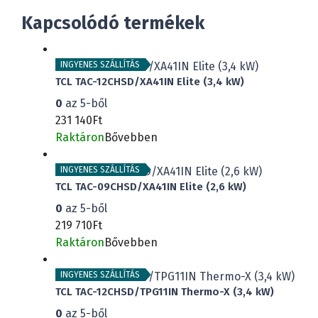
Kapcsolódó termékek
INGYENES SZÁLLÍTÁS
TCL TAC-12CHSD/XA41IN Elite (3,4 kW)
0
az 5-ből
231 140
Ft
Raktáron
Bővebben
INGYENES SZÁLLÍTÁS
TCL TAC-09CHSD/XA41IN Elite (2,6 kW)
0
az 5-ből
219 710
Ft
Raktáron
Bővebben
INGYENES SZÁLLÍTÁS
TCL TAC-12CHSD/TPG11IN Thermo-X (3,4 kW)
0
az 5-ből