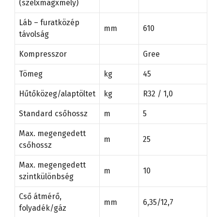
(szélxmagxmély)
Láb – furatközép
mm
610
távolság
Kompresszor
Gree
Tömeg
kg
45
Hűtőközeg/alaptöltet
kg
R32 / 1,0
Standard csőhossz
m
5
Max. megengedett
m
25
csőhossz
Max. megengedett
m
10
szintkülönbség
Cső átmérő,
mm
6,35/12,7
folyadék/gáz