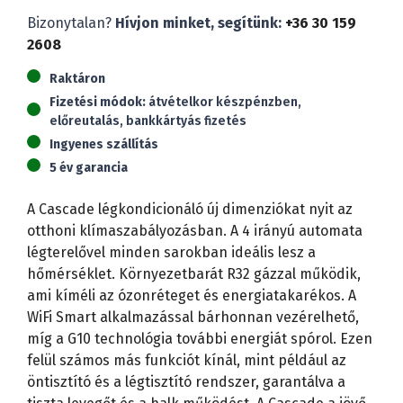
Cascade
Bizonytalan?
Hívjon minket, segítünk:
+36 30 159
CWH18YD
2608
Legend
(5,3
Raktáron
kW)
Fizetési módok:
átvételkor készpénzben,
mennyiség
előreutalás, bankkártyás fizetés
Ingyenes szállítás
5 év garancia
A Cascade légkondicionáló új dimenziókat nyit az
otthoni klímaszabályozásban. A 4 irányú automata
légterelővel minden sarokban ideális lesz a
hőmérséklet. Környezetbarát R32 gázzal működik,
ami kíméli az ózonréteget és energiatakarékos. A
WiFi Smart alkalmazással bárhonnan vezérelhető,
míg a G10 technológia további energiát spórol. Ezen
felül számos más funkciót kínál, mint például az
öntisztító és a légtisztító rendszer, garantálva a