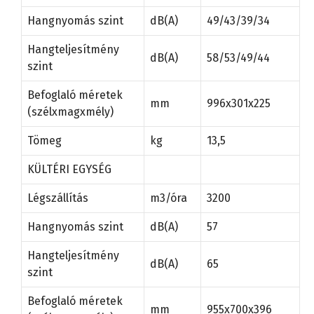
Hangnyomás szint
dB(A)
49/43/39/34
Hangteljesítmény
dB(A)
58/53/49/44
szint
Befoglaló méretek
mm
996x301x225
(szélxmagxmély)
Tömeg
kg
13,5
KÜLTÉRI EGYSÉG
Légszállítás
m3/óra
3200
Hangnyomás szint
dB(A)
57
Hangteljesítmény
dB(A)
65
szint
Befoglaló méretek
mm
955x700x396