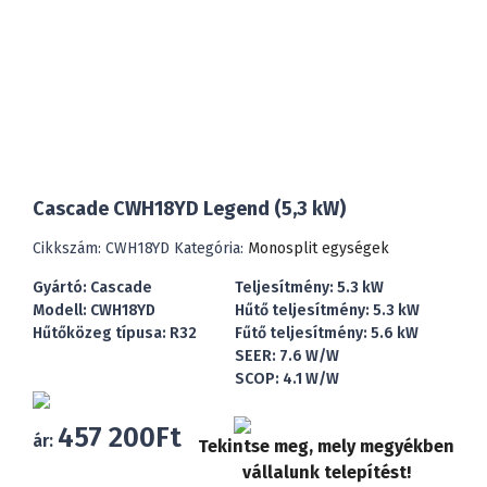
Cascade CWH18YD Legend (5,3 kW)
Cikkszám:
CWH18YD
Kategória:
Monosplit egységek
Gyártó: Cascade
Teljesítmény: 5.3 kW
Modell: CWH18YD
Hűtő teljesítmény: 5.3 kW
Hűtőközeg típusa: R32
Fűtő teljesítmény: 5.6 kW
SEER: 7.6 W/W
SCOP: 4.1 W/W
457 200
Ft
ár:
Tekintse meg, mely megyékben
vállalunk telepítést!