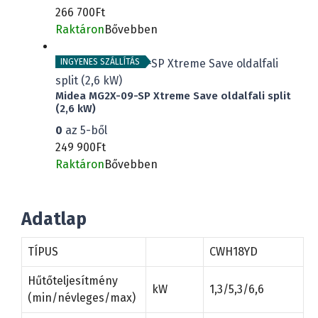
266 700
Ft
Raktáron
Bővebben
INGYENES SZÁLLÍTÁS
Midea MG2X-09-SP Xtreme Save oldalfali split
(2,6 kW)
0
az 5-ből
249 900
Ft
Raktáron
Bővebben
Adatlap
TÍPUS
CWH18YD
Hűtőteljesítmény
kW
1,3/5,3/6,6
(min/névleges/max)