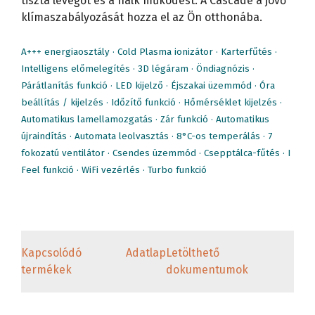
tiszta levegőt és a halk működést. A Cascade a jövő
klímaszabályozását hozza el az Ön otthonába.
A+++ energiaosztály · Cold Plasma ionizátor · Karterfűtés ·
Intelligens előmelegítés · 3D légáram · Öndiagnózis ·
Párátlanítás funkció · LED kijelző · Éjszakai üzemmód · Óra
beállítás / kijelzés · Időzítő funkció · Hőmérséklet kijelzés ·
Automatikus lamellamozgatás · Zár funkció · Automatikus
újraindítás · Automata leolvasztás · 8°C-os temperálás · 7
fokozatú ventilátor · Csendes üzemmód · Csepptálca-fűtés · I
Feel funkció · WiFi vezérlés · Turbo funkció
Kapcsolódó
Adatlap
Letölthető
termékek
dokumentumok