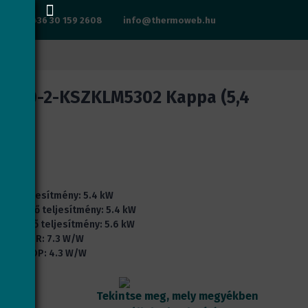
+36 30 159 2608
info@thermoweb.hu
-C0-2-KSZKLM5302 Kappa (5,4
Teljesítmény: 5.4 kW
Hűtő teljesítmény: 5.4 kW
Fűtő teljesítmény: 5.6 kW
SEER: 7.3 W/W
SCOP: 4.3 W/W
Tekintse meg, mely megyékben