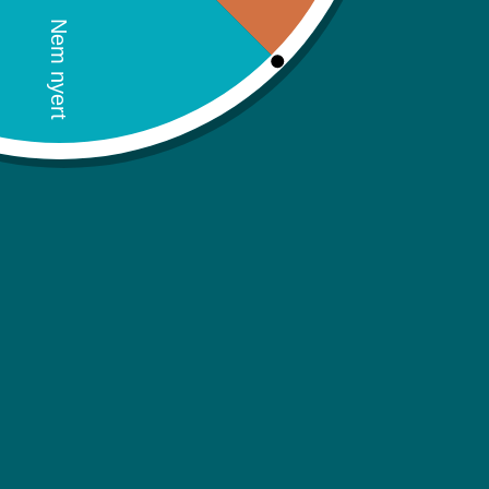
Teljesítményfelvétel fűtés
SEER
SCOP
Maximális áramfelvétel
Energiaosztály
Beltéri egység
Méret (szé / ma / mé)
Átlagos hangnyomás érték
Kültéri egység
Méret (szé / ma / mé)
Lábtávolság