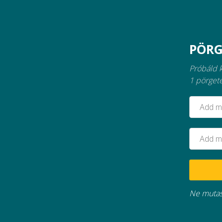
PÖRG
Próbáld 
1 pörget
Ne mutas