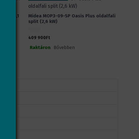
mo-X (5,1
Midea MOP3-09-SP Oasis Plus oldalfali
split (2,6 kW)
0
409 900
Ft
a
z
Raktáron
Bővebben
5
-
b
ő
l