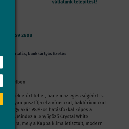
vállalunk telepítést!
36 30 159 2608
 előreutalás, bankkártyás fizetés
s Kivitelben
hőmérsékletért tehet, hanem az egészségéért is.
 hatékonyan pusztítja el a vírusokat, baktériumokat
t is, így akár 98%-os hatásfokkal képes a
tleníteni. Mindez a lenyűgöző Crystal White
tatásra, mely a Kappa klíma letisztult, modern