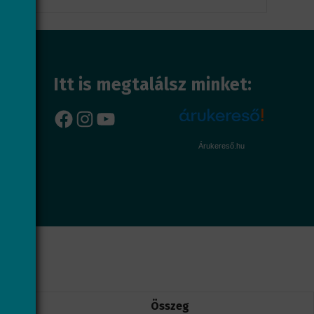
Itt is megtalálsz minket:
Facebook
Instagram
YouTube
Árukereső.hu
Összeg