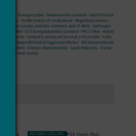
 üzemmód · Öndiagnosztika · Páramentesítő üzemmód · Időzítő funkció
zabályzás · Health funkció UV sterilizálóval · Négyirányú motoros
ó · UltraSilent csendes működés üzemmód, akár 19 dB(A) · AntiFungus
ható porfilter · ECO Energiatakarékos üzemmód · PM 2.5 filter · Rejtett
elligens leolvasztás · GoldenFin aranyozott bevonat a hőcserélőn · Fűtés
· AntiFreeze temperáló funkció fagymentesítéshez · R32 környezetbarát
a kompatibilitás · Könnyű villamosbekötés · Japán fejlesztés · Crystal
gasfényű fehér borítás
INGYENES SZÁLLÍTÁS