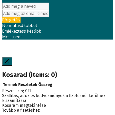
Pörgetés!
Ne mutasd többet
Emlékeztess később
Most nem
Kosarad
(items: 0)
Termék
Részletek
Összeg
Részösszeg
0Ft
Termékek
Szállítás, adók és kedvezmények a fizetésnél kerülnek
kiszámításra.
a
Kosaram megtekintése
Tovább a fizetéshez
kosárban