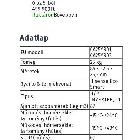
0
az 5-ből
499 900
Ft
Raktáron
Bővebben
Adatlap
CA25YR01,
EU modell
CA25YR03
Tömeg
25 kg
85 × 32,5 ×
Méretek
25,5 cm
Hisense Eco
Gyártó & termékvonal
Smart
H/P,
Típus
INVERTER, T1
Ajánlott szobaméret: (lég m3)
87
Működési hőmérséklet
-15°C~+24°C
tartomány (fűtés)
Működési hőmérséklet
-15°C~+43°C
tartomány (hűtés)
SEER (hűtés)
6,1