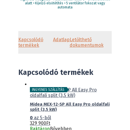
alatt • Kijelző elsötétítés • 5 ventilátor fokozat vagy
automata
Kapcsolódó
Adatlap
Letölthető
termékek
dokumentumok
Kapcsolódó termékek
INGYENES SZÁLLÍTÁS
Midea MEX-12-SP All Easy Pro oldalfali
split (3,5 kW)
0
az 5-ből
329 900
Ft
Raktáron
Bővebben