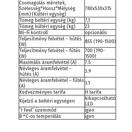
Csomagolás méretek,
Szélesség*Hossz*Mélység
780x530x315
(mm) (Kültéri egység)
Tömeg beltéri egység (kg)
7,1
Tömeg kültéri egység (kg)
23
Wi-Fi kontroll
opcionális
Teljesítmény felvétel – hűtés
855 (190-1500)
(W)
Teljesítmény felvétel – fűtés
700 (190-
(W)
1500)
Maximális áramfelvétel (A)
7.5
Névleges áramfelvétel –
3.9
hűtés (A)
Névleges áramfelvétel – fűtés
3.1
(A)
Kedvezményes tarifa
H tarifa
kikapcsolható
Kijelző a beltéri egységen
LED
“I Feel” üzemmód
igen
8 °C-os temperálás
igen