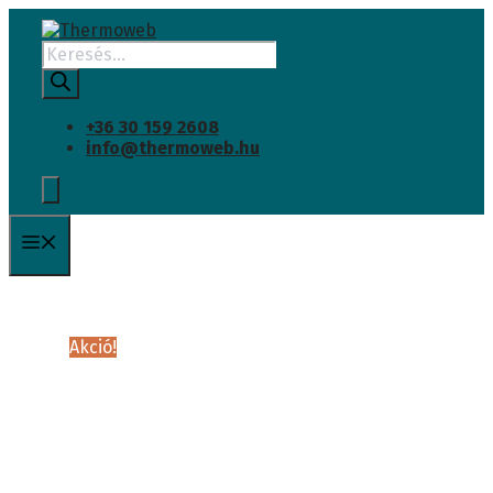
INGYENES SZÁLLÍTÁS
Kilépés
a
Products
tartalomba
search
+36 30 159 2608
info@thermoweb.hu
Menü
Akció!