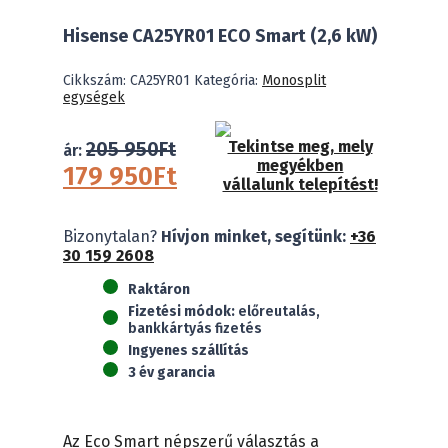
Hisense CA25YR01 ECO Smart (2,6 kW)
Cikkszám:
CA25YR01
Kategória:
Monosplit
egységek
205 950
Ft
Tekintse meg, mely
ár:
megyékben
Original
Current
179 950
Ft
vállalunk telepítést!
price
price
was:
is:
Hisense
205
179
Bizonytalan?
Hívjon minket, segítünk:
+36
CA25YR01
950Ft.
950Ft.
30 159 2608
ECO
Smart
Raktáron
(2,6
Fizetési módok:
előreutalás,
kW)
bankkártyás fizetés
mennyiség
Ingyenes szállítás
3 év garancia
Az Eco Smart népszerű választás a