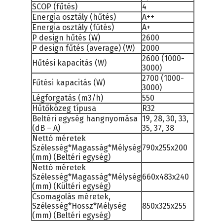
SCOP (fűtés)
4
Energia osztály (hűtés)
A++
Energia osztály (fűtés)
A+
P design hűtés (W)
2600
P design fűtés (average) (W)
2000
2600 (1000-
Hűtési kapacitás (W)
3000)
2700 (1000-
Fűtési kapacitás (W)
3000)
Légforgatás (m3/h)
550
Hűtőközeg típusa
R32
Beltéri egység hangnyomása
19, 28, 30, 33,
(dB – A)
35, 37, 38
Nettó méretek
Szélesség*Magasság*Mélység
790x255x200
(mm) (Beltéri egység)
Nettó méretek
Szélesség*Magasság*Mélység
660x483x240
(mm) (Kültéri egység)
Csomagolás méretek,
Szélesség*Hossz*Mélység
850x325x255
(mm) (Beltéri egység)