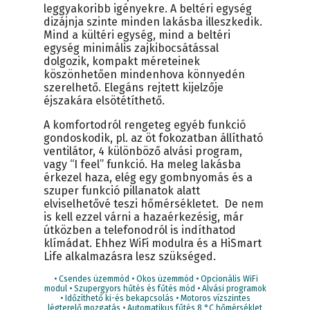
leggyakoribb igényekre. A beltéri egység
dizájnja szinte minden lakásba illeszkedik.
Mind a kültéri egység, mind a beltéri
egység minimális zajkibocsátással
dolgozik, kompakt méreteinek
köszönhetően mindenhova könnyedén
szerelhető. Elegáns rejtett kijelzője
éjszakára elsötétíthető.
A komfortodról rengeteg egyéb funkció
gondoskodik, pl. az öt fokozatban állítható
ventilátor, 4 különböző alvási program,
vagy “I feel” funkció. Ha meleg lakásba
érkezel haza, elég egy gombnyomás és a
szuper funkció pillanatok alatt
elviselhetővé teszi hőmérsékletet. De nem
is kell ezzel várni a hazaérkezésig, már
útközben a telefonodról is indíthatod
klímádat. Ehhez WiFi modulra és a HiSmart
Life alkalmazásra lesz szükséged.
• Csendes üzemmód • Okos üzemmód • Opcionális WiFi
modul • Szupergyors hűtés és fűtés mód • Alvási programok
• Időzíthető ki-és bekapcsolás • Motoros vízszintes
légterelő mozgatás • Automatikus fűtés 8 °C hőmérséklet