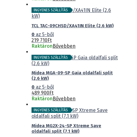
INGYENES SZÁLLÍTÁS
TCL TAC-09CHSD/XA41IN Elite (2,6 kW)
0
az 5-ből
219 710
Ft
Raktáron
Bővebben
INGYENES SZÁLLÍTÁS
Midea MGA-09-SP Gaia oldalfali split
(2,6 kW)
0
az 5-ből
489 900
Ft
Raktáron
Bővebben
INGYENES SZÁLLÍTÁS
Midea MG2X-24-SP Xtreme Save
oldalfali split (7,1 kW)