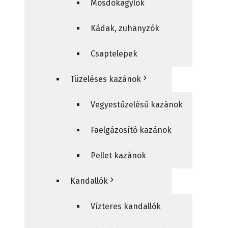
Mosdókagylók
Kádak, zuhanyzók
Csaptelepek
Tüzeléses kazánok
Vegyestűzelésű kazánok
Faelgázosító kazánok
Pellet kazánok
Kandallók
Vízteres kandallók