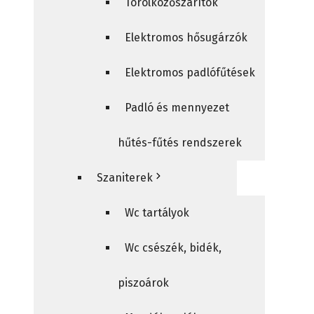
Törölközőszárítók
Elektromos hősugárzók
Elektromos padlófűtések
Padló és mennyezet
hűtés-fűtés rendszerek
Szaniterek
Wc tartályok
Wc csészék, bidék,
piszoárok