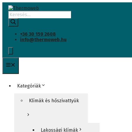
INGYENES SZÁLLÍTÁS
Kilépés
a
Products
tartalomba
search
+36 30 159 2608
info@thermoweb.hu
Menü
Kategóriák
Klímák és hőszivattyúk
Lakossági klímák