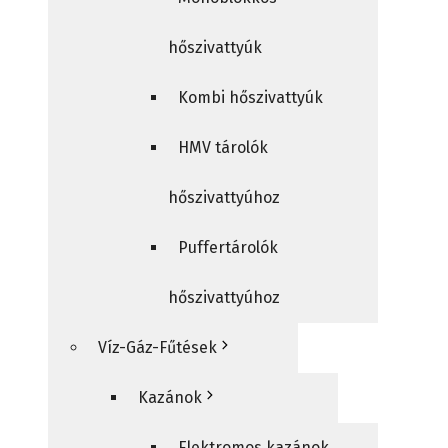
hőszivattyúk
Kombi hőszivattyúk
HMV tárolók
hőszivattyúhoz
Puffertárolók
hőszivattyúhoz
Víz-Gáz-Fűtések
Kazánok
Elektromos kazánok