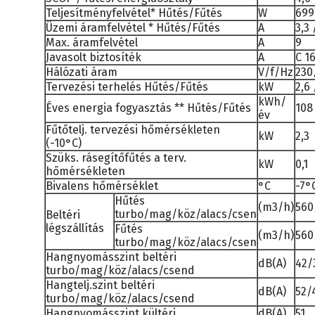
Teljesítményfelvétel* Hűtés/Fűtés
W
699
Üzemi áramfelvétel * Hűtés/Fűtés
A
3,3 
Max. áramfelvétel
A
9
Javasolt biztosíték
A
C 1
Hálózati áram
V/f/Hz
230
Tervezési terhelés Hűtés/Fűtés
kW
2,6 
kWh/
Éves energia fogyasztás ** Hűtés/Fűtés
108
év
Fűtőtelj. tervezési hőmérsékleten
kW
2,3
(-10°C)
Szüks. rásegítőfűtés a terv.
kW
0,1
hőmérsékleten
Bivalens hőmérséklet
°C
-7°
Hűtés
(m3/h)
560
turbo/mag/köz/alacs/csen
Beltéri
légszállítás
Fűtés
(m3/h)
560
turbo/mag/köz/alacs/csen
Hangnyomásszint beltéri
dB(A)
42/
turbo/mag/köz/alacs/csend
Hangtelj.szint beltéri
dB(A)
52/
turbo/mag/köz/alacs/csend
Hangnyomásszint kültéri
dB(A)
51