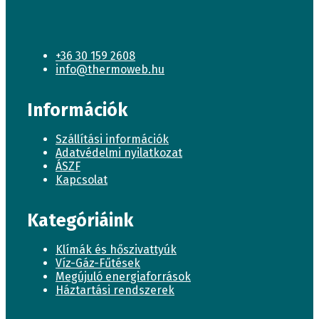
+36 30 159 2608
info@thermoweb.hu
Információk
Szállítási információk
Adatvédelmi nyilatkozat
ÁSZF
Kapcsolat
Kategóriáink
Klímák és hőszivattyúk
Víz-Gáz-Fűtések
Megújuló energiaforrások
Háztartási rendszerek