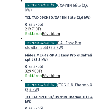
INGYENES SZÁLLÍTÁS
TCL TAC-09CHSD/XA41IN Elite (2,6 kW)
0
az 5-ből
219 710
Ft
Raktáron
Bővebben
INGYENES SZÁLLÍTÁS
Midea MEX-12-SP All Easy Pro oldalfali
split (3,5 kW)
0
az 5-ből
329 900
Ft
Raktáron
Bővebben
INGYENES SZÁLLÍTÁS
TCL TAC-12CHSD/TPG11IN Thermo-X (3,4
kW)
0
az 5-ből