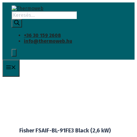
INGYENES SZÁLLÍTÁS
Kilépés
a
Products
tartalomba
search
+36 30 159 2608
info@thermoweb.hu
Menü
Fisher FSAIF-BL-91FE3 Black (2,6 kW)