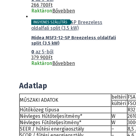
266 700
Ft
Raktáron
Bővebben
INGYENES SZÁLLÍTÁS
Midea MSF3-12-SP Breezeless oldalfali
split (3,5 kW)
0
az 5-ből
379 900
Ft
Raktáron
Bővebben
Adatlap
beltéri
FSA
MŰSZAKI ADATOK
kültéri
FSO
Hűtőközeg típusa
R32
Névleges Hűtőteljesítmény*
W
261
Névleges Fűtőteljesítmény*
W
300
SEER / hűtési energiaosztály
–
8,5 
SCOP / fűtési energiaosztály
–
4,6 