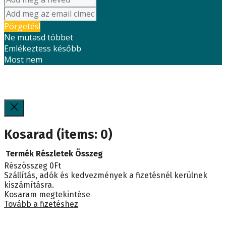
Pörgetés!
Ne mutasd többet
Emlékeztess később
Most nem
Kosarad
(items: 0)
Termék
Részletek
Összeg
Részösszeg
0Ft
Termékek
Szállítás, adók és kedvezmények a fizetésnél kerülnek
kiszámításra.
a
Kosaram megtekintése
Tovább a fizetéshez
kosárban