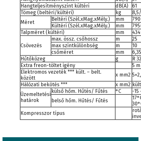
Hangteljesítményszint kültéri
dB(A)
61
Tömeg (beltéri/kültéri)
kg
8,5
Beltéri (Szél.xMag.xMély.)
mm
790
Méret
Kültéri (Szél.xMag.xMély.)
mm
795
Talpméret (kültéri)
mm
434
max. össz. csőhossz
m
25
Csövezés
max szintkülönbség
m
10
csőméret
mm
6,3
Hűtőközeg
g
R 3
Extra freon-töltet igény
5 m
Elektromos vezeték *** kült. – belt.
x mm2
5×2
között
Hálózati bekötés ***
x mm2
kült
külső hőm. Hűtés/ Fűtés
°C
-15 
Üzemeltetési
17°
határok
belső hőm. Hűtés/ Fűtés
30°
rot
Kompresszor típus
inv