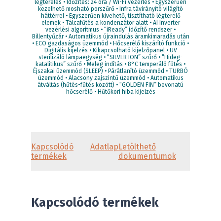
légterelés • Időzítés: 24 óra / Wi-Fi vezérlés • Egyszerűen
kezelhető mosható porszűrő • Infra távirányító világító
háttérrel • Egyszerűen kivehető, tisztítható légterelő
elemek • Tálcafűtés a kondenzátor alatt • AI Inverter
vezérlési algoritmus • “iReady” időzítő rendszer •
Billentyűzár • Automatikus újraindulás áramkimaradás után
• ECO gazdaságos üzemmód • Hőcserélő kiszárító funkció •
Digitális kijelzés • Kikapcsolható kijelzőpanel • UV
sterilizáló lámpaegység • “SILVER ION” szűrő • “Hideg-
katalitikus” szűrő • Meleg indítás • 8°C temperáló fűtés •
Éjszakai üzemmód (SLEEP) • Párátlanító üzemmód • TURBÓ
üzemmód • Alacsony zajszintű üzemmód • Automatikus
átváltás (hűtés-fűtés között) • “GOLDEN FIN” bevonatú
hőcserélő • Hűtőköri hiba kijelzés
Kapcsolódó
Adatlap
Letölthető
termékek
dokumentumok
Kapcsolódó termékek