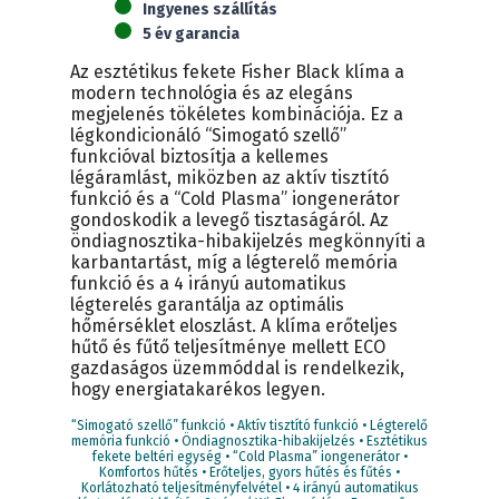
Ingyenes szállítás
5 év garancia
Az esztétikus fekete Fisher Black klíma a
modern technológia és az elegáns
megjelenés tökéletes kombinációja. Ez a
légkondicionáló “Simogató szellő”
funkcióval biztosítja a kellemes
légáramlást, miközben az aktív tisztító
funkció és a “Cold Plasma” iongenerátor
gondoskodik a levegő tisztaságáról. Az
öndiagnosztika-hibakijelzés megkönnyíti a
karbantartást, míg a légterelő memória
funkció és a 4 irányú automatikus
légterelés garantálja az optimális
hőmérséklet eloszlást. A klíma erőteljes
hűtő és fűtő teljesítménye mellett ECO
gazdaságos üzemmóddal is rendelkezik,
hogy energiatakarékos legyen.
“Simogató szellő” funkció • Aktív tisztító funkció • Légterelő
memória funkció • Öndiagnosztika-hibakijelzés • Esztétikus
fekete beltéri egység • “Cold Plasma” iongenerátor •
Komfortos hűtés • Erőteljes, gyors hűtés és fűtés •
Korlátozható teljesítményfelvétel • 4 irányú automatikus