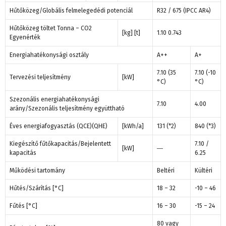
Hűtőközeg/Globális felmelegedédi potenciál
R32 / 675 (IPCC AR4)
Hűtőközeg töltet Tonna – CO2
[kg] [t]
1.10 0.743
Egyenérték
Energiahatékonysági osztály
A++
A+
7.10 (35
7.10 (-10
Tervezési teljesítmény
[kW]
°C)
°C)
Szezonális energiahatékonysági
7.10
4.00
arány/Szezonális teljesítmény együttható
Éves energiafogyasztás (QCE)(QHE)
[kWh/a]
131 (*2)
840 (*3)
Kiegészítő fűtőkapacitás/Bejelentett
7.10 /
[kW]
―
kapacitás
6.25
Működési tartomány
Beltéri
Kültéri
Hűtés/Szárítás [°C]
18 – 32
-10 – 46
Fűtés [°C]
16 – 30
-15 – 24
80 vagy