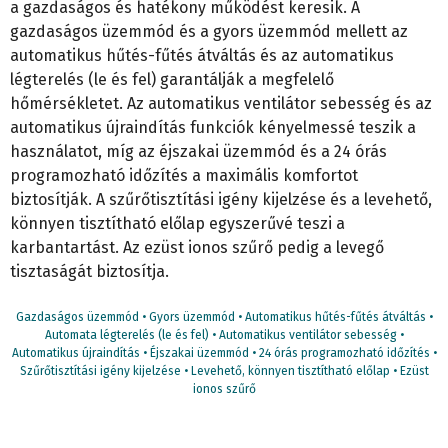
a gazdaságos és hatékony működést keresik. A
gazdaságos üzemmód és a gyors üzemmód mellett az
automatikus hűtés-fűtés átváltás és az automatikus
légterelés (le és fel) garantálják a megfelelő
hőmérsékletet. Az automatikus ventilátor sebesség és az
automatikus újraindítás funkciók kényelmessé teszik a
használatot, míg az éjszakai üzemmód és a 24 órás
programozható időzítés a maximális komfortot
biztosítják. A szűrőtisztítási igény kijelzése és a levehető,
könnyen tisztítható előlap egyszerűvé teszi a
karbantartást. Az ezüst ionos szűrő pedig a levegő
tisztaságát biztosítja.
Gazdaságos üzemmód • Gyors üzemmód • Automatikus hűtés-fűtés átváltás •
Automata légterelés (le és fel) • Automatikus ventilátor sebesség •
Automatikus újraindítás • Éjszakai üzemmód • 24 órás programozható időzítés •
Szűrőtisztítási igény kijelzése • Levehető, könnyen tisztítható előlap • Ezüst
ionos szűrő