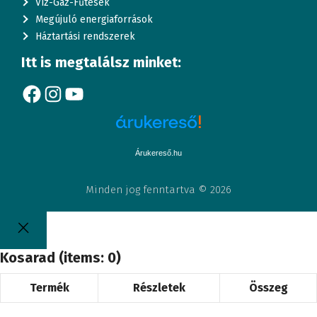
Víz-Gáz-Fűtések
Megújuló energiaforrások
Háztartási rendszerek
Itt is megtalálsz minket:
Facebook
Instagram
YouTube
Árukereső.hu
Minden jog fenntartva © 2026
Kosarad
(items: 0)
Termék
Részletek
Összeg
Termékek