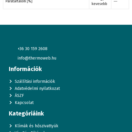
Páratartalom [%]
―
kevesebb
+36 30 159 2608
info@thermoweb.hu
Információk
Szállítási információk
Adatvédelmi nyilatkozat
ÁSZF
Kapcsolat
Kategóriáink
Klímák és hőszivattyúk