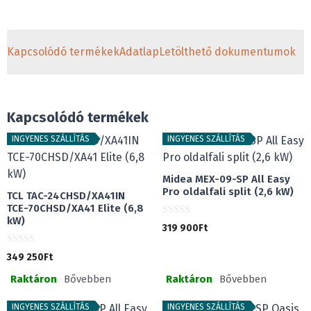
Kapcsolódó termékek
Adatlap
Letölthető dokumentumok
Kapcsolódó termékek
INGYENES SZÁLLÍTÁS
INGYENES SZÁLLÍTÁS
Midea MEX-09-SP All Easy
Pro oldalfali split (2,6 kW)
TCL TAC-24CHSD/XA41IN
TCE-70CHSD/XA41 Elite (6,8
kW)
0
319 900
Ft
a
z
5
0
349 250
Ft
-
a
b
z
ő
Raktáron
Bővebben
Raktáron
Bővebben
5
l
-
b
ő
INGYENES SZÁLLÍTÁS
INGYENES SZÁLLÍTÁS