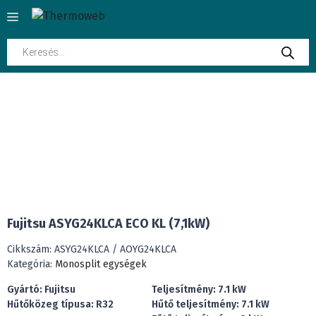
Kilépés
Menü
a
tartalomba
Products
search
INGYENES SZÁLLÍTÁS
Fujitsu ASYG24KLCA ECO KL (7,1kW)
Cikkszám:
ASYG24KLCA / AOYG24KLCA
Kategória:
Monosplit egységek
Gyártó: Fujitsu
Teljesítmény: 7.1 kW
Hűtőközeg típusa: R32
Hűtő teljesítmény: 7.1 kW