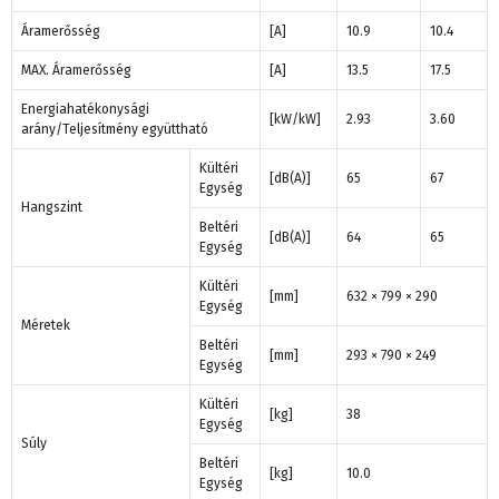
Áramerősség
[A]
10.9
10.4
MAX. Áramerősség
[A]
13.5
17.5
Energiahatékonysági
[kW/kW]
2.93
3.60
arány/Teljesítmény együttható
Kültéri
[dB(A)]
65
67
Egység
Hangszint
Beltéri
[dB(A)]
64
65
Egység
Kültéri
[mm]
632 × 799 × 290
Egység
Méretek
Beltéri
[mm]
293 × 790 × 249
Egység
Kültéri
[kg]
38
Egység
Súly
Beltéri
[kg]
10.0
Egység