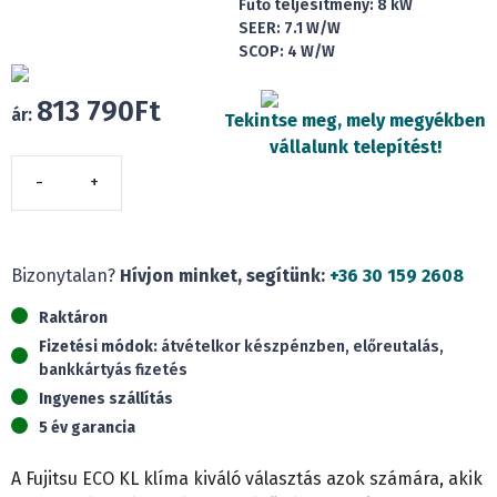
Fűtő teljesítmény: 8 kW
SEER: 7.1 W/W
SCOP: 4 W/W
813 790
Ft
ár:
Tekintse meg, mely megyékben
vállalunk telepítést!
Fujitsu
ASYG24KLCA
ECO
KL
Bizonytalan?
Hívjon minket, segítünk:
+36 30 159 2608
(7,1kW)
Raktáron
mennyiség
Fizetési módok:
átvételkor készpénzben, előreutalás,
bankkártyás fizetés
Ingyenes szállítás
5 év garancia
A Fujitsu ECO KL klíma kiváló választás azok számára, akik