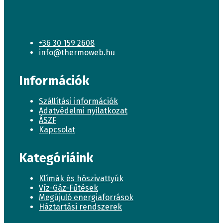
+36 30 159 2608
info@thermoweb.hu
Információk
Szállítási információk
Adatvédelmi nyilatkozat
ÁSZF
Kapcsolat
Kategóriáink
Klímák és hőszivattyúk
Víz-Gáz-Fűtések
Megújuló energiaforrások
Háztartási rendszerek