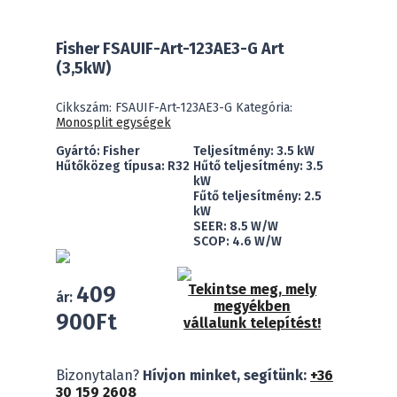
Fisher FSAUIF-Art-123AE3-G Art
(3,5kW)
Cikkszám:
FSAUIF-Art-123AE3-G
Kategória:
Monosplit egységek
Gyártó: Fisher
Teljesítmény: 3.5 kW
Hűtőközeg típusa: R32
Hűtő teljesítmény: 3.5
kW
Fűtő teljesítmény: 2.5
kW
SEER: 8.5 W/W
SCOP: 4.6 W/W
409
Tekintse meg, mely
ár:
megyékben
900
Ft
vállalunk telepítést!
Fisher
Bizonytalan?
Hívjon minket, segítünk:
+36
FSAUIF-
30 159 2608
Art-