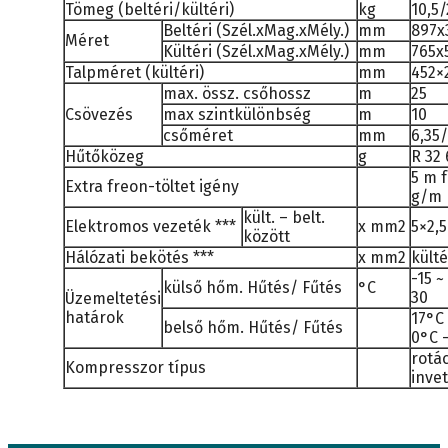
Tömeg (beltéri/kültéri)
kg
10,5/
Beltéri (Szél.xMag.xMély.)
mm
897x
Méret
Kültéri (Szél.xMag.xMély.)
mm
765x
Talpméret (kültéri)
mm
452×
max. össz. csőhossz
m
25
Csövezés
max szintkülönbség
m
10
csőméret
mm
6,35/
Hűtőközeg
g
R 32
5 m f
Extra freon-töltet igény
g/m
kült. – belt.
Elektromos vezeték ***
x mm2
5×2,5
között
Hálózati bekötés ***
x mm2
külté
-15 ~
külső hőm. Hűtés/ Fűtés
°C
30
Üzemeltetési
határok
17°C 
belső hőm. Hűtés/ Fűtés
0°C 
rotá
Kompresszor típus
inve