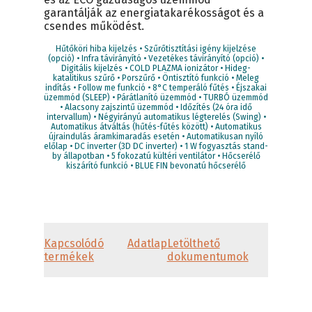
garantálják az energiatakarékosságot és a
csendes működést.
Hűtőköri hiba kijelzés • Szűrőtisztítási igény kijelzése
(opció) • Infra távirányító • Vezetékes távirányító (opció) •
Digitális kijelzés • COLD PLAZMA ionizátor • Hideg-
katalitikus szűrő • Porszűrő • Öntisztító funkció • Meleg
indítás • Follow me funkció • 8°C temperáló fűtés • Éjszakai
üzemmód (SLEEP) • Párátlanító üzemmód • TURBÓ üzemmód
• Alacsony zajszintű üzemmód • Időzítés (24 óra idő
intervallum) • Négyirányú automatikus légterelés (Swing) •
Automatikus átváltás (hűtés-fűtés között) • Automatikus
újraindulás áramkimaradás esetén • Automatikusan nyíló
előlap • DC inverter (3D DC inverter) • 1 W fogyasztás stand-
by állapotban • 5 fokozatú kültéri ventilátor • Hőcserélő
kiszárító funkció • BLUE FIN bevonatú hőcserélő
Kapcsolódó
Adatlap
Letölthető
termékek
dokumentumok