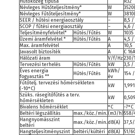
Hűtőközeg típusa
R32
Névleges Hűtőteljesítmény*
W
3520
Névleges Fűtőteljesítmény*
W
3810
SEER / hűtési energiaosztály
–
8,5 /
SCOP / fűtési energiaosztály
–
4,6 /
Teljesítményfelvétel*
Hűtés/Fűtés
W
1035 
Üzemi áramfelvétel *
Hűtés/Fűtés
A
4,5 /
Max. áramfelvétel
A
10,5
Javasolt biztosíték
A
C 16
Hálózati áram
V/f/Hz
230/
Tervezési terhelés
Hűtés/Fűtés
kW
3,5 /
Éves energia
kWh/
Hűtés/Fűtés
154 /
fogyasztás **
év
Fűtőtelj. tervezési hőmérsékleten
kW
1,991
(-10°C)
Szüks. rásegítőfűtés a terv.
kW
0,50
hőmérsékleten
Bivalens hőmérséklet
°C
-7°C
Beltéri légszállítás
max./köz./min.
(m3/h)
558/
Hangnyomásszint
max./köz./min.
dB(A)
37,5
beltéri
Hangteljesítményszint
beltéri/kültéri
dB(A)
51/6