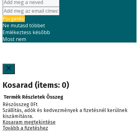
Pörgetés!
Ne mutasd többet
Emlékeztess később
Most nem
Kosarad
(items: 0)
Termék
Részletek
Összeg
Részösszeg
0Ft
Termékek
Szállítás, adók és kedvezmények a fizetésnél kerülnek
kiszámításra.
a
Kosaram megtekintése
Tovább a fizetéshez
kosárban