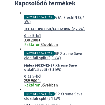
Kapcsolódó termékek
INGYENES SZÁLLÍTÁS
TCL TAC-09CHSD/FAI FreshIN (2,7 kW)
0
az 5-ből
330 200
Ft
Raktáron
Bővebben
INGYENES SZÁLLÍTÁS
Midea MG2X-12-SP Xtreme Save
oldalfali split (3,5 kW)
0
az 5-ből
259 900
Ft
Raktáron
Bővebben
INGYENES SZÁLLÍTÁS