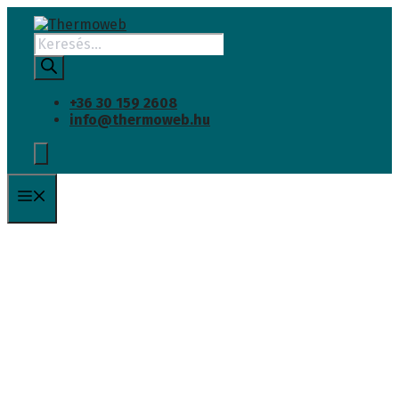
INGYENES SZÁLLÍTÁS
Kilépés
a
Products
tartalomba
search
+36 30 159 2608
info@thermoweb.hu
Menü