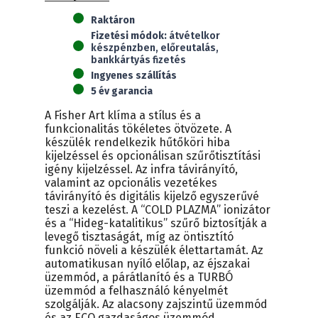
123AE3-
Raktáron
G
Fizetési módok:
átvételkor
Art
készpénzben, előreutalás,
(3,5kW)
bankkártyás fizetés
mennyiség
Ingyenes szállítás
5 év garancia
A Fisher Art klíma a stílus és a
funkcionalitás tökéletes ötvözete. A
készülék rendelkezik hűtőköri hiba
kijelzéssel és opcionálisan szűrőtisztítási
igény kijelzéssel. Az infra távirányító,
valamint az opcionális vezetékes
távirányító és digitális kijelző egyszerűvé
teszi a kezelést. A “COLD PLAZMA” ionizátor
és a “Hideg-katalitikus” szűrő biztosítják a
levegő tisztaságát, míg az öntisztító
funkció növeli a készülék élettartamát. Az
automatikusan nyíló előlap, az éjszakai
üzemmód, a párátlanító és a TURBÓ
üzemmód a felhasználó kényelmét
szolgálják. Az alacsony zajszintű üzemmód
és az ECO gazdaságos üzemmód