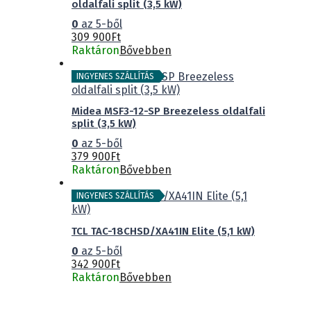
oldalfali split (3,5 kW)
0
az 5-ből
309 900
Ft
Raktáron
Bővebben
INGYENES SZÁLLÍTÁS
Midea MSF3-12-SP Breezeless oldalfali
split (3,5 kW)
0
az 5-ből
379 900
Ft
Raktáron
Bővebben
INGYENES SZÁLLÍTÁS
TCL TAC-18CHSD/XA41IN Elite (5,1 kW)
0
az 5-ből
342 900
Ft
Raktáron
Bővebben