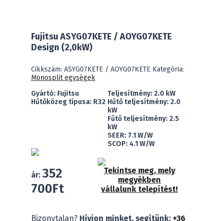
Fujitsu ASYG07KETE / AOYG07KETE
Design (2,0kW)
Cikkszám:
ASYG07KETE / AOYG07KETE
Kategória:
Monosplit egységek
Gyártó: Fujitsu
Teljesítmény: 2.0 kW
Hűtőközeg típusa: R32
Hűtő teljesítmény: 2.0
kW
Fűtő teljesítmény: 2.5
kW
SEER: 7.1 W/W
SCOP: 4.1 W/W
352
Tekintse meg, mely
ár:
megyékben
700
Ft
vállalunk telepítést!
Fujitsu
Bizonytalan?
Hívjon minket, segítünk:
+36
ASYG07KETE