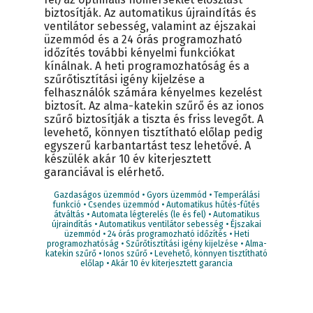
biztosítják. Az automatikus újraindítás és
ventilátor sebesség, valamint az éjszakai
üzemmód és a 24 órás programozható
időzítés további kényelmi funkciókat
kínálnak. A heti programozhatóság és a
szűrőtisztítási igény kijelzése a
felhasználók számára kényelmes kezelést
biztosít. Az alma-katekin szűrő és az ionos
szűrő biztosítják a tiszta és friss levegőt. A
levehető, könnyen tisztítható előlap pedig
egyszerű karbantartást tesz lehetővé. A
készülék akár 10 év kiterjesztett
garanciával is elérhető.
Gazdaságos üzemmód • Gyors üzemmód • Temperálási
funkció • Csendes üzemmód • Automatikus hűtés-fűtés
átváltás • Automata légterelés (le és fel) • Automatikus
újraindítás • Automatikus ventilátor sebesség • Éjszakai
üzemmód • 24 órás programozható időzítés • Heti
programozhatóság • Szűrőtisztítási igény kijelzése • Alma-
katekin szűrő • Ionos szűrő • Levehető, könnyen tisztítható
előlap • Akár 10 év kiterjesztett garancia