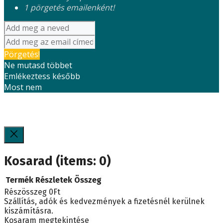
1 pörgetés emailenként!
Pörgetés!
Ne mutasd többet
Emlékeztess később
Most nem
Kosarad
(items: 0)
Termék
Részletek
Összeg
Részösszeg
0Ft
Termékek
Szállítás, adók és kedvezmények a fizetésnél kerülnek
kiszámításra.
a
Kosaram megtekintése