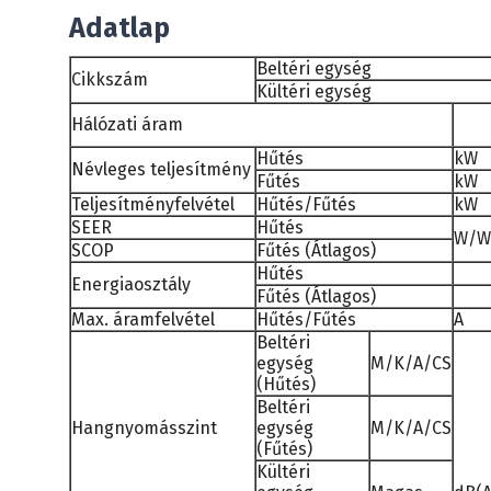
Adatlap
Beltéri egység
Cikkszám
Kültéri egység
Hálózati áram
Hűtés
kW
Névleges teljesítmény
Fűtés
kW
Teljesítményfelvétel
Hűtés/Fűtés
kW
SEER
Hűtés
W/W
SCOP
Fűtés (Átlagos)
Hűtés
Energiaosztály
Fűtés (Átlagos)
Max. áramfelvétel
Hűtés/Fűtés
A
Beltéri
egység
M/K/A/CS
(Hűtés)
Beltéri
Hangnyomásszint
egység
M/K/A/CS
(Fűtés)
Kültéri