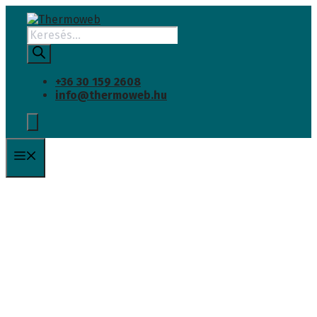
INGYENES SZÁLLÍTÁS
Kilépés
a
Products
tartalomba
search
+36 30 159 2608
info@thermoweb.hu
Menü