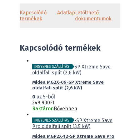
Kapcsolódó
Adatlap
Letölthető
termékek
dokumentumok
Kapcsolódó termékek
INGYENES SZÁLLÍTÁS
Midea MG2X-09-SP Xtreme Save
oldalfali split (2,6 kW)
0
az 5-ből
249 900
Ft
Raktáron
Bővebben
INGYENES SZÁLLÍTÁS
Midea MGP2X-12-SP Xtreme Save Pro