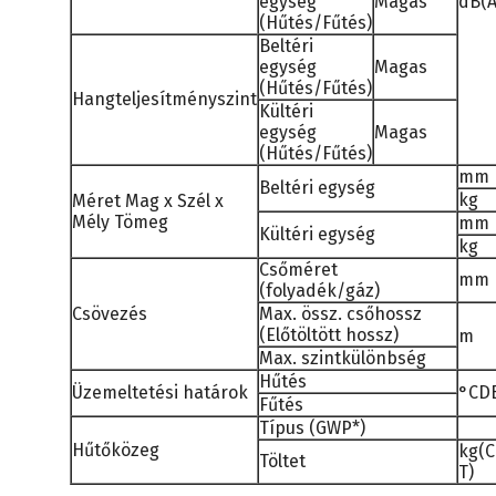
egység
Magas
dB(A
(Hűtés/Fűtés)
Beltéri
egység
Magas
(Hűtés/Fűtés)
Hangteljesítményszint
Kültéri
egység
Magas
(Hűtés/Fűtés)
mm
Beltéri egység
kg
Méret Mag x Szél x
Mély Tömeg
mm
Kültéri egység
kg
Csőméret
mm
(folyadék/gáz)
Csövezés
Max. össz. csőhossz
(Előtöltött hossz)
m
Max. szintkülönbség
Hűtés
Üzemeltetési határok
°CD
Fűtés
Típus (GWP*)
Hűtőközeg
kg(
Töltet
T)