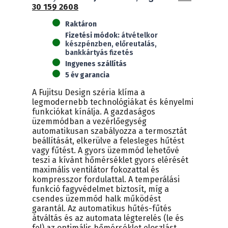
30 159 2608
/
AOYG07KETE
Raktáron
Design
Fizetési módok:
átvételkor
(2,0kW)
készpénzben, előreutalás,
mennyiség
bankkártyás fizetés
Ingyenes szállítás
5 év garancia
A Fujitsu Design széria klíma a
legmodernebb technológiákat és kényelmi
funkciókat kínálja. A gazdaságos
üzemmódban a vezérlőegység
automatikusan szabályozza a termosztát
beállítását, elkerülve a felesleges hűtést
vagy fűtést. A gyors üzemmód lehetővé
teszi a kívánt hőmérséklet gyors elérését
maximális ventilátor fokozattal és
kompresszor fordulattal. A temperálási
funkció fagyvédelmet biztosít, míg a
csendes üzemmód halk működést
garantál. Az automatikus hűtés-fűtés
átváltás és az automata légterelés (le és
fel) az optimális hőmérséklet eloszlást