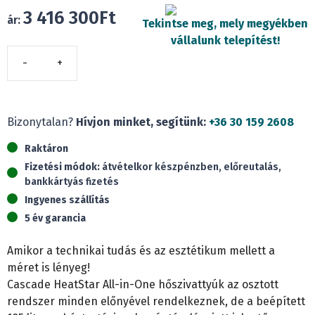
3 416 300
Ft
ár:
Tekintse meg, mely megyékben
vállalunk telepítést!
Cascade
CRS-
CQ16PdG/NhH2-
M
Bizonytalan?
Hívjon minket, segítünk:
+36 30 159 2608
HeatStar
Raktáron
All-
Fizetési módok:
átvételkor készpénzben, előreutalás,
in-
bankkártyás fizetés
One
Ingyenes szállítás
(16
5 év garancia
kW)
mennyiség
Amikor a technikai tudás és az esztétikum mellett a
méret is lényeg!
Cascade HeatStar All-in-One hőszivattyúk az osztott
rendszer minden előnyével rendelkeznek, de a beépített