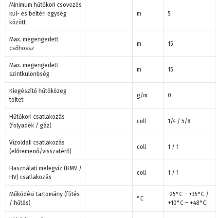
Minimum hűtőköri csövezés
kül- és beltéri egység
m
5
között
Max. megengedett
m
15
csőhossz
Max. megengedett
m
15
szintkülönbség
Kiegészítő hűtőközeg
g/m
0
töltet
Hűtőköri csatlakozás
coll
1/4 / 5/8
(folyadék / gáz)
Vízoldali csatlakozás
coll
1 / 1
(előremenő/visszatérő)
Használati melegvíz (HMV /
coll
1 / 1
HV) csatlakozás
Működési tartomány (fűtés
-25°C – +35°C /
°C
/ hűtés)
+10°C – +48°C