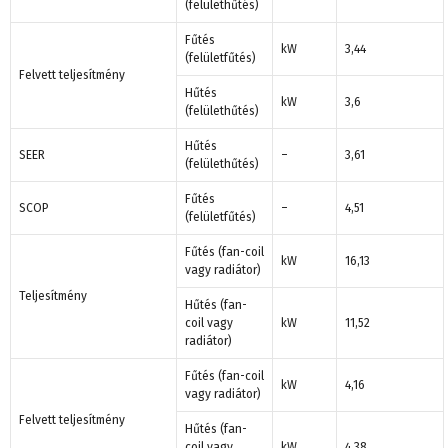
(felülethűtés)
Fűtés
kW
3,44
(felületfűtés)
Felvett teljesítmény
Hűtés
kW
3,6
(felülethűtés)
Hűtés
SEER
–
3,61
(felülethűtés)
Fűtés
SCOP
–
4,51
(felületfűtés)
Fűtés (fan-coil
kW
16,13
vagy radiátor)
Teljesítmény
Hűtés (fan-
coil vagy
kW
11,52
radiátor)
Fűtés (fan-coil
kW
4,16
vagy radiátor)
Felvett teljesítmény
Hűtés (fan-
coil vagy
kW
4,38