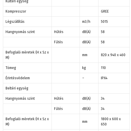
Kültéri egység
Kompresszor
GREE
Légszállítás
m3/h
5015
Hangnyomás szint
Hűtés
dB(A)
58
Fűtés
dB(A)
58
Befoglaló méretek (H x Sz x
mm
820 x 940 x 460
M)
Tömeg
kg
110
Érintésvédelem
–
IPX4
Beltéri egység
Hangnyomás szint
Hűtés
dB(A)
34
Fűtés
dB(A)
34
Befoglaló méretek (H x Sz x
1800 x 600 x
mm
M)
650