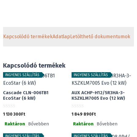
Kapcsolódó termékek
Adatlap
Letölthető dokumentumok
Kapcsolódó termékek
INGYENES SZÁLLÍTÁS
INGYENES SZÁLLÍTÁS
Cascade CLN-006TB1
AUX ACHP-H12/5R3HA-3-
EcoStar (6 kW)
KSZKLM7005 Evo (12 kW)
0
0
1 130 300
Ft
1 849 890
Ft
a
a
z
z
Raktáron
Bővebben
Raktáron
Bővebben
5
5
-
-
b
b
ő
ő
INGYENES SZÁLLÍTÁS
INGYENES SZÁLLÍTÁS