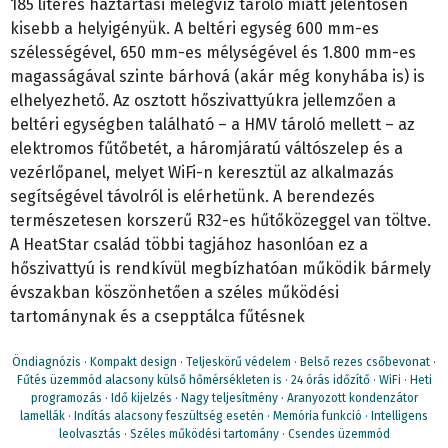
185 literes háztartási melegvíz tároló miatt jelentősen
kisebb a helyigényük. A beltéri egység 600 mm-es
szélességével, 650 mm-es mélységével és 1.800 mm-es
magasságával szinte bárhová (akár még konyhába is) is
elhelyezhető. Az osztott hőszivattyúkra jellemzően a
beltéri egységben található – a HMV tároló mellett – az
elektromos fűtőbetét, a háromjáratú váltószelep és a
vezérlőpanel, melyet WiFi-n keresztül az alkalmazás
segítségével távolról is elérhetünk. A berendezés
természetesen korszerű R32-es hűtőközeggel van töltve.
A HeatStar család többi tagjához hasonlóan ez a
hőszivattyú is rendkívül megbízhatóan működik bármely
évszakban köszönhetően a széles működési
tartománynak és a csepptálca fűtésnek
Öndiagnózis · Kompakt design · Teljeskörű védelem · Belső rezes csőbevonat ·
Fűtés üzemmód alacsony külső hőmérsékleten is · 24 órás időzítő · WiFi · Heti
programozás · Idő kijelzés · Nagy teljesítmény · Aranyozott kondenzátor
lamellák · Indítás alacsony feszültség esetén · Memória funkció · Intelligens
leolvasztás · Széles működési tartomány · Csendes üzemmód