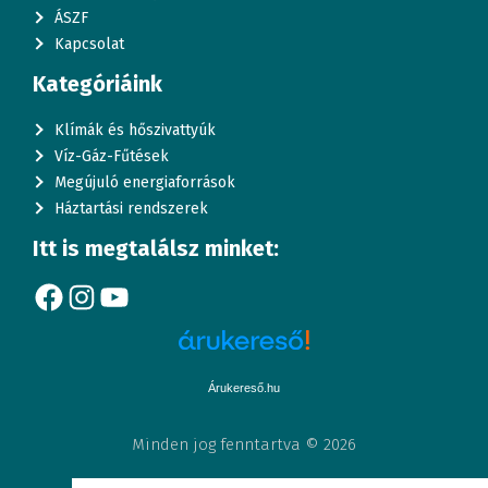
ÁSZF
Kapcsolat
Kategóriáink
Klímák és hőszivattyúk
Víz-Gáz-Fűtések
Megújuló energiaforrások
Háztartási rendszerek
Itt is megtalálsz minket:
Facebook
Instagram
YouTube
Árukereső.hu
Minden jog fenntartva © 2026