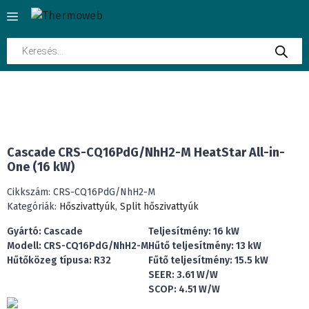
Kilépés
Menü
a
tartalomba
Products
search
INGYENES SZÁLLÍTÁS
Cascade CRS-CQ16PdG/NhH2-M HeatStar All-in-
One (16 kW)
Cikkszám:
CRS-CQ16PdG/NhH2-M
Kategóriák:
Hőszivattyúk
,
Split hőszivattyúk
Gyártó: Cascade
Teljesítmény: 16 kW
Modell: CRS-CQ16PdG/NhH2-M
Hűtő teljesítmény: 13 kW
Hűtőközeg típusa: R32
Fűtő teljesítmény: 15.5 kW
SEER: 3.61 W/W
SCOP: 4.51 W/W