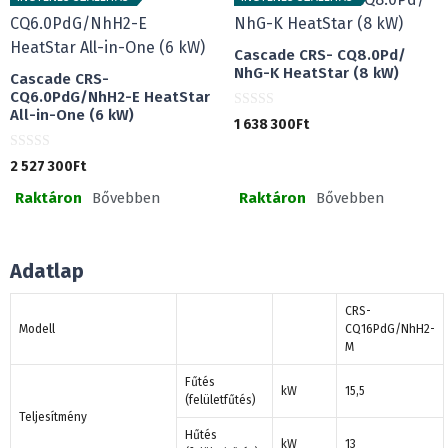
l
l
Cascade CRS- CQ8.0Pd/
NhG-K HeatStar (8 kW)
Cascade CRS-
CQ6.0PdG/NhH2-E HeatStar
All-in-One (6 kW)
0
1 638 300
Ft
a
z
5
0
2 527 300
Ft
-
a
b
z
ő
Raktáron
Bővebben
Raktáron
Bővebben
5
l
-
b
ő
l
Adatlap
CRS-
Modell
CQ16PdG/NhH2-
M
Fűtés
kW
15,5
(felületfűtés)
Teljesítmény
Hűtés
kW
13