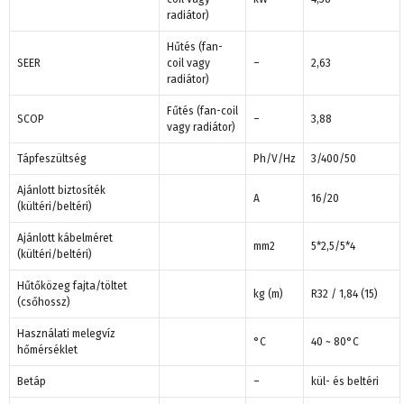
radiátor)
Hűtés (fan-
SEER
coil vagy
–
2,63
radiátor)
Fűtés (fan-coil
SCOP
–
3,88
vagy radiátor)
Tápfeszültség
Ph/V/Hz
3/400/50
Ajánlott biztosíték
A
16/20
(kültéri/beltéri)
Ajánlott kábelméret
mm2
5*2,5/5*4
(kültéri/beltéri)
Hűtőközeg fajta/töltet
kg (m)
R32 / 1,84 (15)
(csőhossz)
Használati melegvíz
°C
40 ~ 80°C
hőmérséklet
Betáp
–
kül- és beltéri