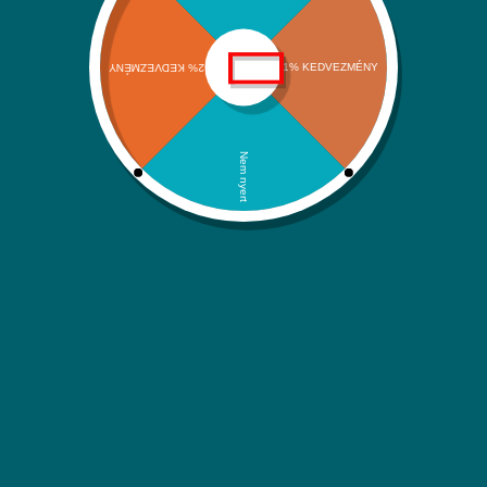
ÁSZF
Kapcsolat
Kategóriáink
Klímák és hőszivattyúk
Víz-Gáz-Fűtések
Megújuló energiaforrások
Háztartási rendszerek
Itt is megtalálsz minket:
Facebook
Instagram
YouTube
Árukereső.hu
Minden jog fenntartva © 2026