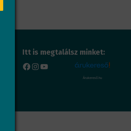
Itt is megtalálsz minket:
Facebook
Instagram
YouTube
Árukereső.hu