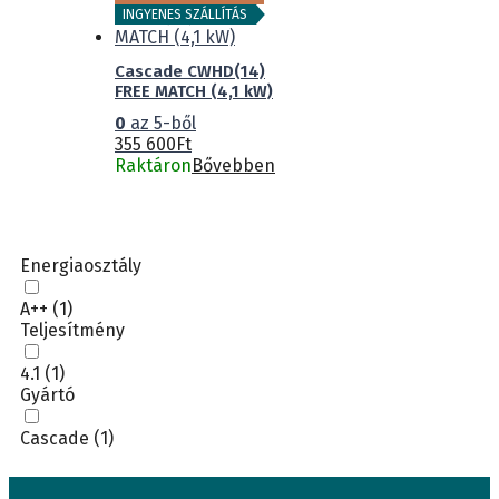
INGYENES SZÁLLÍTÁS
Cascade CWHD(14)
FREE MATCH (4,1 kW)
0
az 5-ből
355 600
Ft
Raktáron
Bővebben
Energiaosztály
A++
(1)
Teljesítmény
4.1
(1)
Gyártó
Cascade
(1)