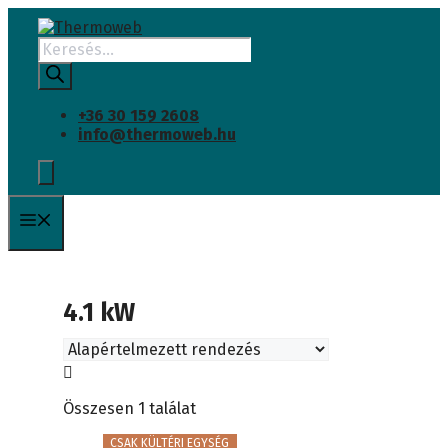
Kilépés
a
Products
tartalomba
search
+36 30 159 2608
info@thermoweb.hu
Menü
4.1 kW
Összesen 1 találat
CSAK KÜLTÉRI EGYSÉG